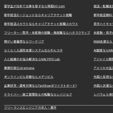
留学生が日本で仕事を探すなら帰国GO.com
就活・転職支
新卒就活エージェントならキャリアチケット就職
新卒就活無料
新卒就活スカウトならキャリアチケット就職スカウト
若手ハイキャ
フリーター・既卒・未経験の就職・再就職ならハタラクティブ
未経験・若手
障がい者雇用ならワークリア
M&A支援な
らくらく入退院支援システムならわんコネ
AI面接ならNAL
人と組織のお悩み解決ならNALYSYS Lab.
アジャイル開発なら
業務可視化はremopia
アメリカの生活
オンラインピル診療ならメデリピル
外国人採用ならLe
企業研究・選考対策ならFactBoard(ファクトボード)
外国人派遣なら
ドライバー・施工管理技士の転職ならレバジョブ
レバウェル保
フリーランスエンジニアの求人・案件