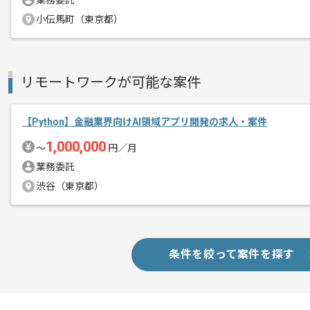
業務委託
スキルに不安がある方へ
小伝馬町（東京都）
上記に似た経験やスキルをお持ちであれば申
リモートワークが可能な案件
精算条件
有
精算・お支払い
精算基準時間
140時間〜180時間
【Python】金融業界向けAI領域アプリ開発の求人・案件
支払いサイト
15日
1,000,000
〜
円／月
業務委託
商談回数
2回
渋谷（東京都）
その他募集要項
募集人数
1人
作業開始日
2019/04/01
条件を絞って案件を探す
チームで開発をしていただくので、
エージェントからのコ
チーム開発を得意とする方、チーム開発