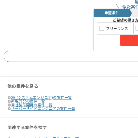
メント
今後積んでいきたい方には、よりマッチ
似た案
希望条件
ご希望の働き
新技術を積極的に導入することを好む現
フリーランス
日頃から新技術へのアンテナの高い方に
長期での参画を想定している企業です。
他の案件を見る
SE (システムエンジニア)の案件一覧
新規開発の案件一覧
自社製品開発の案件一覧
サーバーサイドエンジニアの案件一覧
関連する案件を探す