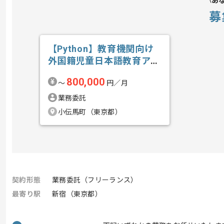
あ
募
【Python】教育機関向け
外国籍児童日本語教育アプ
リ開発の求人・案件
800,000
〜
円／月
業務委託
小伝馬町（東京都）
契約形態
業務委託（フリーランス）
最寄り駅
新宿（東京都）