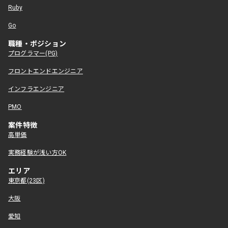
Ruby
Go
職種・ポジション
プログラマー(PG)
フロントエンドエンジニア
インフラエンジニア
PMO
案件特徴
高単価
実務経験が浅い方OK
エリア
東京都(23区)
大阪
愛知