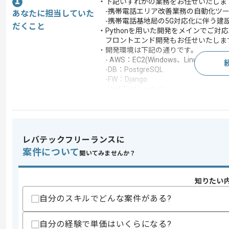
・下記いずれかの業務をお任せいたしま
-携帯電話エリア改善業務の自動化ツー
あなたに担当していた
-携帯電話基地局の5G対応化に伴う建
だくこと
・Pythonを用いた開発をメインでご対
フロントエンド開発もお任せいたしま
・開発環境は下記の通りです。
- AWS：EC2(Windows、Linux)、S3、La
-DB：PostgreSQL
-FW：Django
-Unit Test：pytest
この案件で扱う技術
DB
MySQL , PostgreSQL
フレームワーク
Django
レバテックフリーランスに
クラウド
AWS
案件について
聞いてみませんか？
統合開発環境
IntelliJ IDEA
開発ツール
Git
知りたい
この案件のポイント
自分のスキルでどんな案件がある?
業務内容
新規開発 , 追加開発 ,
自分の経験で単価はいくらになる?
担当領域/システ