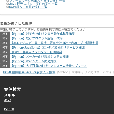
フレームワークの求人・案件の案件一覧
Java 開発の求人・案件の案件一覧
5Gの求人・案件の案件一覧
募集が終了した案件
募集は終了していますが、参画先を探す際にお役立てください
【Python】製薬会社向け文書自動作成基盤構築
終了
【Python】既存プログラム解析・改修
終了
【AIエンジニア】菓子製造・販売会社向け社内AIアプリ開発支援
終了
【Python/JavaScript】エンタメ業界向けサービス開発
終了
【PdM】営業支援プロダクト企画開発
終了
【Python】メーカー向け現場システム開発
終了
【Python】Webシステム開発支援
終了
【Python】大手百貨店向け注文システム機能リプレース
終了
HOME
案件検索
JavaScript求人・案件
【Python】大手キャリア向けサーバサイ
案件検索
スキル
Java
Python