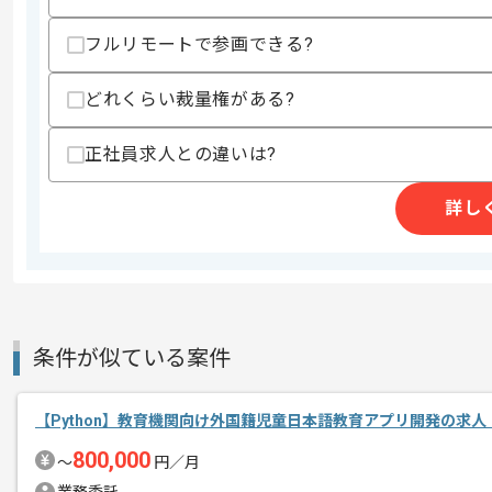
クラウドサービス
ム
20代活躍中 , 30代活躍中
フルリモートで参画できる?
特徴
画実績あり , 新技術に
どれくらい裁量権がある?
求めるスキル
正社員求人との違いは?
スキル
・Pythonを用いた開発実務経験半年以上
・Djangoを用いた開発経験
詳し
・サーバサイド開発実務経験3年以上
・エンジニアとしての実務経験5年以上
・要件定義～機能リリースまでの一貫し
・AWS環境下での開発経験
・Gitの使用経験
・アジャイルでの開発経験
歓迎スキル
条件が似ている案件
・ストーリーボードを使用して機能改修
・Web APIの実装経験
【Python】教育機関向け外国籍児童日本語教育アプリ開発の求人
・LTE-RAN関連開発経験
・リーダー経験
800,000
〜
円／月
・JavaScriptを用いた開発経験