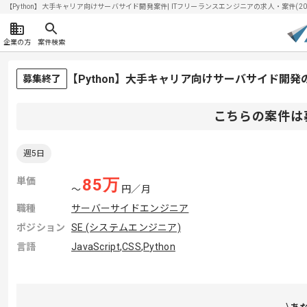
【Python】大手キャリア向けサーバサイド開発案件| ITフリーランスエンジニアの求人・案件(2026
企業の方
案件検索
【Python】大手キャリア向けサーバサイド開
募集終了
こちらの案件は
週5日
単価
85
万
〜
円／月
職種
サーバーサイドエンジニア
ポジション
SE (システムエンジニア)
言語
JavaScript
,
CSS
,
Python