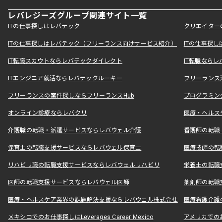
レバレジーズグループ関連サイト一覧
ITの仕事探しはレバテック
クリエイター
ITの仕事探しはレバテック（フリーランス向けサービス紹介）
ITの仕事探
IT転職スカウトならレバテックダイレクト
IT転職なら
ITエンジニア就活ならレバテックルーキー
フリーランス
フリーランスの案件探しならフリーランスHub
プログラミン
オンライン診療ならレバクリ
医療・ヘルス
介護職の転職・派遣サービスならレバウェル介護
看護師の転職
保育士の転職支援サービスならレバウェル保育士
医療技師の転
リハビリ職の転職支援サービスならレバウェルリハビリ
栄養士の転職
医師の転職支援サービスならレバウェル医師
薬剤師の転職
医療・ヘルスケア業界の課題解決支援ならレバウェル株式会社
医療看護介護の
メキシコでのお仕事探しはLeverages Career Mexico
アメリカでのお仕事