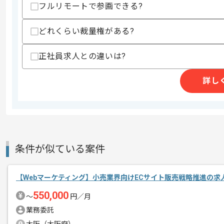
フルリモートで参画できる?
求めるスキル
スキル
どれくらい裁量権がある?
・HTML 、CSS 、 JavaScript
・コンポネント指向ライブラリを用いた
・jQueryを用いた開発実務経験2年以上
正社員求人との違いは?
・詳細設計からリリース、保守までを担
・セマンティックコーディングに則った
・Dockerを活用した開発経験
詳し
・Gitを用いた複数開発者間での開発経験
・Module BundlerやTask Runn
歓迎スキル
・toC向け大規模ECプラットフォームで
・デザインシステムの構築、運用の経験
・フロントエンド領域における技術的負
条件が似ている案件
・フロントエンドのパフォーマンスチュ
・Laravelを用いた開発経験
【Webマーケティング】小売業界向けECサイト販売戦略推進の求
スキルに不安がある方へ
550,000
上記に似た経験やスキルをお持ちであれば申
〜
円／月
業務委託