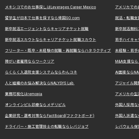
メキシコでのお仕事探しはLeverages Career Mexico
アメリカでのお仕事
留学生が日本で仕事を探すなら帰国GO.com
就活・転職支
新卒就活エージェントならキャリアチケット就職
新卒就活無料
新卒就活スカウトならキャリアチケット就職スカウト
若手ハイキャ
フリーター・既卒・未経験の就職・再就職ならハタラクティブ
未経験・若手
障がい者雇用ならワークリア
M&A支援な
らくらく入退院支援システムならわんコネ
AI面接ならNAL
人と組織のお悩み解決ならNALYSYS Lab.
アジャイル開発なら
業務可視化はremopia
アメリカの生活
オンラインピル診療ならメデリピル
外国人採用ならLe
企業研究・選考対策ならFactBoard(ファクトボード)
外国人派遣なら
ドライバー・施工管理技士の転職ならレバジョブ
レバウェル保