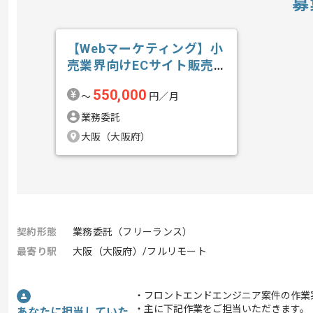
募
【Webマーケティング】小
売業界向けECサイト販売
戦略推進の求人・案件
550,000
〜
円／月
業務委託
大阪（大阪府）
契約形態
業務委託（フリーランス）
最寄り駅
大阪（大阪府）/フルリモート
・フロントエンドエンジニア案件の作業
・主に下記作業をご担当いただきます。
あなたに担当していた