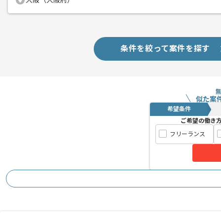
大阪（大阪府）
精算条件
有
精算・お支払い
精算基準時間
140時間〜180時間
支払いサイト
15日
条件を絞って案件を探す
商談回数
1回
その他募集要項
似た案
募集人数
1人
希望条件
作業開始日
2024/10/01
ご希望の働き
フリーランス
レバテックでの実績がある企業の案件で
エージェントからのコ
複数案件を保有している企業ですので、
メント
ご経験と実績に応じてスライド案件のご
新しいアイディアや技術を積極的に導入
経験豊富なエンジニアと成長が出来る環