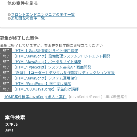
スキルアップされたい方、長期的に参画
他の案件を見る
フロントエンドエンジニアの案件一覧
追加開発の案件一覧
リモートワーク：初日からフルリモート
募集が終了した案件
募集は終了していますが、参画先を探す際にお役立てください
【HTML】SaaS企業向けサイト運用保守
終了
【HTML/JavaScript】設備管理システムフロントエンド開発
終了
【HYML/JavaScript】ポータルサイト構築
終了
【HTML/TypeScript】システム連携API 画面開発
終了
【派遣】【コーダー】デジタル制作部向けディレクション支援
終了
【HTML/JavaScript】システム運用保守
終了
【HTML/WordPress】学生向け講師
終了
【HTML/CSS/JavaScript】学生向け講師
終了
HOME
案件検索
JavaScript求人・案件
【JavaScript/React】UIUX改善案件
案件検索
スキル
Java