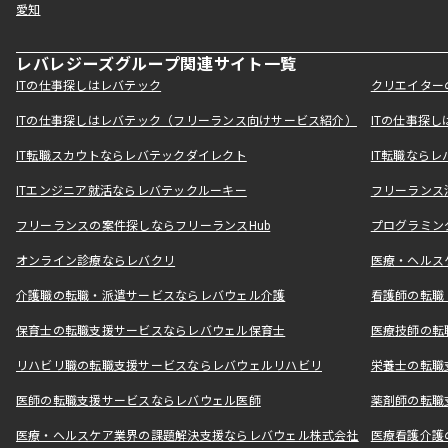
愛知
レバレジーズグループ関連サイト一覧
ITの仕事探しはレバテック
クリエイター
ITの仕事探しはレバテック（フリーランス向けサービス紹介）
ITの仕事探
IT転職スカウトならレバテックダイレクト
IT転職なら
ITエンジニア就活ならレバテックルーキー
フリーランス
フリーランスの案件探しならフリーランスHub
プログラミン
オンライン診療ならレバクリ
医療・ヘルス
介護職の転職・派遣サービスならレバウェル介護
看護師の転職
保育士の転職支援サービスならレバウェル保育士
医療技師の転
リハビリ職の転職支援サービスならレバウェルリハビリ
栄養士の転職
医師の転職支援サービスならレバウェル医師
薬剤師の転職
医療・ヘルスケア業界の課題解決支援ならレバウェル株式会社
医療看護介護の