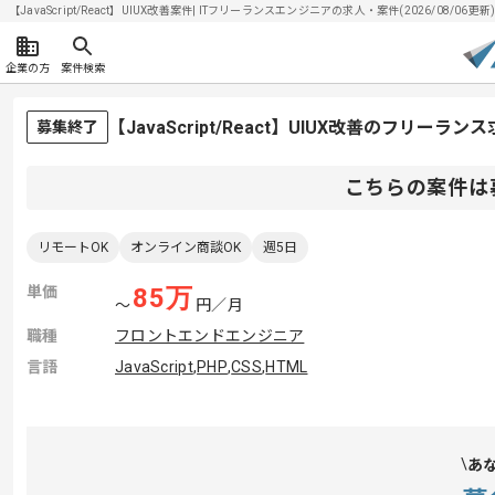
【JavaScript/React】UIUX改善案件| ITフリーランスエンジニアの求人・案件(2026/08/06更新
企業の方
案件検索
【JavaScript/React】UIUX改善のフリーラ
募集終了
こちらの案件は
リモートOK
オンライン商談OK
週5日
単価
85
万
〜
円／月
職種
フロントエンドエンジニア
言語
JavaScript
,
PHP
,
CSS
,
HTML
あ