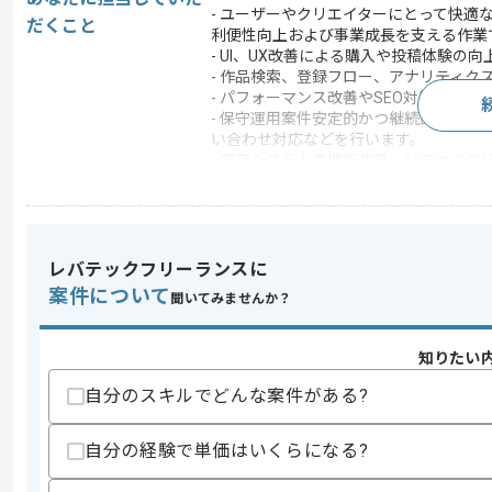
- ユーザーやクリエイターにとって快
だくこと
利便性向上および事業成長を支える作業
- UI、UX改善による購入や投稿体験の向
- 作品検索、登録フロー、アナリティク
- パフォーマンス改善やSEO対策の実施
- 保守運用案件安定的かつ継続的な開
い合わせ対応などを行います。
- 既存システムの機能改善、リファクタ
- フロントエンド開発環境の整備、保守
- ユーザー、クリエイター双方の体験を
この案件で扱う技術
フレームワーク
Laravel , jQuery , React
レバテックフリーランスに
案件について
開発ツール
Docker , Git
聞いてみませんか？
この案件のポイント
知りたい
業務内容
追加開発
自分のスキルでどんな案件がある?
担当領域/システ
基幹業務システム
ム
特徴
急募
自分の経験で単価はいくらになる?