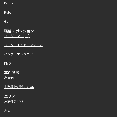
Python
Ruby
Go
職種・ポジション
プログラマー(PG)
フロントエンドエンジニア
インフラエンジニア
PMO
案件特徴
高単価
実務経験が浅い方OK
エリア
東京都(23区)
大阪