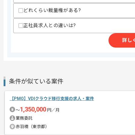
どれくらい裁量権がある?
商談回数
1回
正社員求人との違いは?
その他募集要項
募集人数
1人
作業開始日
2025/11/03
詳し
レバテックでの実績がある企業の案件で
エージェントからのコ
PLの経験を活かすことができます。
メント
複数案件を保有している企業ですので、
条件が似ている案件
ご経験と実績に応じて別案件のご提案も
新しいアイディアや技術を積極的に導入
【PMO】VDIクラウド移行支援の求人・案件
経験豊富なメンバーと成長が出来る環境
1,350,000
〜
円／月
スキルアップされたい方、長期的に参画
業務委託
赤羽橋（東京都）