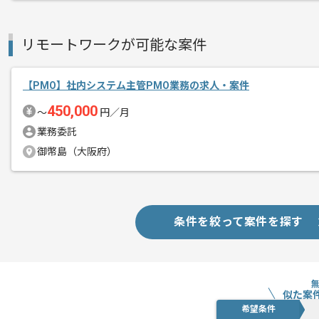
リモートワークが可能な案件
【PMO】社内システム主管PMO業務の求人・案件
450,000
〜
円／月
業務委託
御幣島（大阪府）
条件を絞って案件を探す
似た案
希望条件