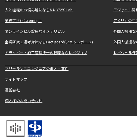
人と組織のお悩み解決ならNALYSYS Lab.
アジャイル開発なら
業務可視化はremopia
アメリカの生活
オンラインピル診療ならメデリピル
外国人採用ならLe
企業研究・選考対策ならFactBoard(ファクトボード)
外国人派遣なら
ドライバー・施工管理技士の転職ならレバジョブ
レバウェル保
フリーランスエンジニアの求人・案件
サイトマップ
運営会社
個人様のお問い合わせ