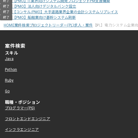
【PMO】IT業界向けシステム開発プロジェクトPM支援構築
終了
【PMO】法人向けデジタルバンク設立
終了
【コンサル/PMO】大手道路業界企業の会計システムリプレイス
終了
【PMO】船舶業向け基幹システム刷新
終了
HOME
案件検索
プロジェクトリーダー(PL)求人・案件
【PL】電力システム企業
案件検索
スキル
Java
Python
Ruby
Go
職種・ポジション
プログラマー(PG)
フロントエンドエンジニア
インフラエンジニア