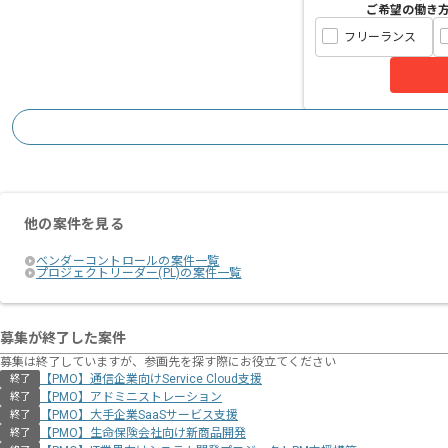
ご希望の働き
フリーランス
他の案件を見る
ベンダーコントロールの案件一覧
プロジェクトリーダー(PL)の案件一覧
募集が終了した案件
募集は終了していますが、参画先を探す際にお役立てください
【PMO】通信企業向けService Cloud支援
終了
【PMO】アドミニストレーション
終了
【PMO】大手企業SaaSサービス支援
終了
【PMO】生命保険会社向け新商品開発
終了