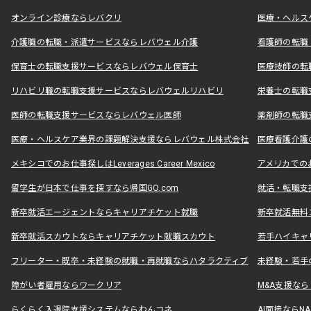
オンライン診療ならレバクリ
医療・ヘルス
介護職の転職・派遣サービスならレバウェル介護
看護師の転職
保育士の転職支援サービスならレバウェル保育士
医療技師の転
リハビリ職の転職支援サービスならレバウェルリハビリ
栄養士の転職
医師の転職支援サービスならレバウェル医師
薬剤師の転職
医療・ヘルスケア業界の課題解決支援ならレバウェル株式会社
医療看護介護の
メキシコでのお仕事探しはLeverages Career Mexico
アメリカでのお仕事
留学生が日本で仕事を探すなら帰国GO.com
就活・転職支
新卒就活エージェントならキャリアチケット就職
新卒就活無料
新卒就活スカウトならキャリアチケット就職スカウト
若手ハイキャ
フリーター・既卒・未経験の就職・再就職ならハタラクティブ
未経験・若手
障がい者雇用ならワークリア
M&A支援な
らくらく入退院支援システムならわんコネ
AI面接ならNAL