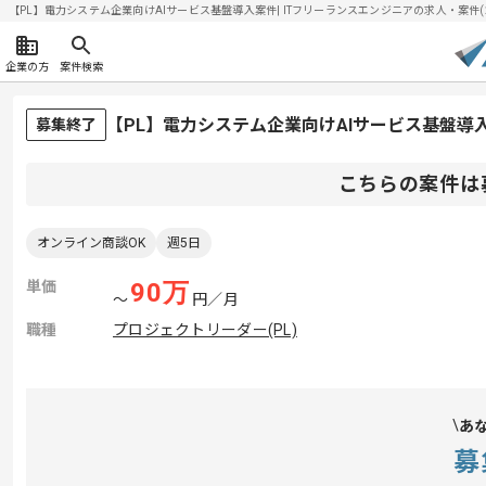
【PL】電力システム企業向けAIサービス基盤導入案件| ITフリーランスエンジニアの求人・案件(202
企業の方
案件検索
【PL】電力システム企業向けAIサービス基盤導
募集終了
こちらの案件は
オンライン商談OK
週5日
単価
90
万
〜
円／月
職種
プロジェクトリーダー(PL)
あ
募