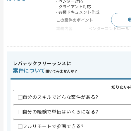
- ベンダー対応
- クライアント対応
- 各種ドキュメント作成
この案件のポイント
業務内容
ベンダーコントロール
特徴
参画実績あり , 20代活躍
求めるスキル
レバテックフリーランスに
スキル
・クライアント折衝経験
案件について
聞いてみませんか？
・プロジェクト管理経験(進捗やタスク及
・RAGアプリ製造経験
知りたい
歓迎スキル
・AI基盤構築経験
自分のスキルでどんな案件がある?
・Sambanovaを用いた作業経験及び知
・サービス導入推進経験(サービス形態や
自分の経験で単価はいくらになる?
スキルに不安がある方へ
上記に似た経験やスキルをお持ちであれば申
フルリモートで参画できる?