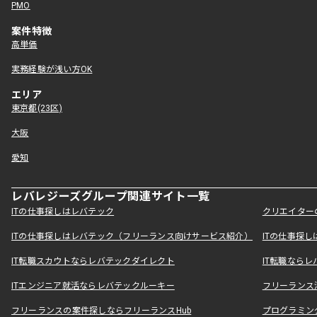
PMO
案件特徴
高単価
実務経験が浅い方OK
エリア
東京都(23区)
大阪
愛知
レバレジーズグループ関連サイト一覧
ITの仕事探しはレバテック
クリエイター
ITの仕事探しはレバテック（フリーランス向けサービス紹介）
ITの仕事探
IT転職スカウトならレバテックダイレクト
IT転職なら
ITエンジニア就活ならレバテックルーキー
フリーランス
フリーランスの案件探しならフリーランスHub
プログラミン