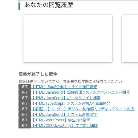
あなたの閲覧履歴
募集が終了した案件
募集は終了していますが、参画先を探す際にお役立てください
【HTML】SaaS企業向けサイト運用保守
終了
【HTML/JavaScript】設備管理システムフロントエンド開発
終了
【HYML/JavaScript】ポータルサイト構築
終了
【HTML/TypeScript】システム連携API 画面開発
終了
【派遣】【コーダー】デジタル制作部向けディレクション支援
終了
【HTML/JavaScript】システム運用保守
終了
【HTML/WordPress】学生向け講師
終了
【HTML/CSS/JavaScript】学生向け講師
終了