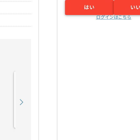
はい
い
ログインはこちら
【Webマーケティング】小
売業界向けECサイト販売
戦略推進の求人・案件
550,000
〜
円／月
業務委託
大阪（大阪府）