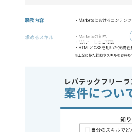
職務内容
・Marketoにおけるコンテ
・Marketoの知見
求めるスキル
・MAツールのご経験
・HTMLとCSSを用いた実務経
※上記に似た経験やスキルをお持ち
特徴
この案件のポイント
20代活躍中
レバテックフリーラ
精算条件
有
精算・お支払い
案件につい
精算基準時間
140時間
支払いサイト
15日
知り
担当者より
自分のスキルでど