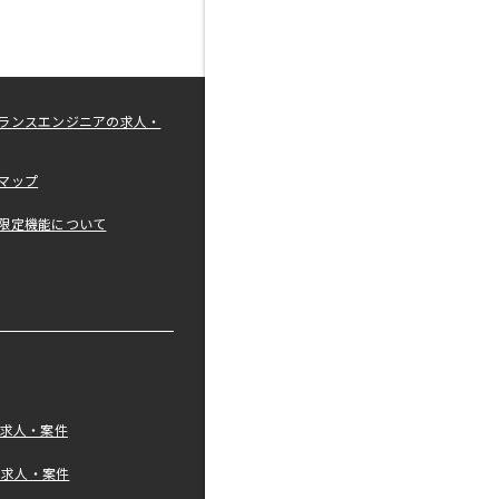
ランスエンジニアの求人・
マップ
限定機能について
の求人・案件
tの求人・案件