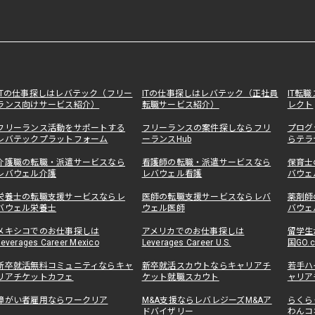
ITの仕事探しはレバテック（フリー
ITの仕事探しはレバテック（正社員
IT転
ランス向けサービス紹介）
転職サービス紹介）
レクト
フリーランス活動をサポートする
フリーランスの案件探しならフリ
プログ
レバテックプラットフォーム
ーランスHub
らテラ
介護職の転職・派遣サービスなら
看護師の転職・派遣サービスなら
保育士
レバウェル介護
レバウェル看護
バウェ
栄養士の転職支援サービスならレ
医師の転職支援サービスならレバ
薬剤師
バウェル栄養士
ウェル医師
バウェ
メキシコでのお仕事探しは
アメリカでのお仕事探しは
留学生
Leverages Career Mexico
Leverages Career U.S.
国GO.
新卒就活無料コミュニティならキャ
新卒就活スカウトならキャリアチ
若手ハ
リアチケットカフェ
ケット就職スカウト
ャリア
障がい者雇用ならワークリア
M&A支援ならレバレジーズM&Aア
らくら
ドバイザリー
わんコ