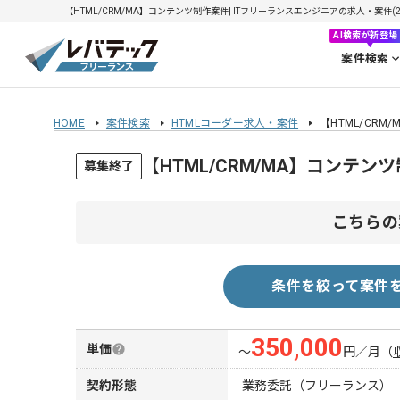
【HTML/CRM/MA】コンテンツ制作案件| ITフリーランスエンジニアの求人・案件(202
AI検索が新登場
案件検索
HOME
案件検索
HTMLコーダー求人・案件
【HTML/CR
【HTML/CRM/MA】コンテ
募集終了
こちらの
条件を絞って案件
350,000
単価
〜
円／月
（
契約形態
業務委託（フリーランス）