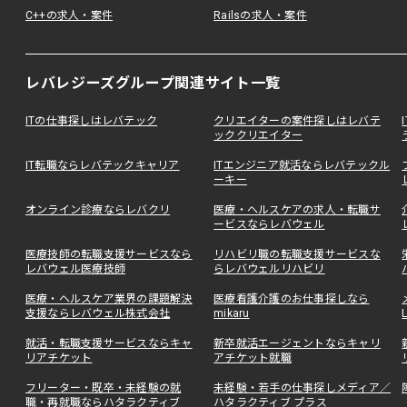
C++の求人・案件
Railsの求人・案件
レバレジーズグループ関連サイト一覧
ITの仕事探しはレバテック
クリエイターの案件探しはレバテ
ッククリエイター
IT転職ならレバテックキャリア
ITエンジニア就活ならレバテックル
ーキー
オンライン診療ならレバクリ
医療・ヘルスケアの求人・転職サ
ービスならレバウェル
医療技師の転職支援サービスなら
リハビリ職の転職支援サービスな
レバウェル医療技師
らレバウェルリハビリ
医療・ヘルスケア業界の課題解決
医療看護介護のお仕事探しなら
支援ならレバウェル株式会社
mikaru
就活・転職支援サービスならキャ
新卒就活エージェントならキャリ
リアチケット
アチケット就職
フリーター・既卒・未経験の就
未経験・若手の仕事探しメディア／
職・再就職ならハタラクティブ
ハタラクティブ プラス