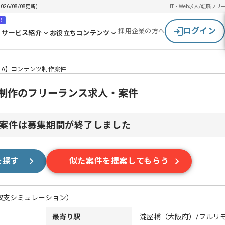
6/08/08更新)
IT・Web求人/転職
フリ
！
ログイン
採用企業の方へ
サービス紹介
お役立ちコンテンツ
M/MA】コンテンツ制作案件
ンツ制作のフリーランス求人・案件
案件は募集期間が終了しました
を探す
似た案件を提案してもらう
収支シミュレーション
）
最寄り駅
淀屋橋（大阪府）/フルリ