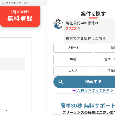
ーランスクリエイター案件
\
簡単30秒
/
案件
探す
を
無料登録
現在公開中の案件は
2743
件
検索できる条件はこちら
リモート
単
職種
言語・
エリア
稼働
検索する
AI検索を使ってみる
簡単30秒 無料サポー
モート
フリーランスの経験はございま