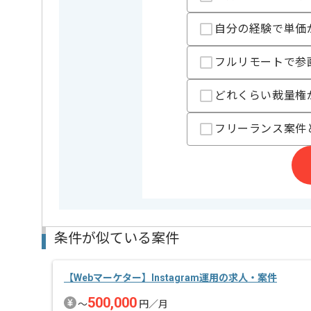
基本的にはフルリモートでの作業を見込んでおります
自分の経験で単価
ぜひ一度、ご商談で雰囲気等掴んでいただき、参画の
フルリモートで参
どれくらい裁量権
フリーランス案件
条件が似ている案件
【Webマーケター】Instagram運用の求人・案件
500,000
〜
円／月