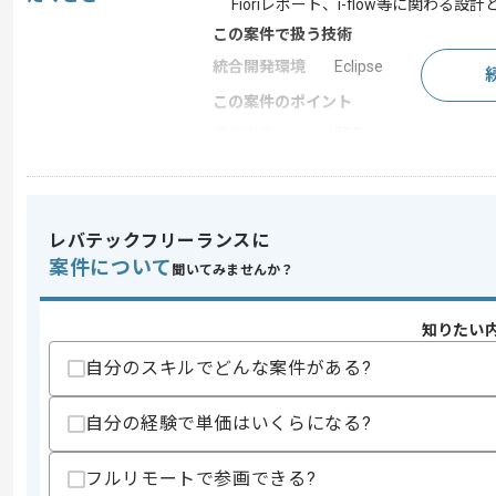
Fioriレポート、i-flow等に関わる設計
この案件で扱う技術
統合開発環境
Eclipse
この案件のポイント
業務内容
ERP
特徴
参画実績あり , 20代活躍
レバテックフリーランスに
求めるスキル
案件について
聞いてみませんか？
スキル
・SAP S/4HANA Cloud Public Edit
・SAP従来型ABAP設計及び開発経験(7
・Eclipseを使用したCDSビューの実装経
知りたい
・日本語及び英語を用いた実務経験
自分のスキルでどんな案件がある?
・下記機能の設計と開発及び指導経験
-カスタム項目
-カスタムビジネスオブジェクト
自分の経験で単価はいくらになる?
-カスタム分析クエリ
-カスタムロジック
-Fioriレポート
フルリモートで参画できる?
-i-flow等の設計