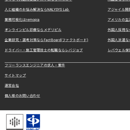
人と組織のお悩み解決ならNALYSYS Lab.
アジャイル開発なら
業務可視化はremopia
アメリカの生活
オンラインピル診療ならメデリピル
外国人採用ならLe
企業研究・選考対策ならFactBoard(ファクトボード)
外国人派遣なら
ドライバー・施工管理技士の転職ならレバジョブ
レバウェル保
フリーランスエンジニアの求人・案件
サイトマップ
運営会社
個人様のお問い合わせ