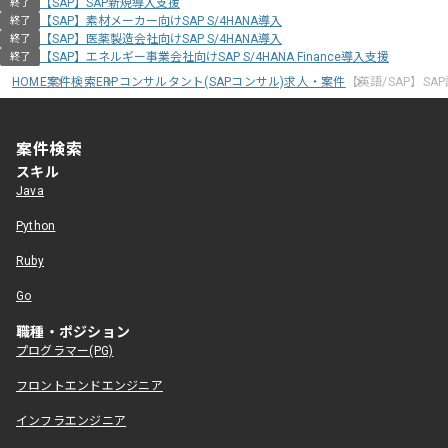
【SAP】SAP新規導入支援
終了
【SAP】素材メーカー向けSAP S/4HANA導入
終了
【SAP】医薬製造会社向けSAP S/4HANA導入
終了
【SAP】エネルギー事業会社向けSAP S/4HANA Finance導入支援
終了
HOME
案件検索
ERPコンサルタント(SAPコンサル)求人・案件
【英語/SAP】S
案件検索
スキル
Java
Python
Ruby
Go
職種・ポジション
プログラマー(PG)
フロントエンドエンジニア
インフラエンジニア