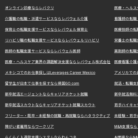
オンライン診療ならレバクリ
医療・ヘルス
介護職の転職・派遣サービスならレバウェル介護
看護師の転職
保育士の転職支援サービスならレバウェル保育士
医療技師の転
リハビリ職の転職支援サービスならレバウェルリハビリ
栄養士の転職
医師の転職支援サービスならレバウェル医師
薬剤師の転職
医療・ヘルスケア業界の課題解決支援ならレバウェル株式会社
医療看護介護の
メキシコでのお仕事探しはLeverages Career Mexico
アメリカでのお仕事
留学生が日本で仕事を探すなら帰国GO.com
就活・転職支
新卒就活エージェントならキャリアチケット就職
新卒就活無料
新卒就活スカウトならキャリアチケット就職スカウト
若手ハイキャ
フリーター・既卒・未経験の就職・再就職ならハタラクティブ
未経験・若手
障がい者雇用ならワークリア
M&A支援な
らくらく入退院支援システムならわんコネ
AI面接ならNAL