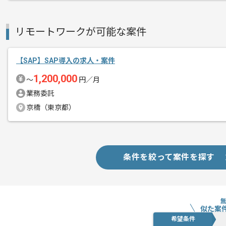
経験豊富なメンバーと成長が出来る環境
スキルアップされたい方、長期的に参画
リモートワークが可能な案件
基本的には一部リモート作業を見込んで
【SAP】SAP導入の求人・案件
1,200,000
〜
円／月
業務委託
京橋（東京都）
条件を絞って案件を探す
似た案
希望条件