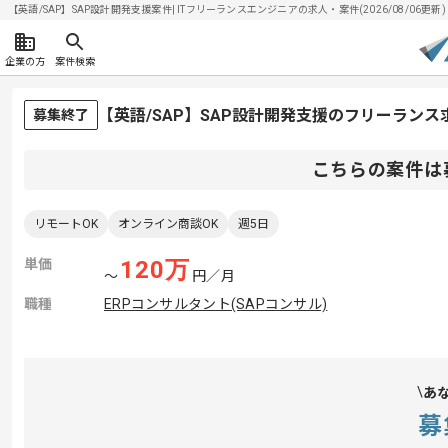
【英語/SAP】SAP設計開発支援案件| ITフリーランスエンジニアの求人・案件(2026/08/06更新)
企業の方
案件検索
【英語/SAP】SAP設計開発支援のフリーランス
募集終了
こちらの案件は
リモートOK
オンライン商談OK
週5日
単価
120
万
〜
円／月
職種
ERPコンサルタント(SAPコンサル)
あ
募