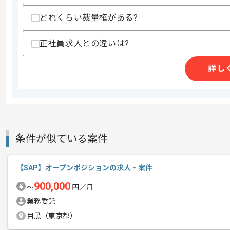
どれくらい裁量権がある?
スキルに不安がある方へ
上記に似た経験やスキルをお持ちであれば申
正社員求人との違いは?
詳し
商談回数
2回
その他募集要項
募集人数
3人
作業開始日
2025/12/01
条件が似ている案件
レバテックでの実績がある企業の案件で
エージェントからのコ
【SAP】オープンポジションの求人・案件
メント
SAPの経験を活かすことができます。
900,000
〜
円／月
複数案件を保有している企業ですので、
業務委託
ご経験と実績に応じて別案件のご提案も
目黒（東京都）
新しいアイディアや技術を積極的に導入