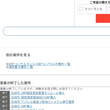
ご希望の働き
フリーランス
他の案件を見る
ERPコンサルタント(SAPコンサル)の案件一覧
東京都の案件一覧
募集が終了した案件
募集は終了していますが、参画先を探す際にお役立てください
【SAP】SAP固定資産管理モジュール導入
終了
【SAP】固定資産領域向けSAP導入
終了
【SAP】アパレル製造小売向けシステム保守運用
終了
【SAP】SAP導入
終了