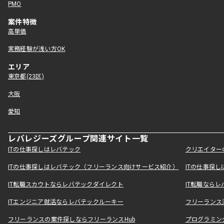
PMO
案件特徴
高単価
実務経験が浅い方OK
エリア
東京都(23区)
大阪
愛知
レバレジーズグループ関連サイト一覧
ITの仕事探しはレバテック
クリエイター
ITの仕事探しはレバテック（フリーランス向けサービス紹介）
ITの仕事探
IT転職スカウトならレバテックダイレクト
IT転職なら
ITエンジニア就活ならレバテックルーキー
フリーランス
フリーランスの案件探しならフリーランスHub
プログラミン