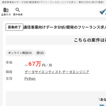
通信事業向けデータ分析/開発案件| ITフリーランスエンジニアの求人・案件(2026/08/07更新)
企業の方
案件検索
通信事業向けデータ分析/開発のフリーランス求
募集終了
こちらの案件は
オンライン商談OK
週5日
単価
67
万
〜
円／月
職種
データサイエンティスト
,
データエンジニア
言語
Python
あ