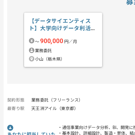
募
【データサイエンティス
ト】大学向けデータ利活用
の求人・案件
900,000
〜
円／月
業務委託
小山（栃木県）
契約形態
業務委託（フリーランス）
最寄り駅
天王洲アイル（東京都）
・通信事業向けデータ分析、BI、開発に
・基本設計、詳細設計、製造・単体、結
あなたに担当していた