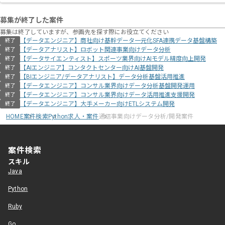
募集が終了した案件
募集は終了していますが、参画先を探す際にお役立てください
【データエンジニア】商社向け基幹データ一元化SFA連携データ基盤構築
終了
【データアナリスト】ロボット関連事業向けデータ分析
終了
【データサイエンティスト】スポーツ業界向けAIモデル精度向上開発
終了
【AIエンジニア】コンタクトセンター向けAI基盤開発
終了
【BIエンジニア/データアナリスト】データ分析基盤活用推進
終了
【データエンジニア】コンサル業界向けデータ分析基盤開発運用
終了
【データエンジニア】コンサル業界向けデータ活用推進支援開発
終了
【データエンジニア】大手メーカー向けETLシステム開発
終了
HOME
案件検索
Python求人・案件
通信事業向けデータ分析/開発案件
案件検索
スキル
Java
Python
Ruby
Go