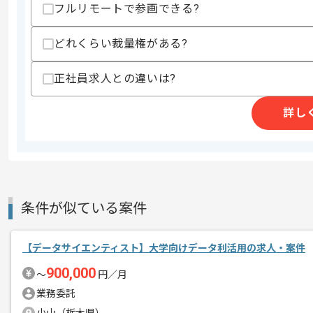
フルリモートで参画できる?
どれくらい裁量権がある?
レバテック実績有りの企業でございます
エージェントからのコ
正社員求人との違いは?
メント
データ分析の経験がある方にマッチしま
詳し
条件が似ている案件
【データサイエンティスト】大学向けデータ利活用の求人・案件
900,000
〜
円／月
業務委託