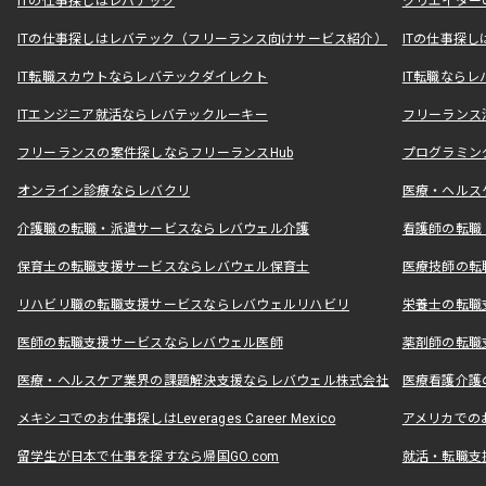
ITの仕事探しはレバテック
クリエイター
ITの仕事探しはレバテック（フリーランス向けサービス紹介）
ITの仕事探
IT転職スカウトならレバテックダイレクト
IT転職なら
ITエンジニア就活ならレバテックルーキー
フリーランス
フリーランスの案件探しならフリーランスHub
プログラミン
オンライン診療ならレバクリ
医療・ヘルス
介護職の転職・派遣サービスならレバウェル介護
看護師の転職
保育士の転職支援サービスならレバウェル保育士
医療技師の転
リハビリ職の転職支援サービスならレバウェルリハビリ
栄養士の転職
医師の転職支援サービスならレバウェル医師
薬剤師の転職
医療・ヘルスケア業界の課題解決支援ならレバウェル株式会社
医療看護介護の
メキシコでのお仕事探しはLeverages Career Mexico
アメリカでのお仕事
留学生が日本で仕事を探すなら帰国GO.com
就活・転職支