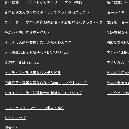
新卒就活エージェントならキャリアチケット就職
新卒就活無料
新卒就活スカウトならキャリアチケット就職スカウト
若手ハイキャ
フリーター・既卒・未経験の就職・再就職ならハタラクティブ
未経験・若手
障がい者雇用ならワークリア
M&A支援な
らくらく入退院支援システムならわんコネ
AI面接ならNAL
人と組織のお悩み解決ならNALYSYS Lab.
アジャイル開発なら
業務可視化はremopia
アメリカの生活
オンラインピル診療ならメデリピル
外国人採用ならLe
企業研究・選考対策ならFactBoard(ファクトボード)
外国人派遣なら
ドライバー・施工管理技士の転職ならレバジョブ
レバウェル保
フリーランスエンジニアの求人・案件
サイトマップ
運営会社