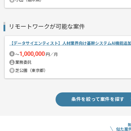
小山（栃木県）
リモートワークが可能な案件
【データサイエンティスト】人材業界向け基幹システムAI機能追
1,000,000
〜
円／月
業務委託
芝公園（東京都）
条件を絞って案件を探す
似た案