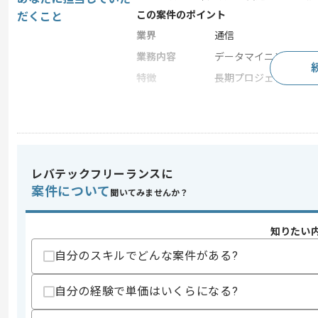
この案件のポイント
だくこと
業界
通信
業務内容
データマイニング , デ
特徴
長期プロジェクト
求めるスキル
スキル
・データ分析、機械学習経験
・Pythonを使ったサーバサイド開発、
レバテックフリーランスに
案件について
聞いてみませんか？
スキルに不安がある方へ
上記に似た経験やスキルをお持ちであれば申
知りたい
自分のスキルでどんな案件がある?
商談回数
1回
その他募集要項
自分の経験で単価はいくらになる?
募集人数
1人
作業開始日
2019/04/01