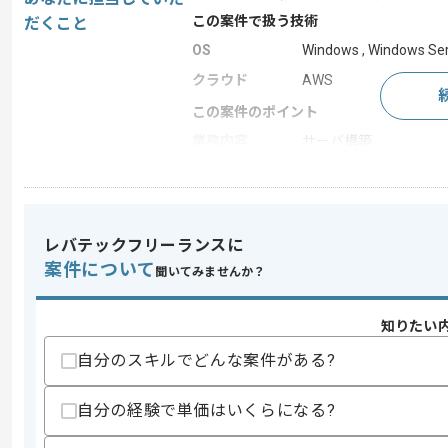
この案件で扱う技術
だくこと
OS
Windows , Windows Se
クラウド
AWS
この案件のポイント
業務内容
サーバ構築
求めるスキル
スキル
レバテックフリーランスに
・IT業界での実務経験2年以上
・Windowsサーバの知見
案件について
聞いてみませんか？
歓迎スキル
・Windowsサーバの運用経験
知りたい
・Active DirectoryやAzureの経験
自分のスキルでどんな案件がある?
スキルに不安がある方へ
上記に似た経験やスキルをお持ちであれば申
自分の経験で単価はいくらになる?