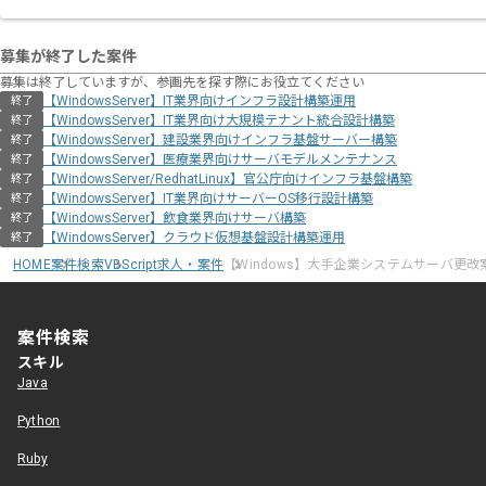
募集が終了した案件
募集は終了していますが、参画先を探す際にお役立てください
【WindowsServer】IT業界向けインフラ設計構築運用
終了
【WindowsServer】IT業界向け大規模テナント統合設計構築
終了
【WindowsServer】建設業界向けインフラ基盤サーバー構築
終了
【WindowsServer】医療業界向けサーバモデルメンテナンス
終了
【WindowsServer/RedhatLinux】官公庁向けインフラ基盤構築
終了
【WindowsServer】IT業界向けサーバーOS移行設計構築
終了
【WindowsServer】飲食業界向けサーバ構築
終了
【WindowsServer】クラウド仮想基盤設計構築運用
終了
HOME
案件検索
VBScript求人・案件
【Windows】大手企業システムサーバ更改
案件検索
スキル
Java
Python
Ruby