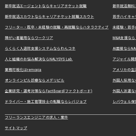
新卒就活エージェントならキャリアチケット就職
新卒就活無料
新卒就活スカウトならキャリアチケット就職スカウト
若手ハイキャ
フリーター・既卒・未経験の就職・再就職ならハタラクティブ
未経験・若手
障がい者雇用ならワークリア
M&A支援な
らくらく入退院支援システムならわんコネ
AI面接ならNAL
人と組織のお悩み解決ならNALYSYS Lab.
アジャイル開発なら
業務可視化はremopia
アメリカの生活
オンラインピル診療ならメデリピル
外国人採用ならLe
企業研究・選考対策ならFactBoard(ファクトボード)
外国人派遣なら
ドライバー・施工管理技士の転職ならレバジョブ
レバウェル保
フリーランスエンジニアの求人・案件
サイトマップ