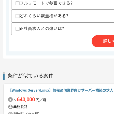
フルリモートで参画できる?
精算条件
有
どれくらい裁量権がある?
精算・お支払い
精算基準時間
140時間〜200時間
支払いサイト
15日
正社員求人との違いは?
詳し
商談回数
1回
その他募集要項
募集人数
2人
作業開始日
2019/05/01
条件が似ている案件
インフラを中心に多くのソリューション
エージェントからのコ
【Windows Server/Linux】情報通信業界向けサーバー構築の求
メント
IT業界経験2年以上ある方にマッチしま
640,000
〜
円／月
業務委託