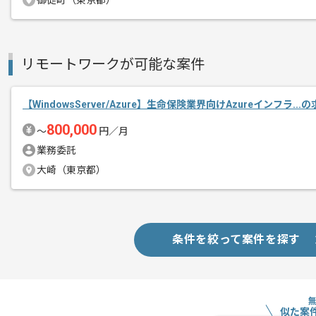
御徒町（東京都）
リモートワークが可能な案件
【WindowsServer/Azure】生命保険業界向けAzureインフラ..
800,000
〜
円／月
業務委託
大崎（東京都）
条件を絞って案件を探す
似た案