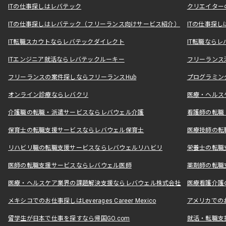
ITの仕事探しはレバテック
クリエイター
ITの仕事探しはレバテック（フリーランス向けサービス紹介）
ITの仕事探
IT転職スカウトならレバテックダイレクト
IT転職なら
ITエンジニア就活ならレバテックルーキー
フリーランス
フリーランスの案件探しならフリーランスHub
プログラミン
オンライン診療ならレバクリ
医療・ヘルス
介護職の転職・派遣サービスならレバウェル介護
看護師の転職
保育士の転職支援サービスならレバウェル保育士
医療技師の転
リハビリ職の転職支援サービスならレバウェルリハビリ
栄養士の転職
医師の転職支援サービスならレバウェル医師
薬剤師の転職
医療・ヘルスケア業界の課題解決支援ならレバウェル株式会社
医療看護介護の
メキシコでのお仕事探しはLeverages Career Mexico
アメリカでのお仕事
留学生が日本で仕事を探すなら帰国GO.com
就活・転職支