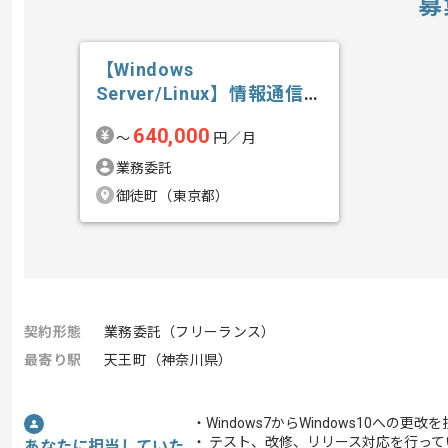
募
【Windows
Server/Linux】情報通信業
界向け...の求人・案件
640,000
〜
円／月
業務委託
御徒町（東京都）
契約形態
業務委託（フリーランス）
最寄り駅
天王町（神奈川県）
・Windows7からWindows10への更
・ テスト、改修、リリース対応を行って
あなたに担当していた