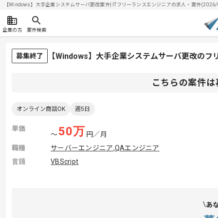
【Windows】大手企業システムサーバ更改案件| ITフリーランスエンジニアの求人・案件(2026/0
企業の方
案件検索
【Windows】大手企業システムサーバ更改の
募集終了
こちらの案件は
オンライン商談OK
週5日
単価
50
万
〜
円／月
職種
サーバーエンジニア
,
QAエンジニア
言語
VBScript
あ