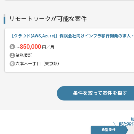
リモートワークが可能な案件
【クラウド(AWS,Azure)】保険会社向けインフラ移行開発の求人
850,000
〜
円／月
業務委託
六本木一丁目（東京都）
条件を絞って案件を探す
似た案
希望条件