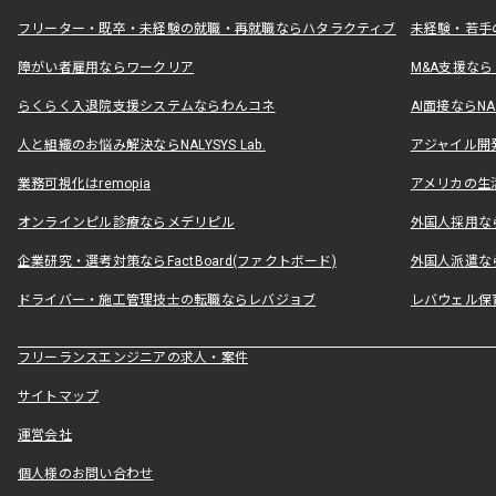
フリーター・既卒・未経験の就職・再就職ならハタラクティブ
未経験・若手
障がい者雇用ならワークリア
M&A支援な
らくらく入退院支援システムならわんコネ
AI面接ならNAL
人と組織のお悩み解決ならNALYSYS Lab.
アジャイル開発なら
業務可視化はremopia
アメリカの生活
オンラインピル診療ならメデリピル
外国人採用ならLe
企業研究・選考対策ならFactBoard(ファクトボード)
外国人派遣なら
ドライバー・施工管理技士の転職ならレバジョブ
レバウェル保
フリーランスエンジニアの求人・案件
サイトマップ
運営会社
個人様のお問い合わせ