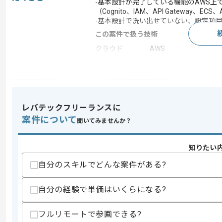
-基本設計が完了している機能のAWS上
（Cognito、IAM、API Gateway、ECS
-基本設計で洗い出せていない、設定項
この案件で扱う技術
クラウド
AWS
求めるスキル
スキル
・AWS上での動作検証経験
レバテックフリーランスに
・AWSサービスを利用したWebサイト
案件について
聞いてみませんか？
スキルに不安がある方へ
上記に似た経験やスキルをお持ちであれば申
知りたい
自分のスキルでどんな案件がある?
精算条件
有
自分の経験で単価はいくらになる?
精算・お支払い
精算基準時間
150時間〜200時間
フルリモートで参画できる?
支払いサイト
15日