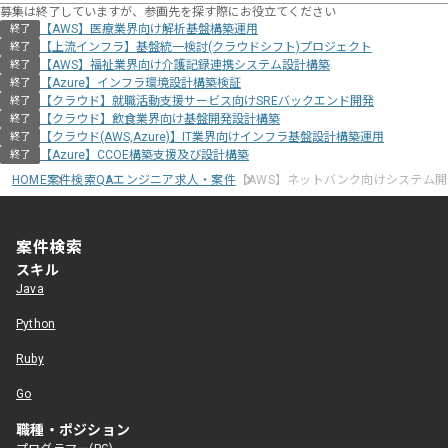
募集は終了していますが、参画先を探す際にお役立てください
【AWS】医療業界向け解析基盤構築運用
終了
【上流インフラ】基盤統一検討(クラウドシフト)プロジェクト
終了
【AWS】福祉業界向け介護記録連携システム設計構築
終了
【Azure】インフラ環境設計構築検証
終了
【クラウド】就職活動支援サービス向けSREバックエンド開発
終了
【クラウド】飲食業界向け基盤開発設計構築
終了
【クラウド(AWS,Azure)】IT業界向けインフラ基盤設計構築運用
終了
【Azure】CCOE構築支援及び設計構築
終了
HOME
案件検索
QAエンジニア求人・案件
【AWS】ネットバンク向けシステム
案件検索
スキル
Java
Python
Ruby
Go
職種・ポジション