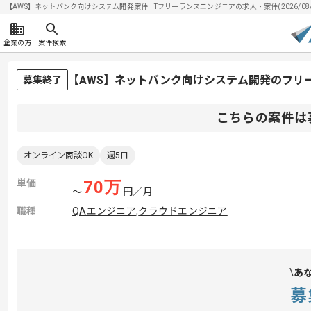
【AWS】ネットバンク向けシステム開発案件| ITフリーランスエンジニアの求人・案件(2026/08/
企業の方
案件検索
【AWS】ネットバンク向けシステム開発のフリ
募集終了
こちらの案件は
オンライン商談OK
週5日
単価
70
万
〜
円／月
職種
QAエンジニア
,
クラウドエンジニア
あ
募