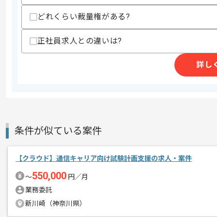
どれくらい裁量権がある?
商談回数
1回
正社員求人との違いは?
その他募集要項
募集人数
1人
作業開始日
2019/05/01
詳し
レバテック実績ありの企業です。
エージェントからのコ
メント
条件が似ている案件
AWSサービスを利用したWebサイトの
【クラウド】通信キャリア向け試験計画支援の求人・案件
550,000
〜
円／月
業務委託
新川崎（神奈川県）