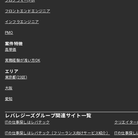
プログラマー(PG)
フロントエンドエンジニア
インフラエンジニア
PMO
案件特徴
高単価
実務経験が浅い方OK
エリア
東京都(23区)
大阪
愛知
レバレジーズグループ関連サイト一覧
ITの仕事探しはレバテック
クリエイター
ITの仕事探しはレバテック（フリーランス向けサービス紹介）
ITの仕事探