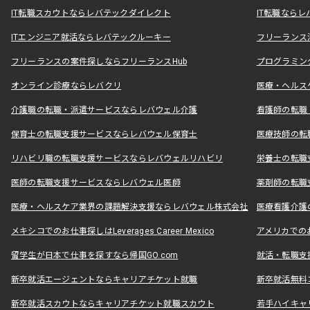
IT転職スカウトならレバテックダイレクト
IT転職なら
ITエンジニア就活ならレバテックルーキー
フリーランス
フリーランスの案件探しならフリーランスHub
プログラミン
オンライン診療ならレバクリ
医療・ヘルス
介護職の転職・派遣サービスならレバウェル介護
看護師の転職
保育士の転職支援サービスならレバウェル保育士
医療技師の転
リハビリ職の転職支援サービスならレバウェルリハビリ
栄養士の転職
医師の転職支援サービスならレバウェル医師
薬剤師の転職
医療・ヘルスケア業界の課題解決支援ならレバウェル株式会社
医療看護介護の
メキシコでのお仕事探しはLeverages Career Mexico
アメリカでのお仕事
留学生が日本で仕事を探すなら帰国GO.com
就活・転職支
新卒就活エージェントならキャリアチケット就職
新卒就活無料
新卒就活スカウトならキャリアチケット就職スカウト
若手ハイキャ