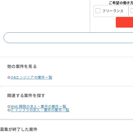
ご希望の働き
フリーランス
他の案件を見る
QAエンジニアの案件一覧
関連する案件を探す
Web 開発の求人・案件の案件一覧
IT インフラの求人・案件の案件一覧
募集が終了した案件