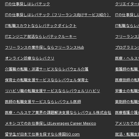
ITの仕事探しはレバテック
クリエイター
ITの仕事探しはレバテック（フリーランス向けサービス紹介）
ITの仕事探
IT転職スカウトならレバテックダイレクト
IT転職なら
ITエンジニア就活ならレバテックルーキー
フリーランス
フリーランスの案件探しならフリーランスHub
プログラミン
オンライン診療ならレバクリ
医療・ヘルス
介護職の転職・派遣サービスならレバウェル介護
看護師の転職
保育士の転職支援サービスならレバウェル保育士
医療技師の転
リハビリ職の転職支援サービスならレバウェルリハビリ
栄養士の転職
医師の転職支援サービスならレバウェル医師
薬剤師の転職
医療・ヘルスケア業界の課題解決支援ならレバウェル株式会社
医療看護介護の
メキシコでのお仕事探しはLeverages Career Mexico
アメリカでのお仕事
留学生が日本で仕事を探すなら帰国GO.com
就活・転職支