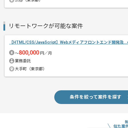
渋谷（東京都）
募集人数
2人
作業開始日
2019/05/20
リモートワークが可能な案件
ユーザー数800万人を超える国内最大級
エージェントからのコ
グローバルにサービスを展開する企業の
【HTML/CSS/JavaScript】Webメディアフロントエンド開発及.
メント
800,000
〜
円／月
風通しがよく自由な社風で、新しい技術
業務委託
大手町（東京都）
年齢や国籍も幅広く、チャレンジングな
条件を絞って案件を探す
似た案