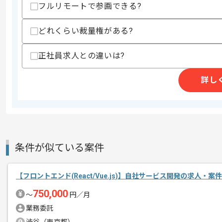
フルリモートで参画できる?
・CSS3を用いたトランジションアニメ
・Atomic Designの知識
・React、Reduxを利用した大規模ア
どれくらい裁量権がある?
・Webアプリのモダンなパフォーマンス
・PWAの開発経験
・Node.jsを利用した開発経験
正社員求人との違いは?
・チーム開発プロセス（スクラム）の理
詳し
スキルに不安がある方へ
上記に似た経験やスキルをお持ちであれば申
精算条件
有
条件が似ている案件
精算・お支払い
精算基準時間
140時間〜180時間
支払いサイト
15日
【フロントエンド(React/Vue.js)】自社サービス開発の求人・案件
750,000
〜
円／月
業務委託
商談回数
1回
その他募集要項