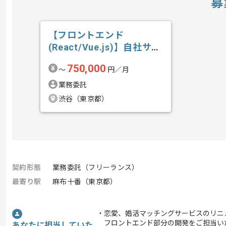
募
【フロントエンド
(React/Vue.js)】自社サー
ビス開...の求人・案件
750,000
〜
円／月
業務委託
渋谷（東京都）
契約形態
業務委託（フリーランス）
最寄り駅
麻布十番（東京都）
・恋愛、婚活マッチングサービスのリニ
フロントエンド部分の開発をご担当い
あなたに担当していた