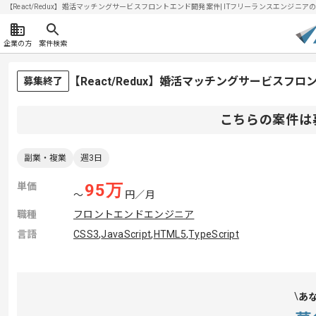
【React/Redux】婚活マッチングサービスフロントエンド開発案件| ITフリーランスエンジニアの求人
企業の方
案件検索
【React/Redux】婚活マッチングサービス
募集終了
こちらの案件は
副業・複業
週3日
単価
95
万
〜
円／月
職種
フロントエンドエンジニア
言語
CSS3
,
JavaScript
,
HTML5
,
TypeScript
あ