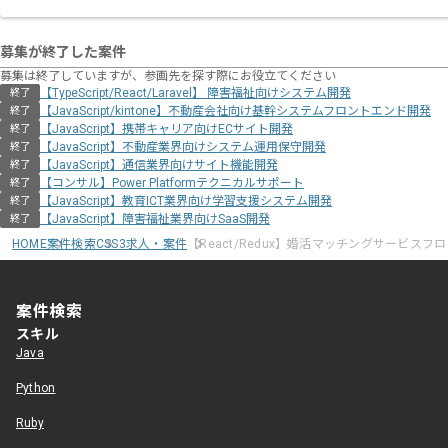
募集が終了した案件
募集は終了していますが、参画先を探す際にお役立てください
【TypeScript/React/Laravel】 障害福祉向けシステム開発
終了
【JavaScript/kintone】不動産会社向け基幹システムフロントエンド開発
終了
【JavaScript】携帯キャリア向けECサイト開発
終了
【JavaScript】不動産業界向けシステム運用保守開発
終了
【JavaScript】通信業界向けサイト機能開発
終了
【コンサル】Power Platformテクニカルサポート
終了
【JavaScript】教育ICT業界向け学習支援システム開発
終了
【JavaScript】障害福祉業界向けSaaS開発
終了
HOME
案件検索
CSS3求人・案件
【React/Redux】婚活マッチングサービス
案件検索
スキル
Java
Python
Ruby