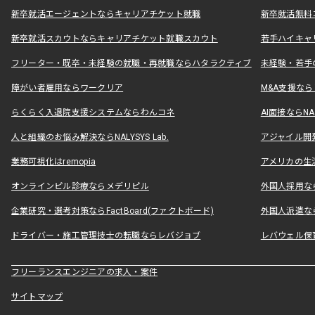
新卒就活エージェントならキャリアチケット就職
新卒就活無料
新卒就活スカウトならキャリアチケット就職スカウト
若手ハイキャ
フリーター・既卒・未経験の就職・再就職ならハタラクティブ
未経験・若手
障がい者雇用ならワークリア
M&A支援な
らくらく入退院支援システムならわんコネ
AI面接ならNAL
人と組織のお悩み解決ならNALYSYS Lab.
アジャイル開発なら
業務可視化はremopia
アメリカの生活
オンラインピル診療ならメデリピル
外国人採用ならLe
企業研究・選考対策ならFactBoard(ファクトボード)
外国人派遣なら
ドライバー・施工管理技士の転職ならレバジョブ
レバウェル保
フリーランスエンジニアの求人・案件
サイトマップ