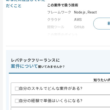
この案件で扱う技術
だくこと
フレームワーク
Node.js , React
クラウド
AWS
開発ツール
GitHub
この案件のポイント
20代活躍中 , 30代活躍
特徴
ベンチャー企業 , 新技術
レバテックフリーランスに
求めるスキル
案件について
聞いてみませんか？
スキル
・React、Reduxを用いた開発経験1
・TypeScriptの開発経験（プライベー
知りたい
・スクラムでのチーム開発経験
・モバイル向けWebアプリ（Single Page 
自分のスキルでどんな案件がある?
・HTML5、CSS3、JavaScript（ES2
歓迎スキル
自分の経験で単価はいくらになる?
・TypeScriptを利用した開発経験
・React、Redux関連のライブラリの利用経験（r