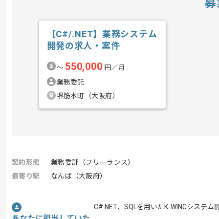
募
【C#/.NET】業務システム
開発の求人・案件
550,000
〜
円／月
業務委託
堺筋本町（大阪府）
契約形態
業務委託（フリーランス）
最寄り駅
なんば（大阪府）
C#.NET、SQLを用いたK-WINCシス
あなたに担当していた