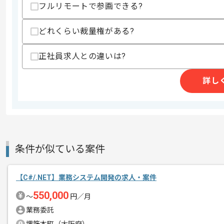
支払いサイト
15日
フルリモートで参画できる?
どれくらい裁量権がある?
商談回数
1回
その他募集要項
正社員求人との違いは?
募集人数
1人
作業開始日
2019/08/01
詳し
レバテック参画実績有りの現場です。
エージェントからのコ
SE・PG両方の経験を積みたい方におす
メント
条件が似ている案件
【C#/.NET】業務システム開発の求人・案件
550,000
〜
円／月
業務委託