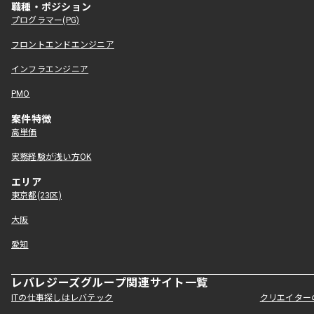
職種・ポジション
プログラマー(PG)
フロントエンドエンジニア
インフラエンジニア
PMO
案件特徴
高単価
実務経験が浅い方OK
エリア
東京都(23区)
大阪
愛知
レバレジーズグループ関連サイト一覧
ITの仕事探しはレバテック
クリエイター