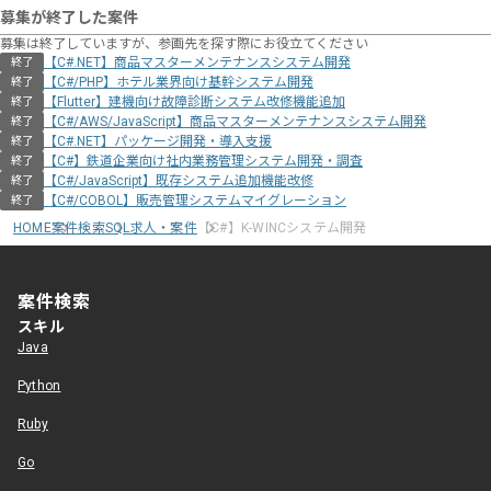
募集が終了した案件
募集は終了していますが、参画先を探す際にお役立てください
【C#.NET】商品マスターメンテナンスシステム開発
終了
【C#/PHP】ホテル業界向け基幹システム開発
終了
【Flutter】建機向け故障診断システム改修機能追加
終了
【C#/AWS/JavaScript】商品マスターメンテナンスシステム開発
終了
【C#.NET】パッケージ開発・導入支援
終了
【C#】鉄道企業向け社内業務管理システム開発・調査
終了
【C#/JavaScript】既存システム追加機能改修
終了
【C#/COBOL】販売管理システムマイグレーション
終了
HOME
案件検索
SQL求人・案件
【C#】K-WINCシステム開発
案件検索
スキル
Java
Python
Ruby
Go