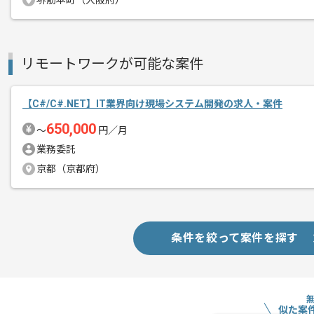
堺筋本町（大阪府）
リモートワークが可能な案件
【C#/C#.NET】IT業界向け現場システム開発の求人・案件
650,000
〜
円／月
業務委託
京都（京都府）
条件を絞って案件を探す
似た案