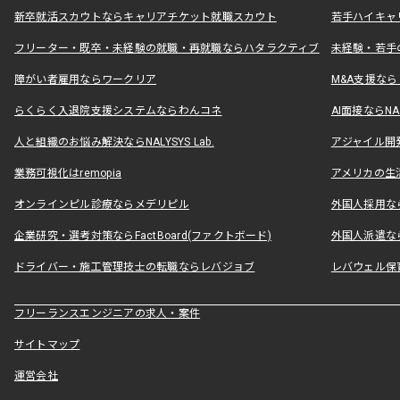
新卒就活スカウトならキャリアチケット就職スカウト
若手ハイキャ
フリーター・既卒・未経験の就職・再就職ならハタラクティブ
未経験・若手
障がい者雇用ならワークリア
M&A支援な
らくらく入退院支援システムならわんコネ
AI面接ならNAL
人と組織のお悩み解決ならNALYSYS Lab.
アジャイル開発なら
業務可視化はremopia
アメリカの生活
オンラインピル診療ならメデリピル
外国人採用ならLe
企業研究・選考対策ならFactBoard(ファクトボード)
外国人派遣なら
ドライバー・施工管理技士の転職ならレバジョブ
レバウェル保
フリーランスエンジニアの求人・案件
サイトマップ
運営会社