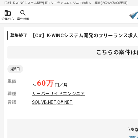
【C#】K-WINCシステム開発| ITフリーランスエンジニアの求人・案件(2026/08/06更新)
企業の方
案件検索
【C#】K-WINCシステム開発のフリーランス求
募集終了
こちらの案件は
週5日
単価
60
万
〜
円／月
職種
サーバーサイドエンジニア
言語
SQL
,
VB.NET
,
C#.NET
あ