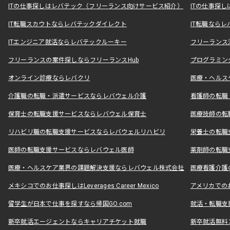
ITの仕事探しはレバテック（フリーランス向けサービス紹介）
ITの仕事探
IT転職スカウトならレバテックダイレクト
IT転職なら
ITエンジニア就活ならレバテックルーキー
フリーランス
フリーランスの案件探しならフリーランスHub
プログラミン
オンライン診療ならレバクリ
医療・ヘルス
介護職の転職・派遣サービスならレバウェル介護
看護師の転職
保育士の転職支援サービスならレバウェル保育士
医療技師の転
リハビリ職の転職支援サービスならレバウェルリハビリ
栄養士の転職
医師の転職支援サービスならレバウェル医師
薬剤師の転職
医療・ヘルスケア業界の課題解決支援ならレバウェル株式会社
医療看護介護の
メキシコでのお仕事探しはLeverages Career Mexico
アメリカでのお仕事
留学生が日本で仕事を探すなら帰国GO.com
就活・転職支
新卒就活エージェントならキャリアチケット就職
新卒就活無料