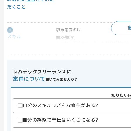
だくこと
求めるスキル
スキル
■SE兼PG
上流から下流まで一貫した開発経験があ
※プロジェクトの状況によって設計・プ
■PG
・C#.NETの開発経験(VB.NETも可)
・複雑なSQLの読解が出来る方
レバテックフリーランスに
案件について
聞いてみませんか？
スキルに不安がある方へ
上記に似た経験やスキルをお持ちであれば申
知りたい
自分のスキルでどんな案件がある?
精算条件
有
自分の経験で単価はいくらになる?
精算・お支払い
精算基準時間
140時間〜180時間