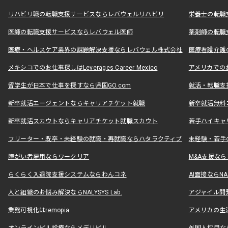
リハビリ職の転職支援サービスならレバウェルリハビリ
栄養士の転職
医師の転職支援サービスならレバウェル医師
薬剤師の転職
医療・ヘルスケア業界の課題解決支援ならレバウェル株式会社
医療看護介護の
メキシコでのお仕事探しはLeverages Career Mexico
アメリカでのお仕事
留学生が日本で仕事を探すなら帰国GO.com
就活・転職支
新卒就活エージェントならキャリアチケット就職
新卒就活無料
新卒就活スカウトならキャリアチケット就職スカウト
若手ハイキャ
フリーター・既卒・未経験の就職・再就職ならハタラクティブ
未経験・若手
障がい者雇用ならワークリア
M&A支援な
らくらく入退院支援システムならわんコネ
AI面接ならNAL
人と組織のお悩み解決ならNALYSYS Lab.
アジャイル開発なら
業務可視化はremopia
アメリカの生活