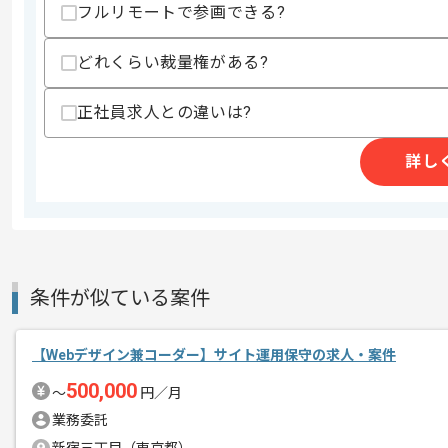
フルリモートで参画できる?
歓迎スキル
・カーブランドのWeb制作経験
どれくらい裁量権がある?
スキルに不安がある方へ
正社員求人との違いは?
上記に似た経験やスキルをお持ちであれば申
詳し
精算条件
有
精算・お支払い
精算基準時間
140時間〜180時間
支払いサイト
15日
条件が似ている案件
商談回数
1回
【Webデザイン兼コーダー】サイト運用保守の求人・案件
その他募集要項
募集人数
1人
500,000
〜
円／月
作業開始日
2020/01/20
業務委託