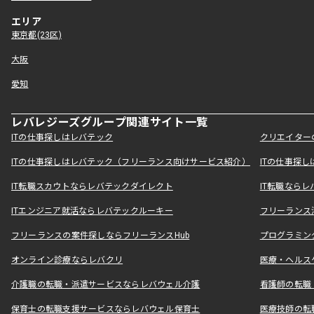
エリア
東京都(23区)
大阪
愛知
レバレジーズグループ関連サイト一覧
ITの仕事探しはレバテック
クリエイター
ITの仕事探しはレバテック（フリーランス向けサービス紹介）
ITの仕事探
IT転職スカウトならレバテックダイレクト
IT転職なら
ITエンジニア就活ならレバテックルーキー
フリーランス
フリーランスの案件探しならフリーランスHub
プログラミン
オンライン診療ならレバクリ
医療・ヘルス
介護職の転職・派遣サービスならレバウェル介護
看護師の転職
保育士の転職支援サービスならレバウェル保育士
医療技師の転