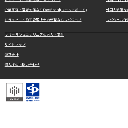
オンラインピル診療ならメデリピル
外国人採用ならLe
企業研究・選考対策ならFactBoard(ファクトボード)
外国人派遣なら
ドライバー・施工管理技士の転職ならレバジョブ
レバウェル保
フリーランスエンジニアの求人・案件
サイトマップ
運営会社
個人様のお問い合わせ