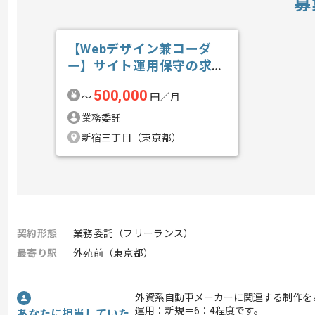
募
【Webデザイン兼コーダ
ー】サイト運用保守の求
人・案件
500,000
〜
円／月
業務委託
新宿三丁目（東京都）
契約形態
業務委託（フリーランス）
最寄り駅
外苑前（東京都）
外資系自動車メーカーに関連する制作を
運用：新規＝6：4程度です。
あなたに担当していた