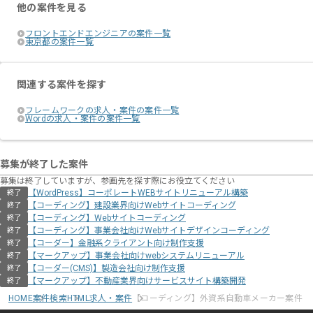
他の案件を見る
フロントエンドエンジニアの案件一覧
東京都の案件一覧
関連する案件を探す
フレームワークの求人・案件の案件一覧
Wordの求人・案件の案件一覧
募集が終了した案件
募集は終了していますが、参画先を探す際にお役立てください
【WordPress】コーポレートWEBサイトリニューアル構築
終了
【コーディング】建設業界向けWebサイトコーディング
終了
【コーディング】Webサイトコーディング
終了
【コーディング】事業会社向けWebサイトデザインコーディング
終了
【コーダー】金融系クライアント向け制作支援
終了
【マークアップ】事業会社向けwebシステムリニューアル
終了
【コーダー(CMS)】製造会社向け制作支援
終了
【マークアップ】不動産業界向けサービスサイト構築開発
終了
HOME
案件検索
HTML求人・案件
【コーディング】外資系自動車メーカー案件