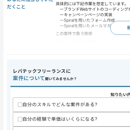
具体的には下記作業を想定しています。
だくこと
ーブランドWebサイトのコーディング
ーキャンペーンページの実装
ーSpiralを用いたフォーム作成
ーSpiralを用いたメールマガジンのコ
この案件で扱う技術
フレームワーク
jQuery
開発ツール
WordPress , Git
この案件のポイント
担当領域/システ
Webサイト
レバテックフリーランスに
ム
案件について
聞いてみませんか？
特徴
30代活躍中 , 長期プ
知りたい
求めるスキル
自分のスキルでどんな案件がある?
スキル
・コーディング実務経験3年以上
・jQueryを用いた実装経験
自分の経験で単価はいくらになる?
・WordPressの使用経験
・サイトの運用経験