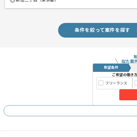
新宿三丁目（東京都）
国籍・年齢を問わない多様性のある企業
エージェントからのコ
長期的に参画できる方を求めているため
メント
条件を絞って案件を探す
似た案
希望条件
ご希望の働き
フリーランス