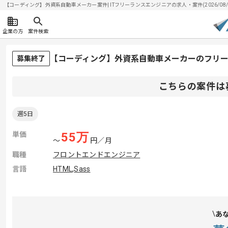
【コーディング】外資系自動車メーカー案件| ITフリーランスエンジニアの求人・案件(2026/08/
企業の方
案件検索
【コーディング】外資系自動車メーカーのフリ
募集終了
こちらの案件は
週5日
単価
55
万
〜
円／月
職種
フロントエンドエンジニア
言語
HTML
,
Sass
あ