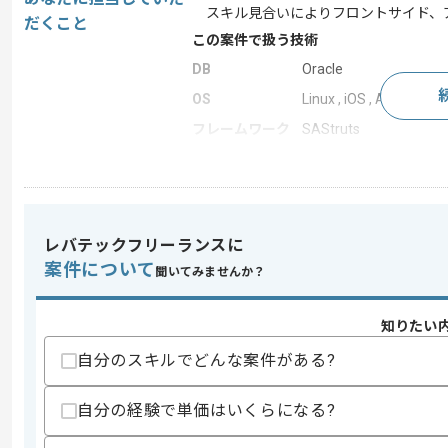
スキル見合いによりフロントサイド、
だくこと
この案件で扱う技術
DB
Oracle
OS
Linux , iOS , Android
フレームワーク
SAStruts
アプリケーショ
Tomcat
ン サーバー
Webサーバー
Apache
開発ツール
JP1
レバテックフリーランスに
この案件のポイント
案件について
聞いてみませんか？
業界
人材･教育
業務内容
追加開発
知りたい
特徴
長期プロジェクト
自分のスキルでどんな案件がある?
自分の経験で単価はいくらになる?
求めるスキル