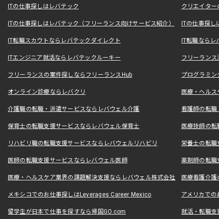
ITの仕事探しはレバテック
クリエイター
ITの仕事探しはレバテック（フリーランス向けサービス紹介）
ITの仕事探
IT転職スカウトならレバテックダイレクト
IT転職なら
ITエンジニア就活ならレバテックルーキー
フリーランス
フリーランスの案件探しならフリーランスHub
プログラミン
オンライン診療ならレバクリ
医療・ヘルス
介護職の転職・派遣サービスならレバウェル介護
看護師の転職
保育士の転職支援サービスならレバウェル保育士
医療技師の転
リハビリ職の転職支援サービスならレバウェルリハビリ
栄養士の転職
医師の転職支援サービスならレバウェル医師
薬剤師の転職
医療・ヘルスケア業界の課題解決支援ならレバウェル株式会社
医療看護介護の
メキシコでのお仕事探しはLeverages Career Mexico
アメリカでのお仕事
留学生が日本で仕事を探すなら帰国GO.com
就活・転職支