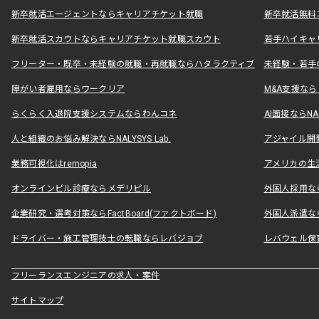
新卒就活エージェントならキャリアチケット就職
新卒就活無料
新卒就活スカウトならキャリアチケット就職スカウト
若手ハイキャ
フリーター・既卒・未経験の就職・再就職ならハタラクティブ
未経験・若手
障がい者雇用ならワークリア
M&A支援な
らくらく入退院支援システムならわんコネ
AI面接ならNAL
人と組織のお悩み解決ならNALYSYS Lab.
アジャイル開発なら
業務可視化はremopia
アメリカの生活
オンラインピル診療ならメデリピル
外国人採用ならLe
企業研究・選考対策ならFactBoard(ファクトボード)
外国人派遣なら
ドライバー・施工管理技士の転職ならレバジョブ
レバウェル保
フリーランスエンジニアの求人・案件
サイトマップ