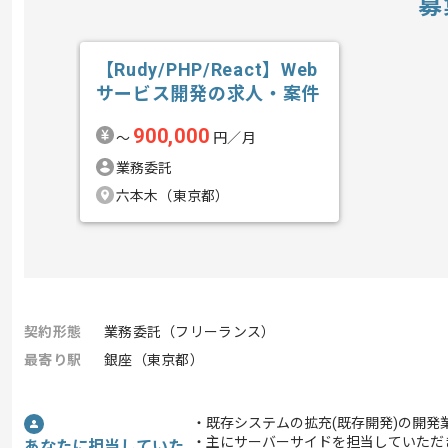
募
【Rudy/PHP/React】Web
サービス開発の求人・案件
900,000
〜
円／月
業務委託
六本木（東京都）
契約形態
業務委託（フリーランス）
最寄り駅
銀座（東京都）
・既存システムの拡充(既存開発)の開発
・主にサーバーサイドを担当していただ
あなたに担当していた