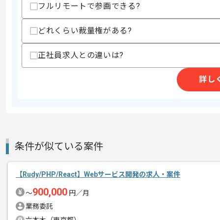
スキル
・Javaの開発実務経験3年以上
フルリモートで参画できる?
・shell pLSQLでの実装経験
・データモデル設計経験
どれくらい裁量権がある?
・フレームワークの使用経験
・要件定義工程の経験
正社員求人との違いは?
歓迎スキル
・iOS、Android開発経験
詳し
・フロント開発経験(HTML/CSS/JavaScrip
・Gitでの開発経験
・ブランチ戦略を立てられる
・JP1などジョブ管理ツール使用経験
スキルに不安がある方へ
上記に似た経験やスキルをお持ちであれば申
条件が似ている案件
【Rudy/PHP/React】Webサービス開発の求人・案件
精算条件
有
900,000
精算・お支払い
〜
円／月
精算基準時間
140時間〜200時間
業務委託
支払いサイト
15日