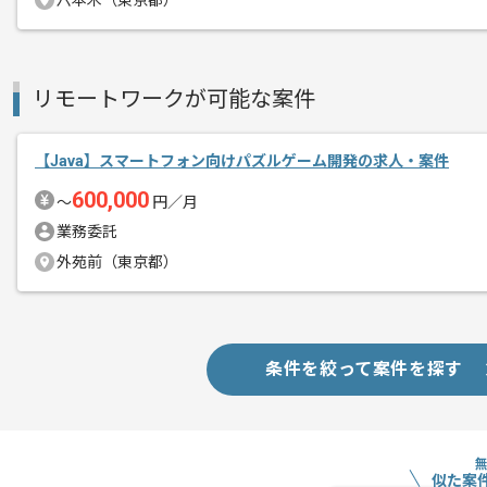
六本木（東京都）
商談回数
2回
リモートワークが可能な案件
その他募集要項
募集人数
1人
作業開始日
2020/10/01
【Java】スマートフォン向けパズルゲーム開発の求人・案件
600,000
〜
円／月
取引実績のある企業でございます。
業務委託
エージェントからのコ
外苑前（東京都）
メント
幅広くご担当いただくためスキルアップ
条件を絞って案件を探す
似た案