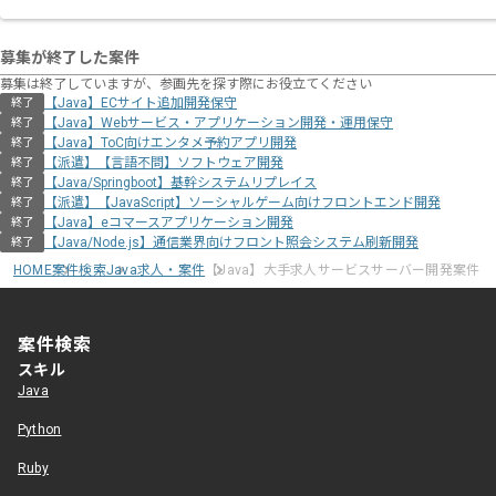
募集が終了した案件
募集は終了していますが、参画先を探す際にお役立てください
【Java】ECサイト追加開発保守
終了
【Java】Webサービス・アプリケーション開発・運用保守
終了
【Java】ToC向けエンタメ予約アプリ開発
終了
【派遣】【言語不問】ソフトウェア開発
終了
【Java/Springboot】基幹システムリプレイス
終了
【派遣】【JavaScript】ソーシャルゲーム向けフロントエンド開発
終了
【Java】eコマースアプリケーション開発
終了
【Java/Node.js】通信業界向けフロント照会システム刷新開発
終了
HOME
案件検索
Java求人・案件
【Java】大手求人サービスサーバー開発案件
案件検索
スキル
Java
Python
Ruby