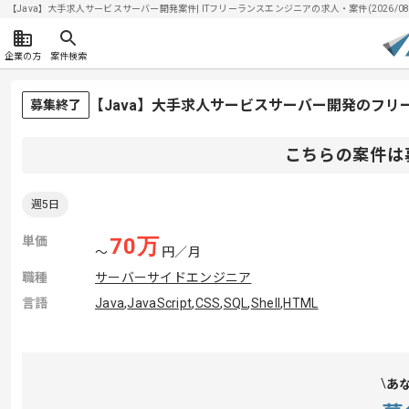
【Java】大手求人サービスサーバー開発案件| ITフリーランスエンジニアの求人・案件(2026/08/
企業の方
案件検索
【Java】大手求人サービスサーバー開発のフリ
募集終了
こちらの案件は
週5日
単価
70
万
〜
円／月
職種
サーバーサイドエンジニア
言語
Java
,
JavaScript
,
CSS
,
SQL
,
Shell
,
HTML
あ