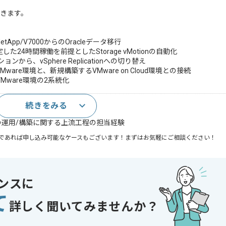
きます。
App/V7000からのOracleデータ移行
24時間稼働を前提としたStorage vMotionの自動化
から、vSphere Replicationへの切り替え
ware環境と、新規構築するVMware on Cloud環境との接続
Mware環境の2系統化
続きをみる
築経験
以上の運用/構築に関する上流工程の担当経験
であれば申し込み可能なケースもございます！まずはお気軽にご相談ください！
VMware , ESXi
ンスに
て
詳しく聞いてみませんか？