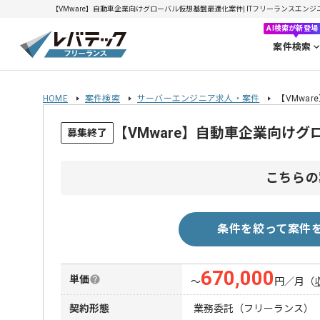
【VMware】自動車企業向けグローバル仮想基盤最適化案件| ITフリーランスエンジニア
AI検索が新登場
案件検索
HOME
案件検索
サーバーエンジニア求人・案件
【VMwa
【VMware】自動車企業向け
募集終了
こちらの
条件を絞って案件
670,000
単価
〜
円／月
（
契約形態
業務委託（フリーランス）