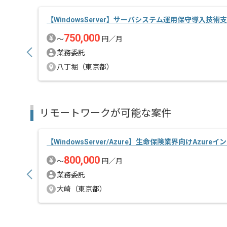
【WindowsServer】サーバシステム運用保守導入技
750,000
〜
円／月
業務委託
八丁堀（東京都）
リモートワークが可能な案件
【WindowsServer/Azure】生命保険業界向けAzure
800,000
〜
円／月
業務委託
大崎（東京都）