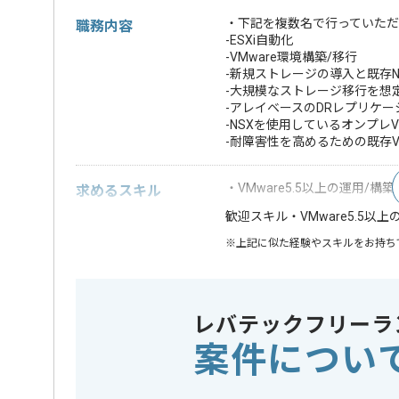
・下記を複数名で行っていただ
職務内容
-ESXi自動化
-VMware環境構築/移行
-新規ストレージの導入と既存Net
-大規模なストレージ移行を想定した
-アレイベースのDRレプリケーション
-NSXを使用しているオンプレVM
-耐障害性を高めるための既存V
・VMware5.5以上の運用/構
求めるスキル
・VMware5.5
歓迎スキル
※上記に似た経験やスキルをお持ち
DB
Oracle
この案件で扱う技術
開発ツール
NetAPP , 
レバテックフリーラ
案件につい
担当者より