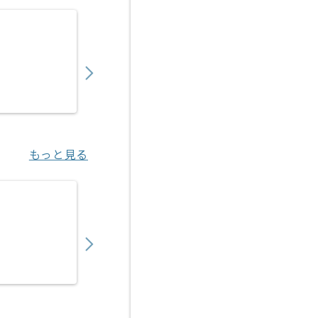
【セキュリティ】金融業界向けネットワーク
900,000
〜
円／月
業務委託
新小岩（東京都）
もっと見る
【WindowsServer】物流業界向けインフ
750,000
〜
円／月
業務委託
田原町（東京都）