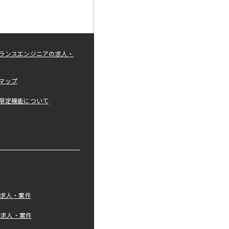
ランスエンジニアの求人・
マップ
限定機能について
の求人・案件
tの求人・案件