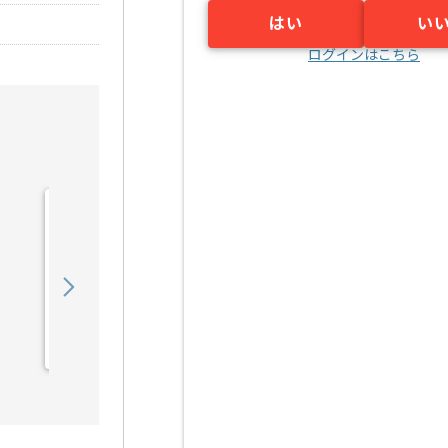
はい
い
ログインはこちら
【セキュリティ】金融業界
向けネットワークサーバセ
キュリティガ...の求人・案
900,000
〜
円／月
件
業務委託
新小岩（東京都）