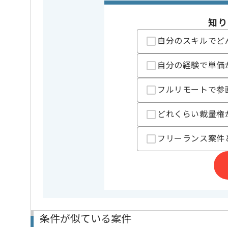
仮想基盤全体の最適化を目的として、仮想環境の
追加構築および移行に携わっていただきます。
知り
VMware5.5以上の運用/構築経験がある方にマッチし
自分のスキルでど
自分の経験で単価
フルリモートで参
どれくらい裁量権
フリーランス案件
条件が似ている案件