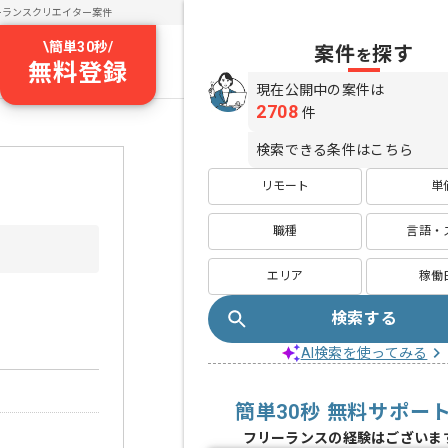
ーランスクリエイター案件
\
簡単30秒
/
案件
探す
を
無料登録
現在公開中の案件は
2708
件
検索できる条件はこちら
リモート
単
職種
言語・
エリア
稼働
検索する
AI検索を使ってみる
簡単30秒 無料サポー
フリーランスの経験はございま