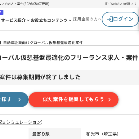
の求人・案件(2026/08/07更新)
IT・Web求人/転職
フリ
！
ログイン
採用企業の方へ
サービス紹介
お役立ちコンテンツ
re】自動車企業向けグローバル仮想基盤最適化案件
グローバル仮想基盤最適化のフリーランス求人・案件
案件は募集期間が終了しました
を探す
似た案件を提案してもらう
収支シミュレーション
）
最寄り駅
和光市（埼玉県）