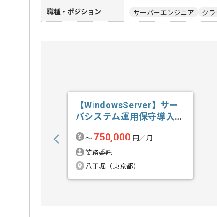
職種・ポジション
サーバーエンジニア
クラ
【WindowsServer】サー
バシステム運用保守導入技
術...の求人・案件
750,000
〜
円／月
業務委託
八丁堀（東京都）