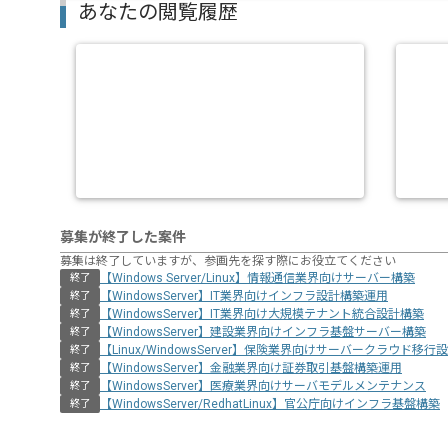
あなたの閲覧履歴
募集が終了した案件
募集は終了していますが、参画先を探す際にお役立てください
【Windows Server/Linux】情報通信業界向けサーバー構築
終了
【WindowsServer】IT業界向けインフラ設計構築運用
終了
【WindowsServer】IT業界向け大規模テナント統合設計構築
終了
【WindowsServer】建設業界向けインフラ基盤サーバー構築
終了
【Linux/WindowsServer】保険業界向けサーバークラウド移
終了
【WindowsServer】金融業界向け証券取引基盤構築運用
終了
【WindowsServer】医療業界向けサーバモデルメンテナンス
終了
【WindowsServer/RedhatLinux】官公庁向けインフラ基盤構築
終了