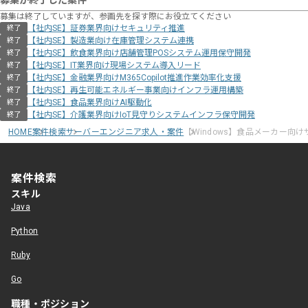
募集が終了した案件
募集は終了していますが、参画先を探す際にお役立てください
【社内SE】証券業界向けセキュリティ推進
終了
【社内SE】製造業向け在庫管理システム連携
終了
【社内SE】飲食業界向け店舗管理POSシステム運用保守開発
終了
【社内SE】IT業界向け現場システム導入リード
終了
【社内SE】金融業界向けM365Copilot推進作業効率化支援
終了
【社内SE】再生可能エネルギー事業向けインフラ運用構築
終了
【社内SE】食品業界向けAI駆動化
終了
【社内SE】介護業界向けIoT見守りシステムインフラ保守開発
終了
HOME
案件検索
サーバーエンジニア求人・案件
【Windows】食品メーカー向
案件検索
スキル
Java
Python
Ruby
Go
職種・ポジション