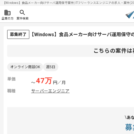
【Windows】食品メーカー向けサーバ運用保守案件| ITフリーランスエンジニアの求人・案件(2026
企業の方
案件検索
【Windows】食品メーカー向けサーバ運用保
募集終了
こちらの案件は
オンライン商談OK
週5日
単価
47
万
〜
円／月
職種
サーバーエンジニア
あ
募