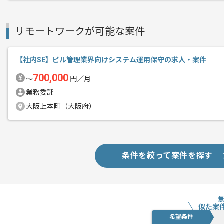
リモートワークが可能な案件
【社内SE】ビル管理業界向けシステム運用保守の求人・案件
700,000
〜
円／月
業務委託
大阪上本町（大阪府）
条件を絞って案件を探す
似た案
希望条件