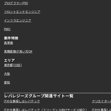
プログラマー(PG)
フロントエンドエンジニア
インフラエンジニア
PMO
案件特徴
高単価
実務経験が浅い方OK
エリア
東京都(23区)
大阪
愛知
レバレジーズグループ関連サイト一覧
ITの仕事探しはレバテック
クリエイター
ITの仕事探しはレバテック（フリーランス向けサービス紹介）
ITの仕事探