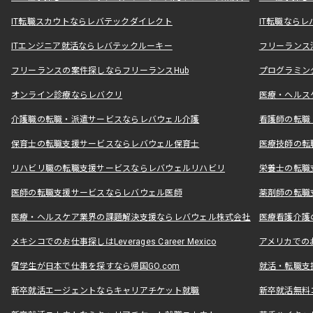
IT転職スカウトならレバテックダイレクト
IT転職なら
ITエンジニア就活ならレバテックルーキー
フリーランス
フリーランスの案件探しならフリーランスHub
プログラミン
オンライン診療ならレバクリ
医療・ヘルス
介護職の転職・派遣サービスならレバウェル介護
看護師の転職
保育士の転職支援サービスならレバウェル保育士
医療技師の転
リハビリ職の転職支援サービスならレバウェルリハビリ
栄養士の転職
医師の転職支援サービスならレバウェル医師
薬剤師の転職
医療・ヘルスケア業界の課題解決支援ならレバウェル株式会社
医療看護介護の
メキシコでのお仕事探しはLeverages Career Mexico
アメリカでのお仕事
留学生が日本で仕事を探すなら帰国GO.com
就活・転職支
新卒就活エージェントならキャリアチケット就職
新卒就活無料