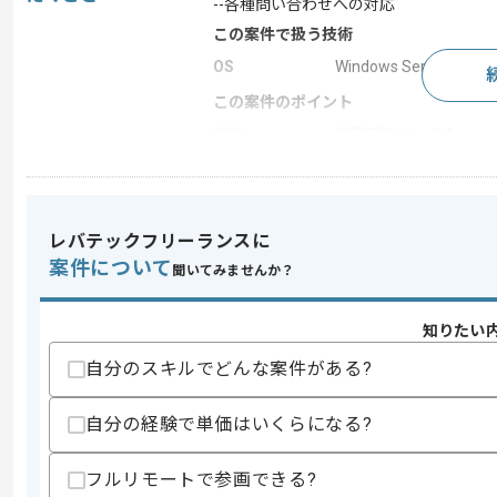
--各種問い合わせへの対応
この案件で扱う技術
OS
Windows Server
この案件のポイント
特徴
長期プロジェクト
求めるスキル
レバテックフリーランスに
スキル
・Windowsサーバ運用保守経験
案件について
・クラウド型のメールセキュリティの知
聞いてみませんか？
歓迎スキル
知りたい
・IPSの運用保守経験
・クラウド型のメールセキュリティ知見
自分のスキルでどんな案件がある?
・ESMSの使用経験
自分の経験で単価はいくらになる?
スキルに不安がある方へ
上記に似た経験やスキルをお持ちであれば申
フルリモートで参画できる?