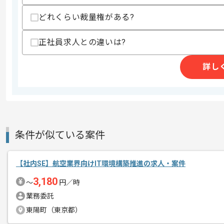
どれくらい裁量権がある?
精算条件
有
精算・お支払い
精算基準時間
140時間〜200時間
正社員求人との違いは?
支払いサイト
15日
詳し
商談回数
1回
その他募集要項
募集人数
1人
作業開始日
2020/06/01
条件が似ている案件
【社内SE】航空業界向けIT環境構築推進の求人・案件
レバテック実績ありの企業です。
エージェントからのコ
3,180
〜
円／時
メント
サーバ運用のご経験がある方にマッチい
業務委託
東陽町（東京都）