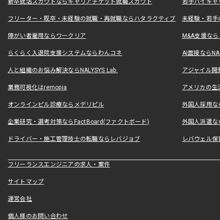
新卒就活スカウトならキャリアチケット就職スカウト
若手ハイキャ
フリーター・既卒・未経験の就職・再就職ならハタラクティブ
未経験・若手
障がい者雇用ならワークリア
M&A支援な
らくらく入退院支援システムならわんコネ
AI面接ならNAL
人と組織のお悩み解決ならNALYSYS Lab.
アジャイル開発なら
業務可視化はremopia
アメリカの生活
オンラインピル診療ならメデリピル
外国人採用ならLe
企業研究・選考対策ならFactBoard(ファクトボード)
外国人派遣なら
ドライバー・施工管理技士の転職ならレバジョブ
レバウェル保
フリーランスエンジニアの求人・案件
サイトマップ
運営会社
個人様のお問い合わせ