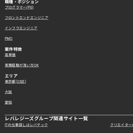
職種・ポジション
プログラマー(PG)
フロントエンドエンジニア
インフラエンジニア
PMO
案件特徴
高単価
実務経験が浅い方OK
エリア
東京都(23区)
大阪
愛知
レバレジーズグループ関連サイト一覧
ITの仕事探しはレバテック
クリエイター