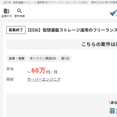
【ESXi】仮想基盤ストレージ運用案件| ITフリーランスエンジニアの求人・案件(2026/08/07更新
企業の方
案件検索
【ESXi】仮想基盤ストレージ運用のフリーラン
募集終了
こちらの案件は
副業・複業
オンライン商談OK
週1日
単価
60
万
〜
円／月
職種
サーバーエンジニア
あ
募