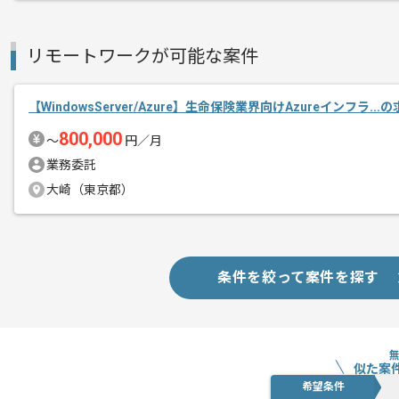
リモートワークが可能な案件
【WindowsServer/Azure】生命保険業界向けAzureインフラ..
800,000
〜
円／月
業務委託
大崎（東京都）
条件を絞って案件を探す
似た案
希望条件