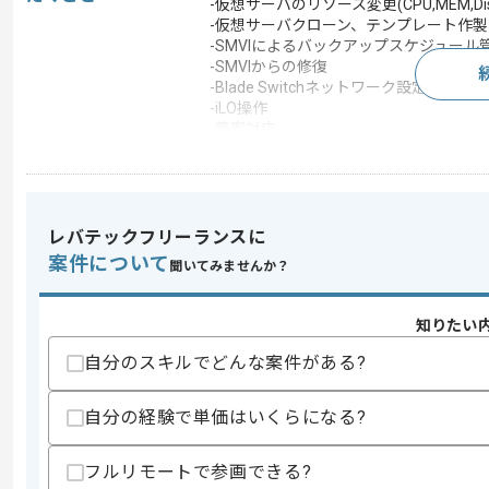
-仮想サーバのリソース変更(CPU,MEM,Di
-仮想サーバクローン、テンプレート作
-SMVIによるバックアップスケジュール
-SMVIからの修復
-Blade Switchネットワーク設定
-iLO操作
-障害対応
-作業手順書の改正
-ユーザーからの問い合わせ対応 等
この案件で扱う技術
OS
Windows Server
レバテックフリーランスに
案件について
開発ツール
NetAPP , ESXi
聞いてみませんか？
この案件のポイント
知りたい
特徴
長期プロジェクト
自分のスキルでどんな案件がある?
求めるスキル
自分の経験で単価はいくらになる?
スキル
・VMware ESXi5.5運用経験
・Windows、RHELの知見
フルリモートで参画できる?
・VMware、PowerCLIによるコマンド