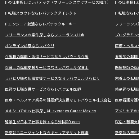
ITの仕事探しはレバテック（フリーランス向けサービス紹介）
ITの仕事探
IT転職スカウトならレバテックダイレクト
IT転職なら
ITエンジニア就活ならレバテックルーキー
フリーランス
フリーランスの案件探しならフリーランスHub
プログラミン
オンライン診療ならレバクリ
医療・ヘルス
介護職の転職・派遣サービスならレバウェル介護
看護師の転職
保育士の転職支援サービスならレバウェル保育士
医療技師の転
リハビリ職の転職支援サービスならレバウェルリハビリ
栄養士の転職
医師の転職支援サービスならレバウェル医師
薬剤師の転職
医療・ヘルスケア業界の課題解決支援ならレバウェル株式会社
医療看護介護の
メキシコでのお仕事探しはLeverages Career Mexico
アメリカでのお仕事
留学生が日本で仕事を探すなら帰国GO.com
就活・転職支
新卒就活エージェントならキャリアチケット就職
新卒就活無料