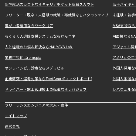
新卒就活スカウトならキャリアチケット就職スカウト
若手ハイキャ
フリーター・既卒・未経験の就職・再就職ならハタラクティブ
未経験・若手
障がい者雇用ならワークリア
M&A支援な
らくらく入退院支援システムならわんコネ
AI面接ならNAL
人と組織のお悩み解決ならNALYSYS Lab.
アジャイル開発なら
業務可視化はremopia
アメリカの生活
オンラインピル診療ならメデリピル
外国人採用ならLe
企業研究・選考対策ならFactBoard(ファクトボード)
外国人派遣なら
ドライバー・施工管理技士の転職ならレバジョブ
レバウェル保
フリーランスエンジニアの求人・案件
サイトマップ
運営会社