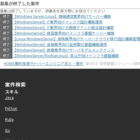
募集が終了した案件
募集は終了していますが、参画先を探す際にお役立てください
【Windows Server/Linux】情報通信業界向けサーバー構築
終了
【WindowsServer】IT業界向けインフラ設計構築運用
終了
【WindowsServer】IT業界向け大規模テナント統合設計構築
終了
【WindowsServer】建設業界向けインフラ基盤サーバー構築
終了
【Linux/WindowsServer】保険業界向けサーバークラウド移行設計構築管理
終了
【WindowsServer】金融業界向け証券取引基盤構築運用
終了
【WindowsServer】医療業界向けサーバモデルメンテナンス
終了
【WindowsServer/RedhatLinux】官公庁向けインフラ基盤構築
終了
HOME
案件検索
サーバーエンジニア求人・案件
【ESXi】仮想基盤ストレージ運
案件検索
スキル
Java
Python
Ruby
Go