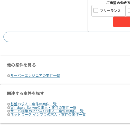
ご希望の働き
フリーランス
他の案件を見る
サーバーエンジニアの案件一覧
関連する案件を探す
基盤の求人・案件の案件一覧
Windows Serverの求人・案件の案件一覧
サーバ構築 Windowsの求人・案件の案件一覧
ネットワーク インフラの求人・案件の案件一覧