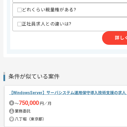
・ONTAPの知見
どれくらい裁量権がある?
歓迎スキル
・NSXの運用経験
正社員求人との違いは?
・NetApp cDOTの運用経験
詳し
スキルに不安がある方へ
上記に似た経験やスキルをお持ちであれば申
商談回数
1回
その他募集要項
条件が似ている案件
募集人数
4人
作業開始日
2020/05/01
【WindowsServer】サーバシステム運用保守導入技術支援の求
750,000
〜
円／月
レバテック実績ありの企業です。
業務委託
エージェントからのコ
八丁堀（東京都）
メント
ESXiの運用経験がある方にマッチします