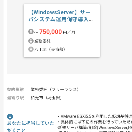
【WindowsServer】サー
バシステム運用保守導入技
術...の求人・案件
750,000
〜
円／月
業務委託
八丁堀（東京都）
契約形態
業務委託（フリーランス）
最寄り駅
和光市（埼玉県）
・VMware ESXi5.5を利用した仮想
・具体的には下記の作業を行っていただ
あなたに担当していた
-新規サーバ構築/削除(WindowsServer,RH
だくこと