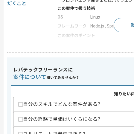
フロントエンド開発またはバックエン
だくこと
この案件で扱う技術
OS
Linux
フレームワーク
Node.js , Spring Boot
この案件のポイント
業務内容
システム開発
特徴
長期プロジェクト
レバテックフリーランスに
案件について
求めるスキル
聞いてみませんか？
スキル
・Webアプリケーションの開発経験
・Java開発3年以上
知りたい
・DBMS開発3年以上
・Linux開発3年以上
自分のスキルでどんな案件がある?
・HTML、CSS、JavaScriptの基本的知
歓迎スキル
自分の経験で単価はいくらになる?
・React.js経験
・Node.js経験