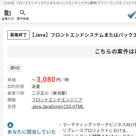
【Java】フロントエンドシステムまたはバックエンドシステム開発| ITフリーランスエンジニアの求人
企業の方
案件検索
【Java】フロントエンドシステムまたはバッ
募集終了
こちらの案件は
週5日
3,080
単価
〜
円／時
契約形態
派遣
最寄り駅
二子玉川（東京都）
職種
フロントエンドエンジニア
言語
Java
,
JavaScript
,
CSS
,
HTML
・マーケティングリサーチビジネス向け
リプレースプロジェクトにおける、
あなたに担当していた