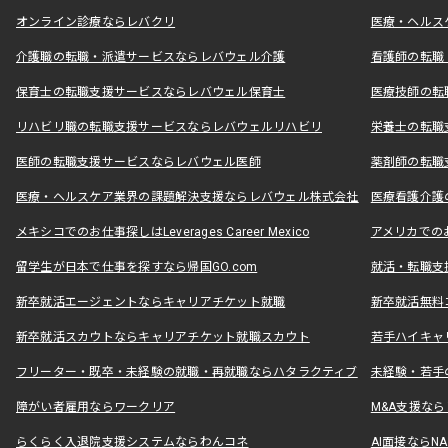
オンライン診療ならレバクリ
医療・ヘルス
介護職の転職・派遣サービスならレバウェル介護
看護師の転職
保育士の転職支援サービスならレバウェル保育士
医療技師の転
リハビリ職の転職支援サービスならレバウェルリハビリ
栄養士の転職
医師の転職支援サービスならレバウェル医師
薬剤師の転職
医療・ヘルスケア業界の課題解決支援ならレバウェル株式会社
医療看護介護の
メキシコでのお仕事探しはLeverages Career Mexico
アメリカでのお仕事
留学生が日本で仕事を探すなら帰国GO.com
就活・転職支
新卒就活エージェントならキャリアチケット就職
新卒就活無料
新卒就活スカウトならキャリアチケット就職スカウト
若手ハイキャ
フリーター・既卒・未経験の就職・再就職ならハタラクティブ
未経験・若手
障がい者雇用ならワークリア
M&A支援な
らくらく入退院支援システムならわんコネ
AI面接ならNAL