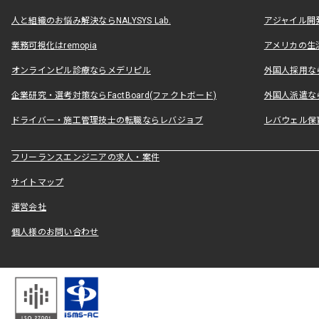
人と組織のお悩み解決ならNALYSYS Lab.
アジャイル開発なら
業務可視化はremopia
アメリカの生活
オンラインピル診療ならメデリピル
外国人採用ならLe
企業研究・選考対策ならFactBoard(ファクトボード)
外国人派遣なら
ドライバー・施工管理技士の転職ならレバジョブ
レバウェル保
フリーランスエンジニアの求人・案件
サイトマップ
運営会社
個人様のお問い合わせ