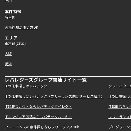
PMO
案件特徴
高単価
実務経験が浅い方OK
エリア
東京都(23区)
大阪
愛知
レバレジーズグループ関連サイト一覧
ITの仕事探しはレバテック
クリエイター
ITの仕事探しはレバテック（フリーランス向けサービス紹介）
ITの仕事探
IT転職スカウトならレバテックダイレクト
IT転職なら
ITエンジニア就活ならレバテックルーキー
フリーランス
フリーランスの案件探しならフリーランスHub
プログラミン