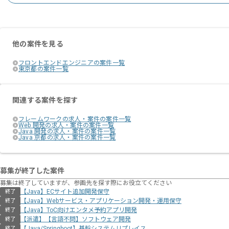
他の案件を見る
フロントエンドエンジニアの案件一覧
東京都の案件一覧
関連する案件を探す
フレームワークの求人・案件の案件一覧
Web 開発の求人・案件の案件一覧
Java 開発の求人・案件の案件一覧
Java 京都の求人・案件の案件一覧
募集が終了した案件
募集は終了していますが、参画先を探す際にお役立てください
【Java】ECサイト追加開発保守
終了
【Java】Webサービス・アプリケーション開発・運用保守
終了
【Java】ToC向けエンタメ予約アプリ開発
終了
【派遣】【言語不問】ソフトウェア開発
終了
【Java/Springboot】基幹システムリプレイス
終了