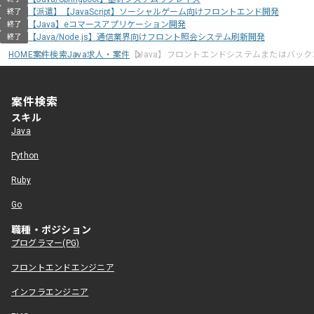
【派遣】【JavaScript】ソーシャルゲーム向けフロントエンド開発
終了
【Java】eコマースアプリケーション開発
終了
【Java/Node.js】通信業界向けフロント照会システム刷新開発
終了
HOME
案件検索
Java求人・案件
【Java】フロントエンドシステムまたはバッ
案件検索
スキル
Java
Python
Ruby
Go
職種・ポジション
プログラマー(PG)
フロントエンドエンジニア
インフラエンジニア