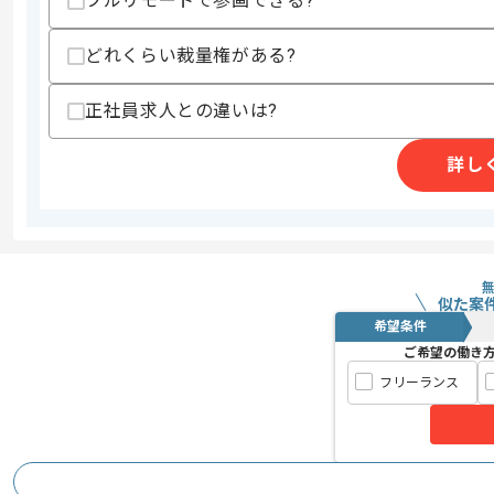
フルリモートで参画できる?
・SpringBoot経験
スキルに不安がある方へ
どれくらい裁量権がある?
上記に似た経験やスキルをお持ちであれば申
正社員求人との違いは?
詳し
社内の英語化が進んでおり、若干英語を
エージェントからのコ
日々の業務に関しては、日本語で行われ
メント
レバテック正社員含め実績多数です。
基本的には長期で参画できる方を求めて
似た案
希望条件
ご希望の働き
食堂が自由に使用でき、3食無料です。
フリーランス
オフィスも綺麗でお薦めの環境です。