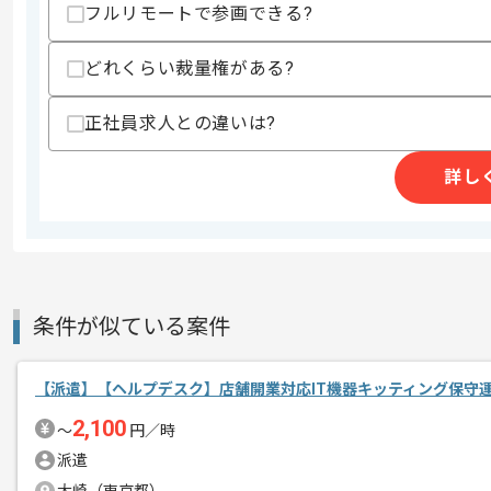
歓迎スキル
フルリモートで参画できる?
・グラフィック系ソフトについてのヘル
・Mac環境でのヘルプデスク経験
どれくらい裁量権がある?
・総務部門若しくはIT部門にて管理系業
スキルに不安がある方へ
正社員求人との違いは?
上記に似た経験やスキルをお持ちであれば申
詳し
世界中で遊ばれている黄色いモンスター
エージェントからのコ
IP自体もアニメや映画、カード、各種
メント
条件が似ている案件
誰しもが一度は遊んだことのあるくらい
【派遣】【ヘルプデスク】店舗開業対応IT機器キッティング保守
既存のヒットに甘んじることなく、新た
2,100
業界で成長したい方や発信していきたい
〜
円／時
派遣