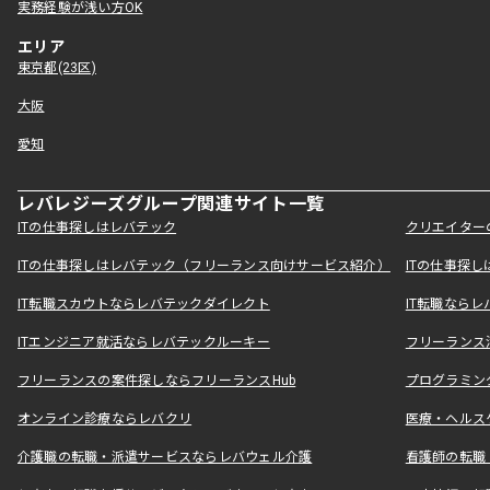
実務経験が浅い方OK
エリア
東京都(23区)
大阪
愛知
レバレジーズグループ関連サイト一覧
ITの仕事探しはレバテック
クリエイター
ITの仕事探しはレバテック（フリーランス向けサービス紹介）
ITの仕事探
IT転職スカウトならレバテックダイレクト
IT転職なら
ITエンジニア就活ならレバテックルーキー
フリーランス
フリーランスの案件探しならフリーランスHub
プログラミン
オンライン診療ならレバクリ
医療・ヘルス
介護職の転職・派遣サービスならレバウェル介護
看護師の転職