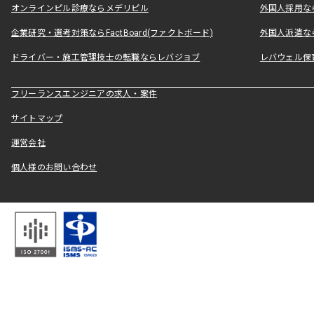
オンラインピル診療ならメデリピル
外国人採用ならLe
企業研究・選考対策ならFactBoard(ファクトボード)
外国人派遣なら
ドライバー・施工管理技士の転職ならレバジョブ
レバウェル保
フリーランスエンジニアの求人・案件
サイトマップ
運営会社
個人様のお問い合わせ