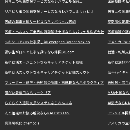
保育士の転職支援サービスならレバウェル保育士
医療技師の転
リハビリ職の転職支援サービスならレバウェルリハビリ
栄養士の転職
医師の転職支援サービスならレバウェル医師
薬剤師の転職
医療・ヘルスケア業界の課題解決支援ならレバウェル株式会社
医療看護介護の
メキシコでのお仕事探しはLeverages Career Mexico
アメリカでのお仕事
留学生が日本で仕事を探すなら帰国GO.com
就活・転職支
新卒就活エージェントならキャリアチケット就職
新卒就活無料
新卒就活スカウトならキャリアチケット就職スカウト
若手ハイキャ
フリーター・既卒・未経験の就職・再就職ならハタラクティブ
未経験・若手
障がい者雇用ならワークリア
M&A支援な
らくらく入退院支援システムならわんコネ
AI面接ならNAL
人と組織のお悩み解決ならNALYSYS Lab.
アジャイル開発なら
業務可視化はremopia
アメリカの生活