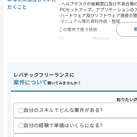
- ヘルプデスクの依頼窓口及び不具合等
だくこと
-PCセットアップ、アプリケーションの
-ハードウェア及びソフトウェア資産の
-マニュアル等の資料作成・整理
この案件で扱う技術
OS
Windows
クラウド
AWS
開発ツール
Chef , Jenkins , Ansible
この案件のポイント
レバテックフリーランスに
業界
コンシューマーゲーム
案件について
聞いてみませんか？
特徴
参画実績あり
知りたい
求めるスキル
自分のスキルでどんな案件がある?
スキル
・Windows環境でのヘルプデスク経験
・Officeソフトを使用し、マニュアル
自分の経験で単価はいくらになる?
・アプリケーションのアカウント発行や