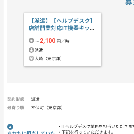
募
【派遣】【ヘルプデスク】
店舗開業対応IT機器キッテ
ィング保守...の求人・案件
2,100
〜
円／時
派遣
大崎（東京都）
契約形態
派遣
最寄り駅
神保町（東京都）
・ITヘルプデスク業務を担当いただきま
・下記を行っていただきます。
あなたに担当していた