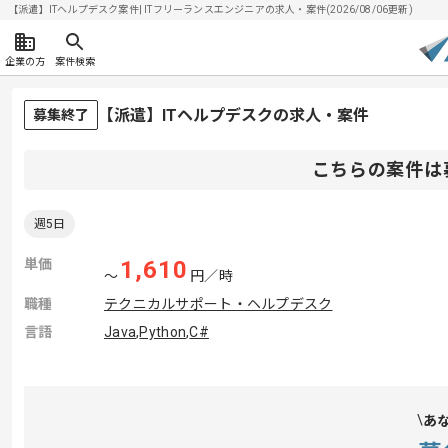
【派遣】ITヘルプデスク案件| ITフリーランスエンジニアの求人・案件(2026/08/06更新)
企業の方
案件検索
【派遣】ITヘルプデスクの求人・案件
募集終了
こちらの案件は
週5日
単価
1,610
〜
円／時
職種
テクニカルサポート・ヘルプデスク
言語
Java
,
Python
,
C#
あ