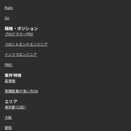
Ruby
Go
職種・ポジション
プログラマー(PG)
フロントエンドエンジニア
インフラエンジニア
PMO
案件特徴
高単価
実務経験が浅い方OK
エリア
東京都(23区)
大阪
愛知