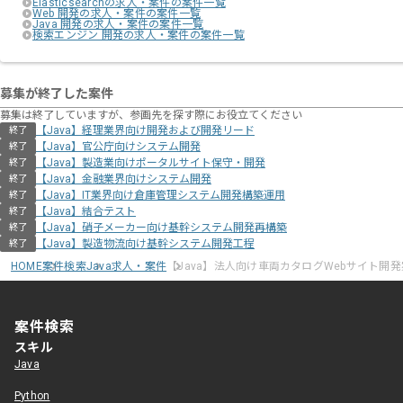
Elasticsearchの求人・案件の案件一覧
Web 開発の求人・案件の案件一覧
Java 開発の求人・案件の案件一覧
検索エンジン 開発の求人・案件の案件一覧
募集が終了した案件
募集は終了していますが、参画先を探す際にお役立てください
【Java】経理業界向け開発および開発リード
終了
【Java】官公庁向けシステム開発
終了
【Java】製造業向けポータルサイト保守・開発
終了
【Java】金融業界向けシステム開発
終了
【Java】IT業界向け倉庫管理システム開発構築運用
終了
【Java】結合テスト
終了
【Java】硝子メーカー向け基幹システム開発再構築
終了
【Java】製造物流向け基幹システム開発工程
終了
HOME
案件検索
Java求人・案件
【Java】法人向け車両カタログWebサイト開
案件検索
スキル
Java
Python