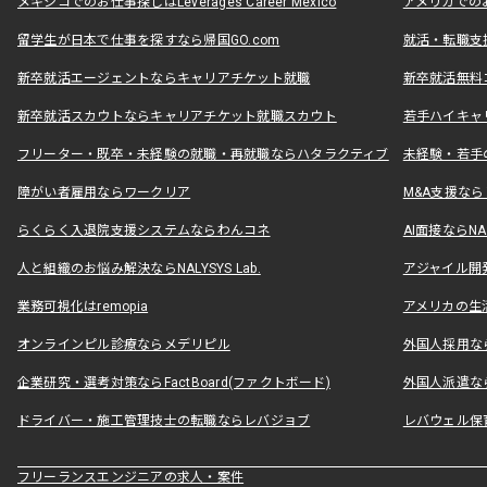
メキシコでのお仕事探しはLeverages Career Mexico
アメリカでのお仕事
留学生が日本で仕事を探すなら帰国GO.com
就活・転職支
新卒就活エージェントならキャリアチケット就職
新卒就活無料
新卒就活スカウトならキャリアチケット就職スカウト
若手ハイキャ
フリーター・既卒・未経験の就職・再就職ならハタラクティブ
未経験・若手
障がい者雇用ならワークリア
M&A支援な
らくらく入退院支援システムならわんコネ
AI面接ならNAL
人と組織のお悩み解決ならNALYSYS Lab.
アジャイル開発なら
業務可視化はremopia
アメリカの生活
オンラインピル診療ならメデリピル
外国人採用ならLe
企業研究・選考対策ならFactBoard(ファクトボード)
外国人派遣なら
ドライバー・施工管理技士の転職ならレバジョブ
レバウェル保
フリーランスエンジニアの求人・案件