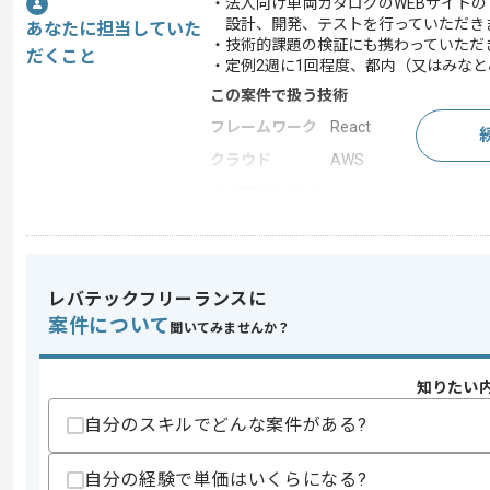
・法人向け車両カタログのWEBサイト
設計、開発、テストを行っていただき
あなたに担当していた
・技術的課題の検証にも携わっていただ
だくこと
・定例2週に1回程度、都内（又はみな
この案件で扱う技術
フレームワーク
React
クラウド
AWS
この案件のポイント
業務内容
サーバーサイド開発
担当領域/システ
Webサイト
ム
レバテックフリーランスに
特徴
20代活躍中 , 30代活
案件について
聞いてみませんか？
知りたい
求めるスキル
スキル
・Webアプリケーションの開発経験（設
自分のスキルでどんな案件がある?
・Java を用いた開発経験2年以上
・Javaアプリケーションフレームワーク
自分の経験で単価はいくらになる?
・AWS利用経験