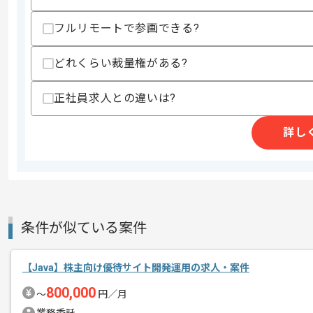
・未経験言語を調査し使用した経験
フルリモートで参画できる?
歓迎スキル
・要件定義の経験
どれくらい裁量権がある?
・AWSを利用したアプリケーション開発 
・インフラ環境構築経験
・WebAPIの設計経験
正社員求人との違いは?
・Elasticsearch など全文検索エンジ
・React などのコンポーネント指向フ
・TypeScript での開発経験
詳し
・アジャイル・スクラムでの開発の経験
スキルに不安がある方へ
上記に似た経験やスキルをお持ちであれば申
条件が似ている案件
精算条件
有
精算・お支払い
【Java】株主向け優待サイト開発運用の求人・案件
精算基準時間
140時間〜180時間
支払いサイト
15日
800,000
〜
円／月