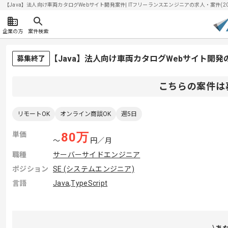
【Java】法人向け車両カタログWebサイト開発案件| ITフリーランスエンジニアの求人・案件(2026
企業の方
案件検索
【Java】法人向け車両カタログWebサイト開
募集終了
こちらの案件は
リモートOK
オンライン商談OK
週5日
単価
80
万
〜
円／月
職種
サーバーサイドエンジニア
ポジション
SE (システムエンジニア)
言語
Java
,
TypeScript