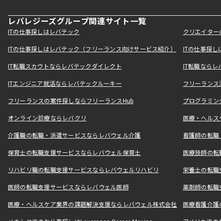
レバレジーズグループ関連サイト一覧
ITの仕事探しはレバテック
クリエイター
ITの仕事探しはレバテック（フリーランス向けサービス紹介）
ITの仕事探
IT転職スカウトならレバテックダイレクト
IT転職なら
ITエンジニア就活ならレバテックルーキー
フリーランス
フリーランスの案件探しならフリーランスHub
プログラミン
オンライン診療ならレバクリ
医療・ヘルス
介護職の転職・派遣サービスならレバウェル介護
看護師の転職
保育士の転職支援サービスならレバウェル保育士
医療技師の転
リハビリ職の転職支援サービスならレバウェルリハビリ
栄養士の転職
医師の転職支援サービスならレバウェル医師
薬剤師の転職
医療・ヘルスケア業界の課題解決支援ならレバウェル株式会社
医療看護介護の