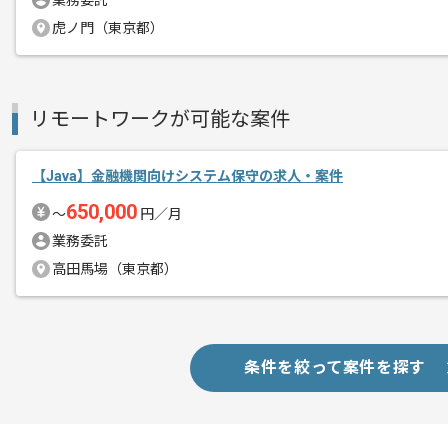
業務委託
虎ノ門（東京都）
商談回数
1回
その他募集要項
募集人数
1人
作業開始日
2021/01/01
リモートワークが可能な案件
【Java】金融機関向けシステム保守の求人・案件
レバテックでの実績が多数ある企業の案
650,000
エージェントからのコ
〜
円／月
並行して複数案件保有しております。
メント
業務委託
高田馬場（東京都）
サーバーレスアーキテクチャ、GraalV
積極的に活用する予定となっております
新しい技術に興味がある方にお勧めの案
条件を絞って案件を探す
現状はリモートワークで作業しておりま
オンラインコミュニケーションでの開発