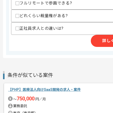
フルリモートで参画できる?
・バージョン管理ツールを用いた開発の
歓迎スキル
どれくらい裁量権がある?
・ミドルウェアの構築やチューニングの
・大規模なインフラ構築や運用の実務経
・AWSを用いた開発の実務経験
正社員求人との違いは?
・UNIX系OSやRDBMSの知見
・Githubを用いた開発の実務経験 (commit
詳し
・C++を用いた開発経験
・Java(Android)を用いた開発の実務経
・Objective-CやSwiftを用いた開発の
スキルに不安がある方へ
上記に似た経験やスキルをお持ちであれば申
条件が似ている案件
精算条件
有
【PHP】医療法人向けSaaS開発の求人・案件
精算・お支払い
精算基準時間
140時間〜180時間
750,000
〜
円／月
支払いサイト
15日
業務委託