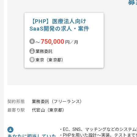
募
【PHP】医療法人向け
SaaS開発の求人・案件
750,000
〜
円／月
業務委託
東京（東京都）
契約形態
業務委託（フリーランス）
最寄り駅
代官山（東京都）
・EC、SNS、マッチングなどのシステ
・PHPを用いた設計～実装、テストま
あなたに担当していた