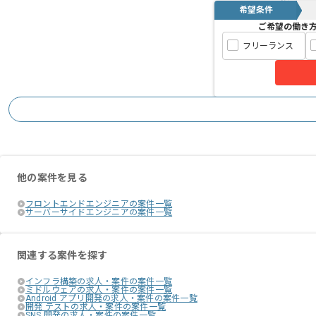
希望条件
幅広く経験しながらスキルアップしたい
ご希望の働き
フリーランス
他の案件を見る
フロントエンドエンジニアの案件一覧
サーバーサイドエンジニアの案件一覧
関連する案件を探す
インフラ構築の求人・案件の案件一覧
ミドルウェアの求人・案件の案件一覧
Android アプリ開発の求人・案件の案件一覧
開発 テストの求人・案件の案件一覧
SNS 開発の求人・案件の案件一覧