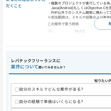
・複数のプロジェクトが進行している為
だくこと
Java(Android)もしくはObjectiv
PHP以外でのシステム開発に携わって
※担当範囲は、スキルや経験および進捗
この案件で扱う技術
DB
MySQL
OS
Android , CentOS
クラウド
AWS
アプリケーショ
Unicorn
ン サーバー
レバテックフリーランスに
Webサーバー
Apache
案件について
聞いてみませんか？
統合開発環境
Eclipse , Xcode , NetBe
開発ツール
GitHub
知りたい
自分のスキルでどんな案件がある?
求めるスキル
自分の経験で単価はいくらになる?
スキル
・PHPを用いた開発の実務経験2年以上
・フレームワークを用いた開発の実務経