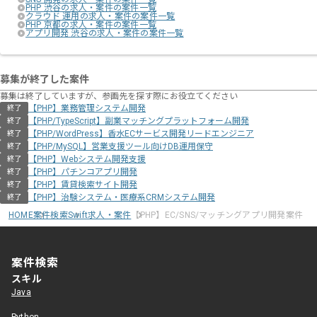
PHP 渋谷の求人・案件の案件一覧
クラウド 運用の求人・案件の案件一覧
PHP 京都の求人・案件の案件一覧
アプリ開発 渋谷の求人・案件の案件一覧
募集が終了した案件
募集は終了していますが、参画先を探す際にお役立てください
【PHP】業務管理システム開発
終了
【PHP/TypeScript】副業マッチングプラットフォーム開発
終了
【PHP/WordPress】香水ECサービス開発リードエンジニア
終了
【PHP/MySQL】営業支援ツール向けDB運用保守
終了
【PHP】Webシステム開発支援
終了
【PHP】パチンコアプリ開発
終了
【PHP】賃貸検索サイト開発
終了
【PHP】治験システム・医療系CRMシステム開発
終了
HOME
案件検索
Swift求人・案件
【PHP】EC/SNS/マッチングアプリ開発案件
案件検索
スキル
Java