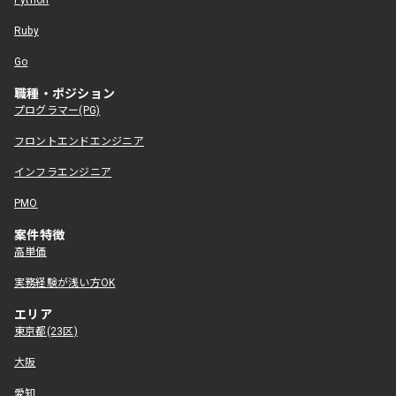
Python
Ruby
Go
職種・ポジション
プログラマー(PG)
フロントエンドエンジニア
インフラエンジニア
PMO
案件特徴
高単価
実務経験が浅い方OK
エリア
東京都(23区)
大阪
愛知