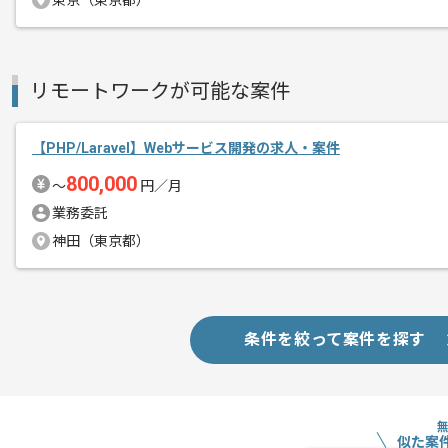
東京（東京都）
商談回数
1回
その他募集要項
募集人数
1人
リモートワークが可能な案件
作業開始日
2015/09/03
【PHP/Laravel】Webサービス開発の求人・案件
800,000
〜
円／月
モバイル向けコンテンツの企画、開発、
エージェントからのコ
業務委託
メント
神田（東京都）
代官山駅から徒歩4分で着くオシャレな
フラットなチームで、社内外メンバーと
条件を絞って案件を探す
サービスのクオリティを意識し、
より良いものを生み出していこうという
メンバーと一緒に考えながら提案もでき
似た案