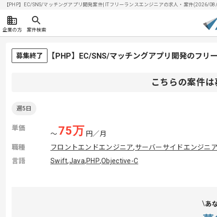
【PHP】EC/SNS/マッチングアプリ開発案件| ITフリーランスエンジニアの求人・案件(2026/08/
企業の方
案件検索
【PHP】EC/SNS/マッチングアプリ開発のフ
募集終了
こちらの案件は
週5日
単価
75
万
〜
円／月
職種
フロントエンドエンジニア
,
サーバーサイドエンジニ
言語
Swift
,
Java
,
PHP
,
Objective-C
あ