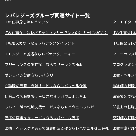
レバレジーズグループ関連サイト一覧
ITの仕事探しはレバテック
クリエイター
ITの仕事探しはレバテック（フリーランス向けサービス紹介）
ITの仕事探
IT転職スカウトならレバテックダイレクト
IT転職なら
ITエンジニア就活ならレバテックルーキー
フリーランス
フリーランスの案件探しならフリーランスHub
プログラミン
オンライン診療ならレバクリ
医療・ヘルス
介護職の転職・派遣サービスならレバウェル介護
看護師の転職
保育士の転職支援サービスならレバウェル保育士
医療技師の転
リハビリ職の転職支援サービスならレバウェルリハビリ
栄養士の転職
医師の転職支援サービスならレバウェル医師
薬剤師の転職
医療・ヘルスケア業界の課題解決支援ならレバウェル株式会社
医療看護介護の