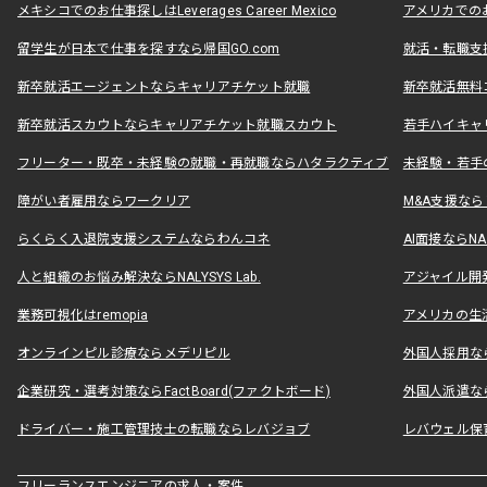
メキシコでのお仕事探しはLeverages Career Mexico
アメリカでのお仕事
留学生が日本で仕事を探すなら帰国GO.com
就活・転職支
新卒就活エージェントならキャリアチケット就職
新卒就活無料
新卒就活スカウトならキャリアチケット就職スカウト
若手ハイキャ
フリーター・既卒・未経験の就職・再就職ならハタラクティブ
未経験・若手
障がい者雇用ならワークリア
M&A支援な
らくらく入退院支援システムならわんコネ
AI面接ならNAL
人と組織のお悩み解決ならNALYSYS Lab.
アジャイル開発なら
業務可視化はremopia
アメリカの生活
オンラインピル診療ならメデリピル
外国人採用ならLe
企業研究・選考対策ならFactBoard(ファクトボード)
外国人派遣なら
ドライバー・施工管理技士の転職ならレバジョブ
レバウェル保
フリーランスエンジニアの求人・案件