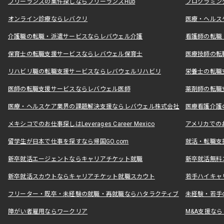
フリーランスの案件探しならフリーランスHub
プログラミン
オンライン診療ならレバクリ
医療・ヘルス
介護職の転職・派遣サービスならレバウェル介護
看護師の転職
保育士の転職支援サービスならレバウェル保育士
医療技師の転
リハビリ職の転職支援サービスならレバウェルリハビリ
栄養士の転職
医師の転職支援サービスならレバウェル医師
薬剤師の転職
医療・ヘルスケア業界の課題解決支援ならレバウェル株式会社
医療看護介護の
メキシコでのお仕事探しはLeverages Career Mexico
アメリカでのお仕事
留学生が日本で仕事を探すなら帰国GO.com
就活・転職支
新卒就活エージェントならキャリアチケット就職
新卒就活無料
新卒就活スカウトならキャリアチケット就職スカウト
若手ハイキャ
フリーター・既卒・未経験の就職・再就職ならハタラクティブ
未経験・若手
障がい者雇用ならワークリア
M&A支援な