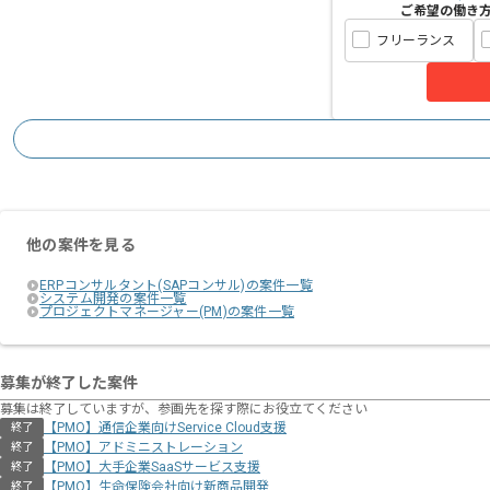
ご希望の働き
フリーランス
他の案件を見る
ERPコンサルタント(SAPコンサル)の案件一覧
システム開発の案件一覧
プロジェクトマネージャー(PM)の案件一覧
募集が終了した案件
募集は終了していますが、参画先を探す際にお役立てください
【PMO】通信企業向けService Cloud支援
終了
【PMO】アドミニストレーション
終了
【PMO】大手企業SaaSサービス支援
終了
【PMO】生命保険会社向け新商品開発
終了