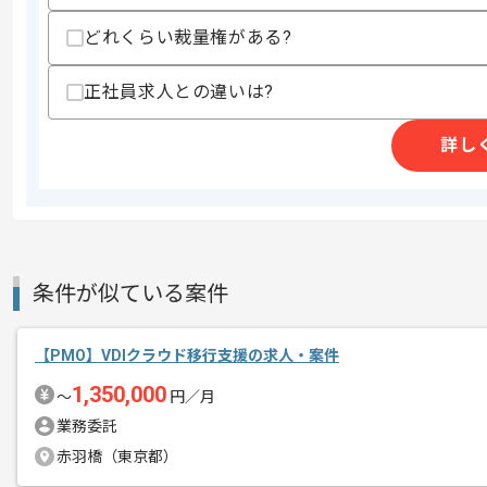
・SAPに関する知見
・GCP環境でのシステム構築経験
どれくらい裁量権がある?
・M&AもしくはPMIに伴うシステム統
スキルに不安がある方へ
正社員求人との違いは?
上記に似た経験やスキルをお持ちであれば申
詳し
商談回数
2回
その他募集要項
募集人数
1人
作業開始日
2026/04/01
条件が似ている案件
【PMO】VDIクラウド移行支援の求人・案件
レバテックでの実績がある企業の案件で
エージェントからのコ
1,350,000
〜
円／月
メント
PMの経験を活かすことができます。
業務委託
複数案件を保有している企業ですので、
赤羽橋（東京都）
ご経験と実績に応じて別案件のご提案も