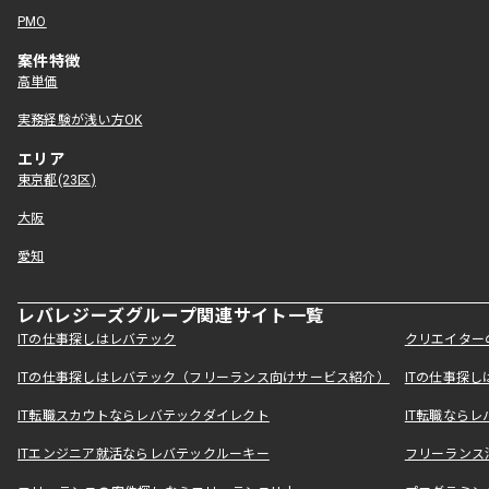
PMO
案件特徴
高単価
実務経験が浅い方OK
エリア
東京都(23区)
大阪
愛知
レバレジーズグループ関連サイト一覧
ITの仕事探しはレバテック
クリエイター
ITの仕事探しはレバテック（フリーランス向けサービス紹介）
ITの仕事探
IT転職スカウトならレバテックダイレクト
IT転職なら
ITエンジニア就活ならレバテックルーキー
フリーランス