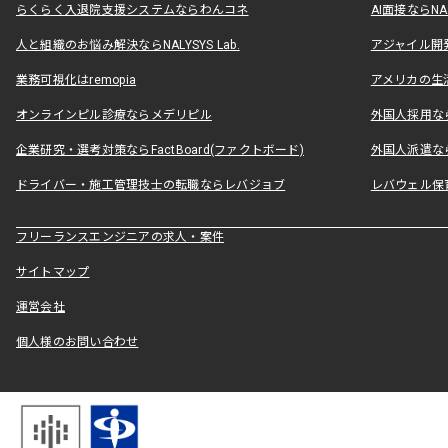
らくらく入退院支援システムならわんコネ
AI面接ならNAL
人と組織のお悩み解決ならNALYSYS Lab.
アジャイル開発なら
業務可視化はremopia
アメリカの生活
オンラインピル診療ならメデリピル
外国人採用ならLe
企業研究・選考対策ならFactBoard(ファクトボード)
外国人派遣なら
ドライバー・施工管理技士の転職ならレバジョブ
レバウェル保
フリーランスエンジニアの求人・案件
サイトマップ
運営会社
個人様のお問い合わせ