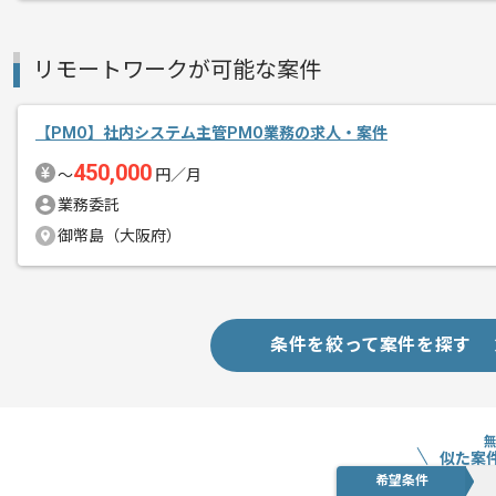
新しいアイディアや技術を積極的に導入
経験豊富なメンバーと成長が出来る環境
リモートワークが可能な案件
スキルアップされたい方、長期的に参画
【PMO】社内システム主管PMO業務の求人・案件
450,000
〜
円／月
業務委託
御幣島（大阪府）
条件を絞って案件を探す
似た案
希望条件