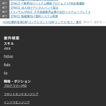
【PMO】IT業界向けシステム開発プロジェクトPM支援構築
終了
【PMO】法人向けデジタルバンク設立
終了
【コンサル/PMO】大手道路業界企業の会計システムリプレイス
終了
【PMO】船舶業向け基幹システム刷新
終了
HOME
案件検索
ERPコンサルタント(SAPコンサル)求人・案件
【PMO】基幹系
案件検索
スキル
Java
Python
Ruby
Go
職種・ポジション
プログラマー(PG)
フロントエンドエンジニア
インフラエンジニア