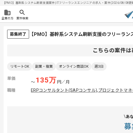
【PMO】基幹系システム刷新支援案件| ITフリーランスエンジニアの求人・案件(2026/08/08更
企業の方
案件検索
【PMO】基幹系システム刷新支援のフリーラン
募集終了
こちらの案件は
リモートOK
副業・複業
オンライン商談OK
週3日
単価
135
万
〜
円／月
職種
ERPコンサルタント(SAPコンサル)
,
プロジェクトマネー
あ
募