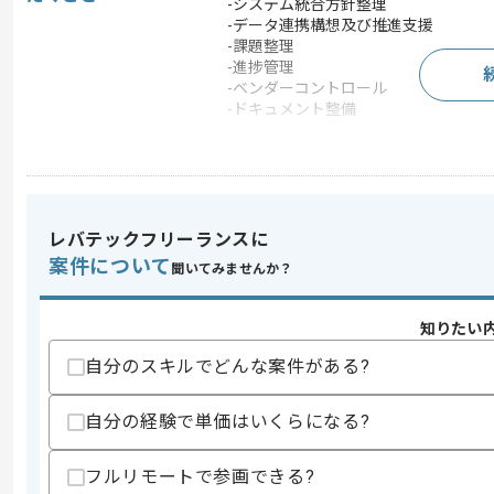
-システム統合方針整理
-データ連携構想及び推進支援
-課題整理
-進捗管理
-ベンダーコントロール
-ドキュメント整備
この案件のポイント
業務内容
システム開発
担当領域/システ
基幹業務システム
ム
レバテックフリーランスに
特徴
長期プロジェクト
案件について
聞いてみませんか？
知りたい
求めるスキル
スキル
自分のスキルでどんな案件がある?
・ETL基盤またはERP導入経験
・刷新プロジェクトにおけるPMO経験
・大規模システム連携及びデータ移行プ
自分の経験で単価はいくらになる?
・資料作成経験
歓迎スキル
フルリモートで参画できる?