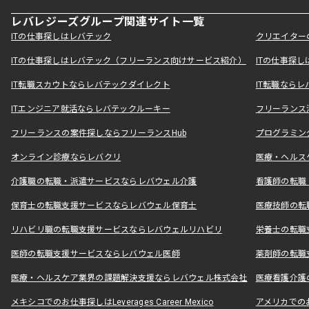
レバレジーズグループ関連サイト一覧
ITの仕事探しはレバテック
クリエイター
ITの仕事探しはレバテック（フリーランス向けサービス紹介）
ITの仕事探
IT転職スカウトならレバテックダイレクト
IT転職なら
ITエンジニア就活ならレバテックルーキー
フリーランス
フリーランスの案件探しならフリーランスHub
プログラミン
オンライン診療ならレバクリ
医療・ヘルス
介護職の転職・派遣サービスならレバウェル介護
看護師の転職
保育士の転職支援サービスならレバウェル保育士
医療技師の転
リハビリ職の転職支援サービスならレバウェルリハビリ
栄養士の転職
医師の転職支援サービスならレバウェル医師
薬剤師の転職
医療・ヘルスケア業界の課題解決支援ならレバウェル株式会社
医療看護介護の
メキシコでのお仕事探しはLeverages Career Mexico
アメリカでのお仕事