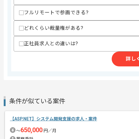
フルリモートで参画できる?
求めるスキル
スキル
・DB（Oracle、MS-SQL）でのストア
どれくらい裁量権がある?
・C#を用いた開発経験
・基幹システムに携わった経験
正社員求人との違いは?
・外部設計の作成経験
歓迎スキル
詳し
・テレフォニーシステムの設計・構築、
スキルに不安がある方へ
上記に似た経験やスキルをお持ちであれば申
条件が似ている案件
精算条件
有
精算・お支払い
精算基準時間
140時間〜180時間
【ASP.NET】システム開発支援の求人・案件
支払いサイト
15日
650,000
〜
円／月