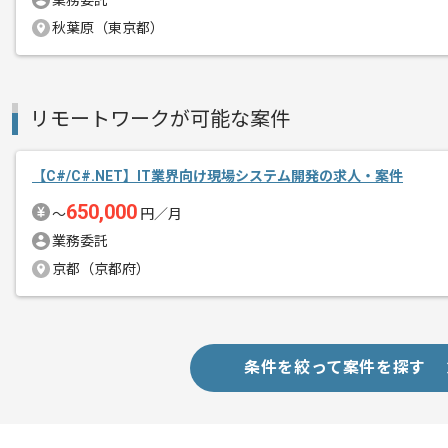
業務委託
秋葉原（東京都）
商談回数
1回
その他募集要項
募集人数
1人
作業開始日
2020/12/01
リモートワークが可能な案件
【C#/C#.NET】IT業界向け現場システム開発の求人・案件
レバテックにて実績多数の企業の案件で
エージェントからのコ
650,000
〜
円／月
某会計パッケージ開発企業での案件とな
メント
業務委託
長期的に参画を継続したい方にはおすす
京都（京都府）
条件を絞って案件を探す