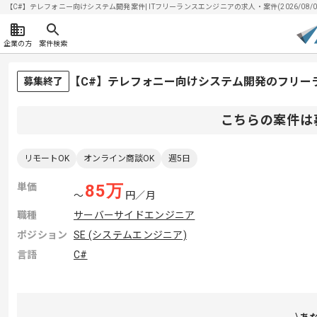
【C#】テレフォニー向けシステム開発案件| ITフリーランスエンジニアの求人・案件(2026/08/0
企業の方
案件検索
【C#】テレフォニー向けシステム開発のフリー
募集終了
こちらの案件は
リモートOK
オンライン商談OK
週5日
単価
85
万
〜
円／月
職種
サーバーサイドエンジニア
ポジション
SE (システムエンジニア)
言語
C#