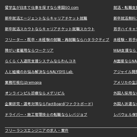
留学生が日本で仕事を探すなら帰国GO.com
就活・転職支
新卒就活エージェントならキャリアチケット就職
新卒就活無料
新卒就活スカウトならキャリアチケット就職スカウト
若手ハイキャ
フリーター・既卒・未経験の就職・再就職ならハタラクティブ
未経験・若手
障がい者雇用ならワークリア
M&A支援な
らくらく入退院支援システムならわんコネ
AI面接ならNAL
人と組織のお悩み解決ならNALYSYS Lab.
アジャイル開発なら
業務可視化はremopia
アメリカの生活
オンラインピル診療ならメデリピル
外国人採用ならLe
企業研究・選考対策ならFactBoard(ファクトボード)
外国人派遣なら
ドライバー・施工管理技士の転職ならレバジョブ
レバウェル保
フリーランスエンジニアの求人・案件