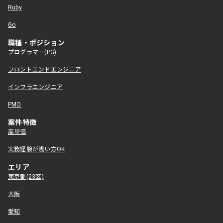
Ruby
Go
職種・ポジション
プログラマー(PG)
フロントエンドエンジニア
インフラエンジニア
PMO
案件特徴
高単価
実務経験が浅い方OK
エリア
東京都(23区)
大阪
愛知