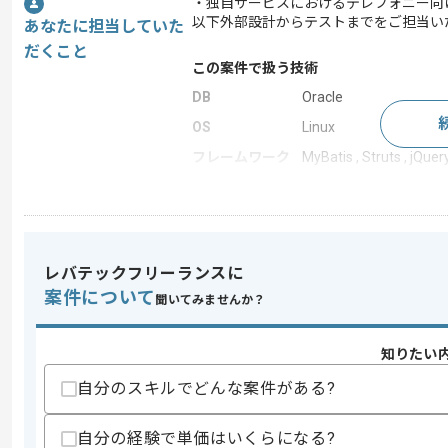
・独自サービスにおけるテレフォニー向
以下外部設計からテストまでをご担当い
あなたに担当していた
だくこと
この案件で扱う技術
DB
Oracle
OS
Linux
フレームワーク
MyBatis , Struts , jQuer
クラウド
AWS
アプリケーショ
Tomcat
ン サーバー
Webサーバー
Apache
レバテックフリーランスに
開発ツール
SSIS
案件について
聞いてみませんか？
この案件のポイント
業務内容
新規開発 , 追加開発 ,
知りたい
担当領域/システ
自分のスキルでどんな案件がある?
人事・給与・労務シス
ム
特徴
参画実績あり , 30代活躍
自分の経験で単価はいくらになる?