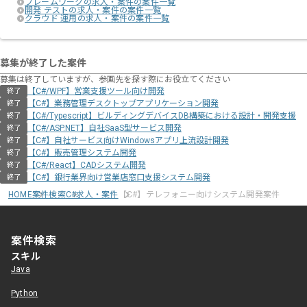
フレームワークの求人・案件の案件一覧
開発 テストの求人・案件の案件一覧
クラウド 運用の求人・案件の案件一覧
募集が終了した案件
募集は終了していますが、参画先を探す際にお役立てください
【C#/WPF】営業支援ツール向け開発
終了
【C#】業務管理デスクトップアプリケーション開発
終了
【C#/Typescript】ビルディングデバイスDB構築における設計・開発支援
終了
【C#/ASP.NET】自社SaaS型サービス開発
終了
【C#】自社サービス向けWindowsアプリ上流設計開発
終了
【C#】販売管理システム開発
終了
【C#/React】CADシステム開発
終了
【C#】銀行業界向け営業店窓口支援システム開発
終了
HOME
案件検索
C#求人・案件
【C#】テレフォニー向けシステム開発案件
案件検索
スキル
Java
Python