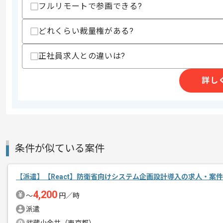
フルリモートで参画できる?
独自に様々なコンテンツをワンプラット
エージェントからのコ
どれくらい裁量権がある?
エンタメ系サービスに興味のある方には
メント
正社員求人との違いは?
詳し
条件が似ている案件
【派遣】【React】防衛省向けシステム企画設計導入の求人・案件
4,200
〜
円／時
派遣