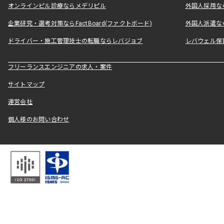
オンラインピル診療ならメデリピル
外国人採用ならLe
企業研究・選考対策ならFactBoard(ファクトボード)
外国人派遣なら
ドライバー・施工管理技士の転職ならレバジョブ
レバウェル保
フリーランスエンジニアの求人・案件
サイトマップ
運営会社
個人様のお問い合わせ