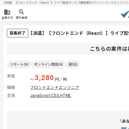
【派遣】【フロントエンド（React）】ライブ配信サービス開発案件| ITフリーランスエンジニアの求人
企業の方
案件検索
【派遣】【フロントエンド（React）】ライブ
募集終了
こちらの案件は
リモートOK
オンライン商談OK
週5日
単価
3,280
〜
円／時
職種
フロントエンドエンジニア
言語
JavaScript
,
CSS
,
HTML
あ