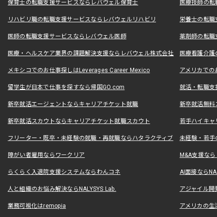
保育士の転職支援サービスならレバウェル保育士
医療技師の転
リハビリ職の転職支援サービスならレバウェルリハビリ
栄養士の転職
医師の転職支援サービスならレバウェル医師
薬剤師の転職
医療・ヘルスケア業界の課題解決支援ならレバウェル株式会社
医療看護介護の
メキシコでのお仕事探しはLeverages Career Mexico
アメリカでのお仕事
留学生が日本で仕事を探すなら帰国GO.com
就活・転職支
新卒就活エージェントならキャリアチケット就職
新卒就活無料
新卒就活スカウトならキャリアチケット就職スカウト
若手ハイキャ
フリーター・既卒・未経験の就職・再就職ならハタラクティブ
未経験・若手
障がい者雇用ならワークリア
M&A支援な
らくらく入退院支援システムならわんコネ
AI面接ならNAL
人と組織のお悩み解決ならNALYSYS Lab.
アジャイル開発なら
業務可視化はremopia
アメリカの生活