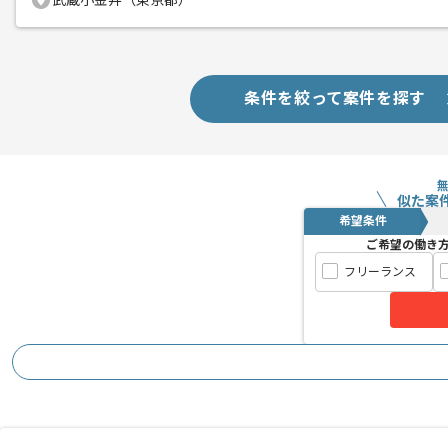
武蔵小金井（東京都）
条件を絞って案件を探す
似た案
希望条件
ご希望の働き
フリーランス