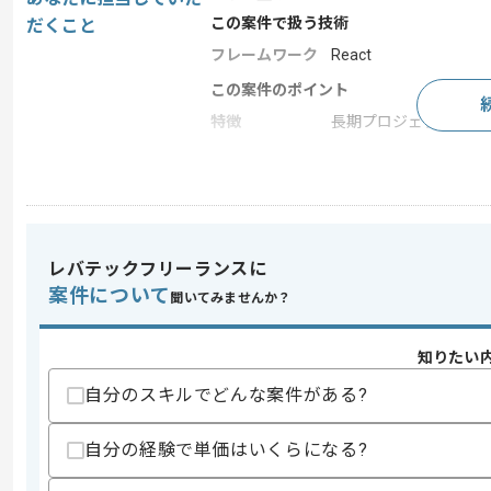
この案件で扱う技術
だくこと
フレームワーク
React
この案件のポイント
特徴
長期プロジェクト , 外
求めるスキル
スキル
・React、もしくはReduxを用いたフ
・複数人での開発経験
レバテックフリーランスに
歓迎スキル
案件について
聞いてみませんか？
・AWSの知見
・ライブ配信の知見（特にWebRTC）
知りたい
・TypeScriptを用いた開発経験
自分のスキルでどんな案件がある?
スキルに不安がある方へ
上記に似た経験やスキルをお持ちであれば申
自分の経験で単価はいくらになる?