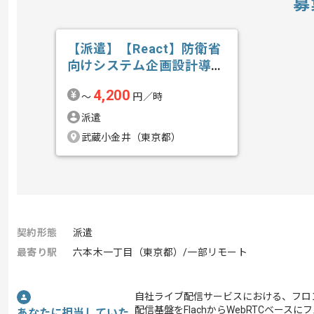
募
【派遣】【React】防衛省
向けシステム企画設計導入
の求人・案件
4,200
〜
円／時
派遣
武蔵小金井（東京都）
契約形態
派遣
最寄り駅
六本木一丁目（東京都）/一部リモート
自社ライブ配信サービスにおける、フロ
配信基盤をFlachからWebRTCベー
あなたに担当していた