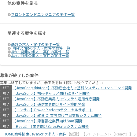
他の案件を見る
フロントエンドエンジニアの案件一覧
関連する案件を探す
基盤の求人・案件の案件一覧
TypeScriptの求人・案件の案件一覧
Java 開発の求人・案件の案件一覧
Java 京都の求人・案件の案件一覧
募集が終了した案件
募集は終了していますが、参画先を探す際にお役立てください
【JavaScript/kintone】不動産会社向け基幹システムフロントエンド開発
終了
【JavaScript】携帯キャリア向けECサイト開発
終了
【JavaScript】不動産業界向けシステム運用保守開発
終了
【JavaScript】通信業界向けサイト機能開発
終了
【コンサル】Power Platformテクニカルサポート
終了
【JavaScript】教育ICT業界向け学習支援システム開発
終了
【JavaScript】障害福祉業界向けSaaS開発
終了
【React】IT業界向けSalesPortalシステム開発
終了
HOME
案件検索
JavaScript求人・案件
【派遣】【フロントエンド（React）】