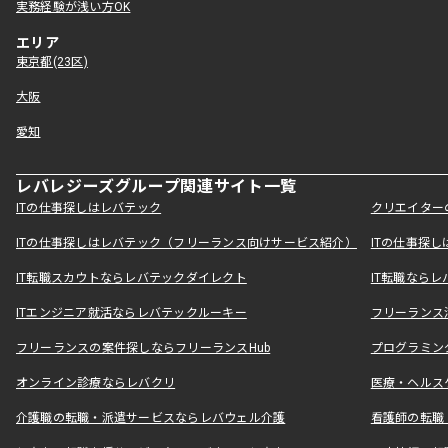
実務経験が浅い方OK
エリア
東京都(23区)
大阪
愛知
レバレジーズグループ関連サイト一覧
ITの仕事探しはレバテック
クリエイター
ITの仕事探しはレバテック（フリーランス向けサービス紹介）
ITの仕事探
IT転職スカウトならレバテックダイレクト
IT転職なら
ITエンジニア就活ならレバテックルーキー
フリーランス
フリーランスの案件探しならフリーランスHub
プログラミン
オンライン診療ならレバクリ
医療・ヘルス
介護職の転職・派遣サービスならレバウェル介護
看護師の転職