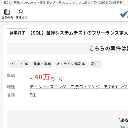
【SQL】基幹システムテスト案件| ITフリーランスエンジニアの求人・案件(2026/08/08更新)
企業の方
案件検索
【SQL】基幹システムテストのフリーランス求
募集終了
こちらの案件は
リモートOK
副業・複業
オンライン商談OK
週1日
単価
40
万
〜
円／月
職種
データベースエンジニア
,
テストエンジニア
,
QAエンジ
言語
SQL
あ