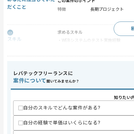
この案件のポイント
だくこと
特徴
長期プロジェクト
求めるスキル
スキル
・WEBシステムのテスト実施経験
・業務基幹システムのテスト経験
・SQLの知見
歓迎スキル
・テスト設計経験
レバテックフリーランスに
案件について
スキルに不安がある方へ
聞いてみませんか？
上記に似た経験やスキルをお持ちであれば申
知りたい
自分のスキルでどんな案件がある?
精算条件
有
精算・お支払い
自分の経験で単価はいくらになる?
精算基準時間
140時間〜200時間
支払いサイト
15日