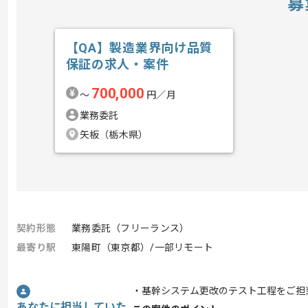
募
【QA】製造業界向け品質
保証の求人・案件
700,000
〜
円／月
業務委託
矢板（栃木県）
契約形態
業務委託（フリーランス）
最寄り駅
東陽町（東京都）/一部リモート
・基幹システム更改のテスト工程をご担
あなたに担当していた