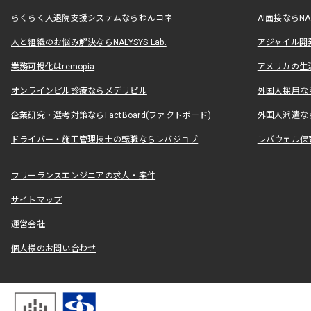
らくらく入退院支援システムならわんコネ
AI面接ならNAL
人と組織のお悩み解決ならNALYSYS Lab.
アジャイル開発なら
業務可視化はremopia
アメリカの生活
オンラインピル診療ならメデリピル
外国人採用ならLe
企業研究・選考対策ならFactBoard(ファクトボード)
外国人派遣なら
ドライバー・施工管理技士の転職ならレバジョブ
レバウェル保
フリーランスエンジニアの求人・案件
サイトマップ
運営会社
個人様のお問い合わせ