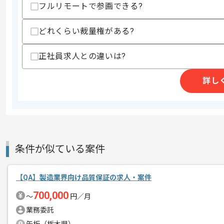
フルリモートで参画できる?
どれくらい裁量権がある?
商談回数
1回
その他募集要項
募集人数
5人
正社員求人との違いは?
作業開始日
2021/04/01
詳し
レバテックにて実績のある企業です。
エージェントからのコ
WEBシステムのテスト実施経験がある
メント
条件が似ている案件
基本出社しての作業をお願いしておりま
【QA】製造業界向け品質保証の求人・案件
700,000
〜
円／月
業務委託