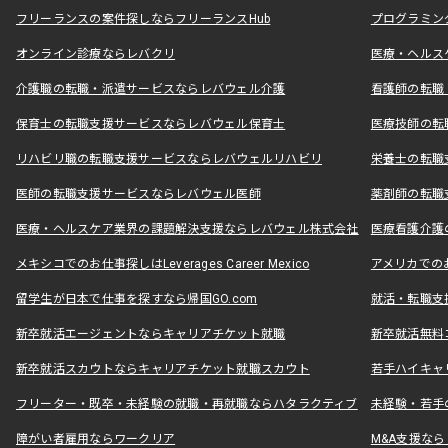
フリーランスの案件探しならフリーランスHub
プログラミン
オンライン診療ならレバクリ
医療・ヘルス
介護職の転職・派遣サービスならレバウェル介護
看護師の転職
保育士の転職支援サービスならレバウェル保育士
医療技師の転
リハビリ職の転職支援サービスならレバウェルリハビリ
栄養士の転職
医師の転職支援サービスならレバウェル医師
薬剤師の転職
医療・ヘルスケア業界の課題解決支援ならレバウェル株式会社
医療看護介護の
メキシコでのお仕事探しはLeverages Career Mexico
アメリカでのお仕事
留学生が日本で仕事を探すなら帰国GO.com
就活・転職支
新卒就活エージェントならキャリアチケット就職
新卒就活無料
新卒就活スカウトならキャリアチケット就職スカウト
若手ハイキャ
フリーター・既卒・未経験の就職・再就職ならハタラクティブ
未経験・若手
障がい者雇用ならワークリア
M&A支援な