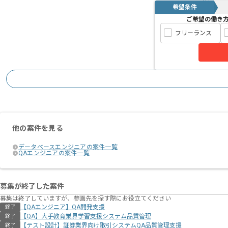
希望条件
ご希望の働き
フリーランス
他の案件を見る
データベースエンジニアの案件一覧
QAエンジニアの案件一覧
募集が終了した案件
募集は終了していますが、参画先を探す際にお役立てください
【QAエンジニア】QA開発支援
終了
【QA】大手教育業界学習支援システム品質管理
終了
【テスト設計】証券業界向け取引システムQA品質管理支援
終了