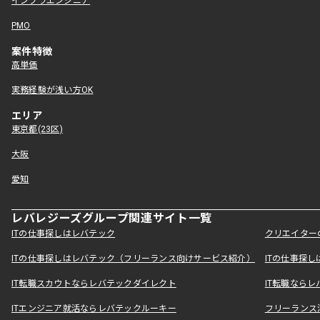
インフラエンジニア
PMO
案件特徴
高単価
実務経験が浅い方OK
エリア
東京都(23区)
大阪
愛知
レバレジーズグループ関連サイト一覧
ITの仕事探しはレバテック
クリエイター
ITの仕事探しはレバテック（フリーランス向けサービス紹介）
ITの仕事探
IT転職スカウトならレバテックダイレクト
IT転職なら
ITエンジニア就活ならレバテックルーキー
フリーランス