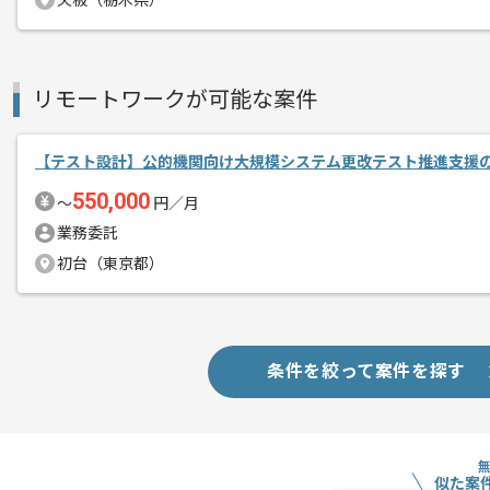
矢板（栃木県）
リモートワークが可能な案件
【テスト設計】公的機関向け大規模システム更改テスト推進支援
550,000
〜
円／月
業務委託
初台（東京都）
条件を絞って案件を探す
似た案