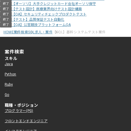
【オーソリ】大手クレジットカード会社オーソリ保守
終了
【テスト設計】医療業界向けテスト設計構築
終了
【QA】セキュリティチェックプロダクトテスト
終了
【テスト】品質保証テスト自動化
終了
【QA】公営競技プラットフォームQA
終了
HOME
案件検索
SQL求人・案件
【SQL】基幹システムテスト案件
案件検索
スキル
Java
Python
Ruby
Go
職種・ポジション
プログラマー(PG)
フロントエンドエンジニア