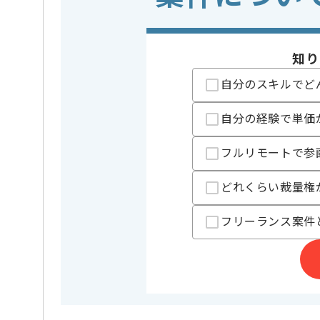
この案件のポイント
担当領域/システム
スマート
特徴
20代活躍中
知り
精算条件
有
精算・お支払い
自分のスキルでど
精算基準時間
140時間
支払いサイト
15日
自分の経験で単価
フルリモートで参
担当者より
どれくらい裁量権
誰もが知っている人気タイトルを数多く手がけている
版権物のタイトルが多く、開発力に定評があります。
フリーランス案件
ゲーム業界で実績を積みたい方、
スキルアップをしたい方におすすめの案件です。
チームで連携を取ってプロジェクトを進めています。
自らコミュニケーションを取っていける方、
キャッチアップしていくことが好きな方をお待ちして