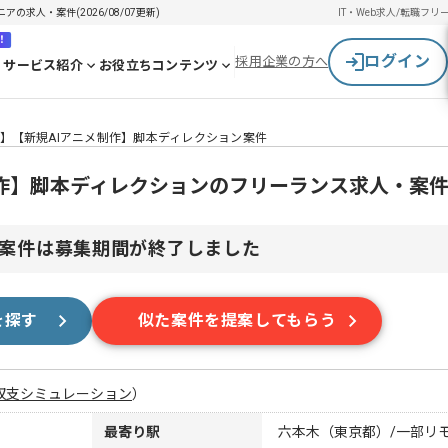
求人・案件(2026/08/07更新)
IT・Web求人/転職
フリ
！
ログイン
採用企業の方へ
サービス紹介
お役立ちコンテンツ
】【新規AIアニメ制作】脚本ディレクション案件
制作】脚本ディレクションのフリーランス求人・案
案件は募集期間が終了しました
を探す
似た案件を提案してもらう
収支シミュレーション
）
最寄り駅
六本木（東京都）/一部リ