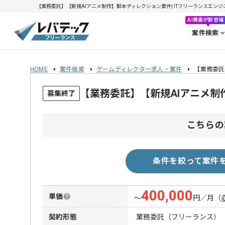
【業務委託】【新規AIアニメ制作】脚本ディレクション案件| ITフリーランスエンジニアの
AI検索が新登場
案件検索
HOME
案件検索
ゲームディレクター求人・案件
【業務委託
【業務委託】【新規AIアニメ
募集終了
こちらの
条件を絞って案件
400,000
単価
〜
円／月
（
契約形態
業務委託（フリーランス）