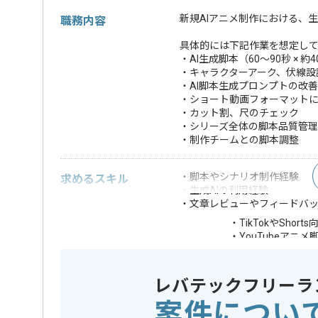
新規AIアニメ制作における、
職務内容
具体的には下記作業を想定し
・AI生成脚本（60〜90秒 × 
・キャラクターアーク、伏線設
・AI脚本生成プロンプトの改善
・ショート動画フォーマット
・カット割、尺のチェック
・シリーズ全体の脚本品質管理
・制作チームとの脚本調整
・脚本やシナリオ制作経験
求めるスキル
・生成AIの利用経験
・文章レビューやフィードバ
・TikTokやShor
・YouTubeアニメ
歓迎スキル
・AIプロンプト設
・ショートドラマ
レバテックフリーラ
※上記に似た経験やスキルをお持ち
案件につい
業務内容
アニメーシ