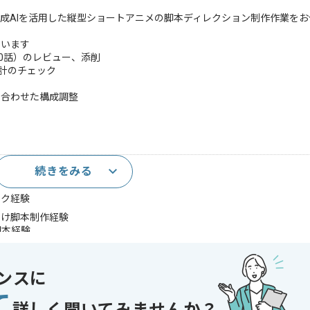
生成AIを活用した縦型ショートアニメの脚本ディレクション制作作業を
ています
約40話）のレビュー、添削
計のチェック
に合わせた構成調整
続きをみる
ック経験
ts向け脚本制作経験
脚本経験
計経験
脚本経験
ンスに
であれば申し込み可能なケースもございます！まずはお気軽にご相談ください！
て
ョン制作 , 機械学習