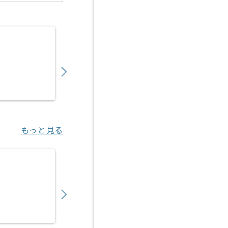
【動画/オーサリング】ブライダル映像撮影・
500,000
〜
円／月
業務委託
関内（神奈川県）
もっと見る
【派遣】【新規3Dゲーム開発】スクリプト制
2,380
〜
円／時
業務委託
渋谷（東京都）