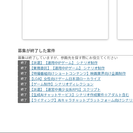
募集が終了した案件
募集は終了していますが、参画先を探す際にお役立てください
【派遣】【運用中IPゲーム】 シナリオ制作
終了
【業務委託】【運用中IPゲーム】 シナリオ制作
終了
【特撮番組向けショートコンテンツ】映画業界向け企画制作
終了
【LQA】女性向けゲーム日本語ローカライズ
終了
【ゲーム制作】シナリオディレクション
終了
【派遣】【運営中美少女系RPG】スクリプト
終了
【生成AIチャットサービス】シナリオ作成案件※アダルト含む
終了
【ライティング】AIキャラチャットプラットフォーム向けシナ
終了