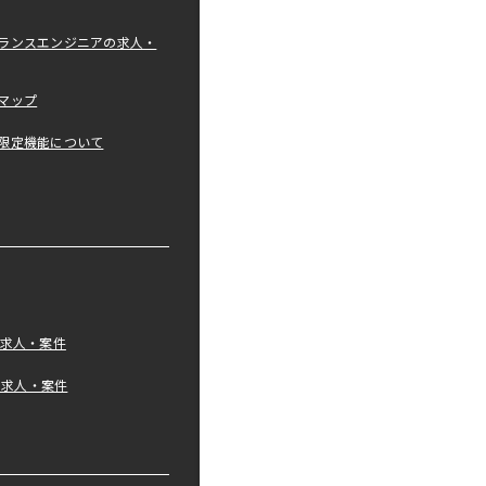
ランスエンジニアの求人・
マップ
限定機能について
の求人・案件
tの求人・案件