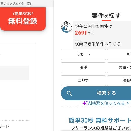
ーランスクリエイター案件
\
簡単30秒
/
案件
探す
を
無料登録
現在公開中の案件は
2691
件
検索できる条件はこちら
件
リモート
単
職種
言語・
エリア
稼働
検索する
AI検索を使ってみる
簡単30秒 無料サポー
モート
フリーランスの経験はございま