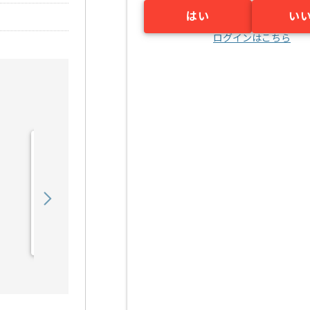
はい
い
ログインはこちら
【動画/オーサリング】ブ
ライダル映像撮影・編集の
求人・案件
500,000
〜
円／月
業務委託
関内（神奈川県）