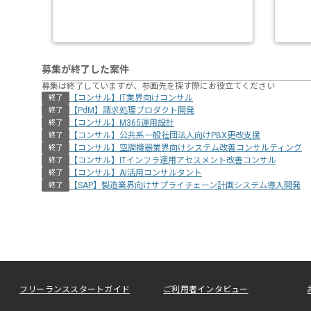
募集が終了した案件
募集は終了していますが、参画先を探す際にお役立てください
【コンサル】IT業界向けコンサル
終了
【PdM】請求処理プロダクト開発
終了
【コンサル】M365運用設計
終了
【コンサル】公共系一般社団法人向けPBX更改支援
終了
【コンサル】空調機器業界向けシステム改善コンサルティング
終了
【コンサル】ITインフラ運用アセスメント改善コンサル
終了
【コンサル】AI活用コンサルタント
終了
【SAP】製造業界向けサプライチェーン計画システム導入開発
終了
フリーランススタートガイド
ご利用者インタビュー