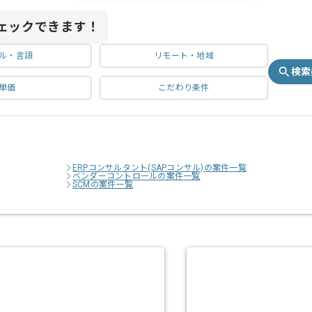
ェックできます！
ル・言語
リモート・地域
検索
単価
こだわり条件
ERPコンサルタント(SAPコンサル)の案件一覧
ベンダーコントロールの案件一覧
SCMの案件一覧