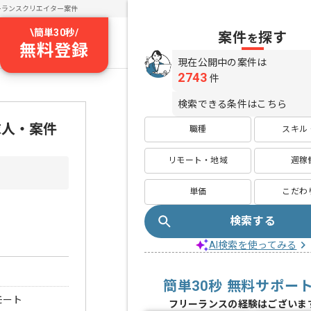
ーランスクリエイター案件
\
簡単30秒
/
案件
探す
を
無料登録
現在公開中の案件は
2743
件
検索できる条件はこちら
求人・案件
職種
スキル
リモート・地域
週稼
単価
こだわ
検索する
AI検索を使ってみる
簡単30秒 無料サポー
モート
フリーランスの経験はございま