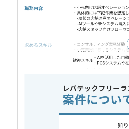
・小売向け店舗オペレーショ
職務内容
・具体的には下記作業を想定
-現状の店舗運営オペレーシ
-AIツールや新システム導入
-店舗スタッフ向けフローマ
・コンサルティング実務経験
求めるスキル
・小売業界におけるシステム
・AIを活用した自
歓迎スキル
・POSシステムや
※上記に似た経験やスキルをお持ち
業界
小売
この案件のポイント
レバテックフリーラ
業務内容
ベンダーコン
案件につい
特徴
長期プロジ
担当者より
知り