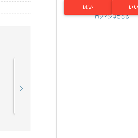
はい
い
ログインはこちら
【コンサル】通信会社向け
教育関連運営支援の求人・
案件
1,250,000
〜
円／月
業務委託
東京（東京都）