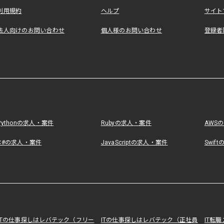
利用規約
ヘルプ
サイト
法人向けのお問い合わせ
個人様のお問い合わせ
登録者
Pythonの求人・案件
Rubyの求人・案件
AWS
C#の求人・案件
JavaScriptの求人・案件
Swif
ITの仕事探しはレバテック（フリー
ITの仕事探しはレバテック（正社員
IT転