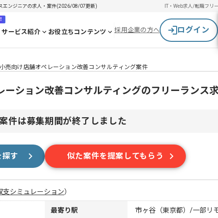
ジニアの求人・案件(2026/08/07更新)
IT・Web求人/転職
フリ
！
ログイン
採用企業の方へ
サービス紹介
お役立ちコンテンツ
小売向け店舗オペレーション改善コンサルティング案件
レーション改善コンサルティングのフリーランス
案件は募集期間が終了しました
を探す
似た案件を提案してもらう
収支シミュレーション
）
最寄り駅
市ヶ谷（東京都）/一部リ