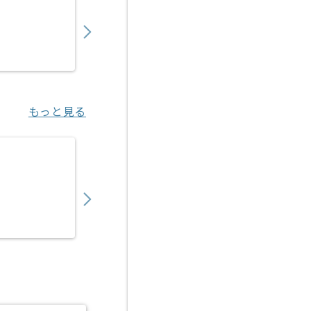
1,250,000
〜
円／月
業務委託
東京（東京都）
もっと見る
【コンサル】Microsoft 365導入の求人・案件
530,000
〜
円／月
業務委託
大崎（東京都）