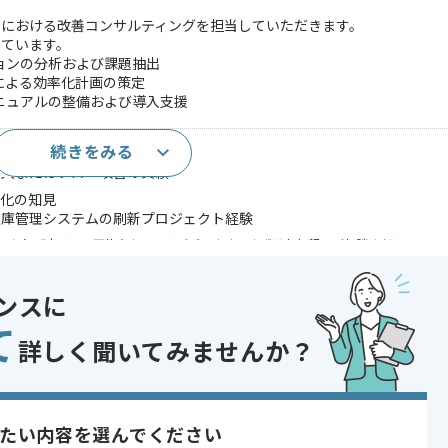
ンにおける改善コンサルティングを担当していただきます。
しています。
ョンの分析および課題抽出
による効率化計画の策定
ニュアルの整備および導入支援
続きをみる
導入またはフロー改善の実績
動化の知見
在庫管理システムの刷新プロジェクト経験
であれば申し込み可能なケースもございます！まずはお気軽にご相談ください！
ンスに
トロール , ERP , SCM
て
詳しく聞いてみませんか？
ェクト , 新技術に積極的 , BtoC向け , 上流工程の仕事
たい内容を選んでください