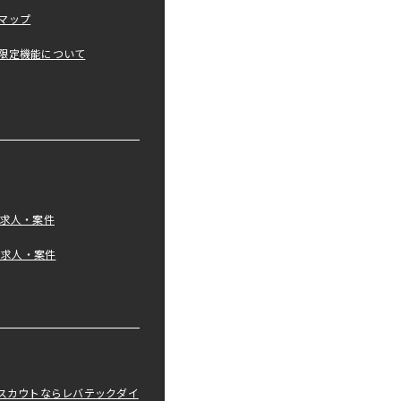
マップ
限定機能について
の求人・案件
tの求人・案件
職スカウトならレバテックダイ