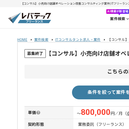
【コンサル】小売向け店舗オペレーション改善コンサルティング案件| ITフリーランスエン
AI検索が新登場
案件検索
HOME
案件検索
ITコンサルタント求人・案件
【コンサル】
【コンサル】小売向け店舗オペ
募集終了
こちらの
条件を絞って案件
800,000
単価
〜
円／月
（
契約形態
業務委託（フリーランス）