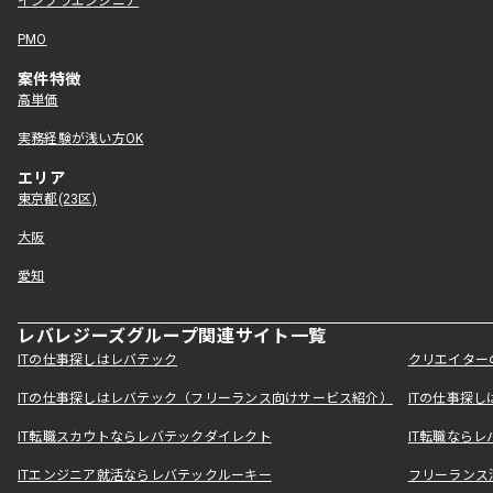
インフラエンジニア
PMO
案件特徴
高単価
実務経験が浅い方OK
エリア
東京都(23区)
大阪
愛知
レバレジーズグループ関連サイト一覧
ITの仕事探しはレバテック
クリエイター
ITの仕事探しはレバテック（フリーランス向けサービス紹介）
ITの仕事探
IT転職スカウトならレバテックダイレクト
IT転職なら
ITエンジニア就活ならレバテックルーキー
フリーランス