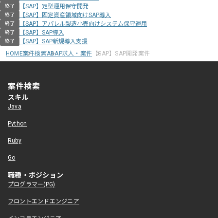
【SAP】定型運用保守開発
終了
【SAP】固定資産領域向けSAP導入
終了
【SAP】アパレル製造小売向けシステム保守運用
終了
【SAP】SAP導入
終了
【SAP】SAP新規導入支援
終了
HOME
案件検索
ABAP求人・案件
【SAP】SAP開発案件
案件検索
スキル
Java
Python
Ruby
Go
職種・ポジション
プログラマー(PG)
フロントエンドエンジニア