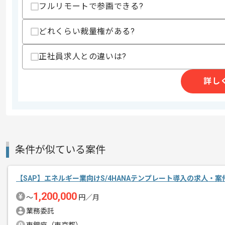
フルリモートで参画できる?
レバテックでの実績がある企業の案件で
エージェントからのコ
どれくらい裁量権がある?
メント
SAPの経験を活かすことができます。
正社員求人との違いは?
複数案件を保有している企業ですので、
ご経験と実績に応じて別案件のご提案も
詳し
新しいアイディアや技術を積極的に導入
経験豊富なメンバーと成長が出来る環境
スキルアップされたい方、長期的に参画
条件が似ている案件
【SAP】エネルギー業向けS/4HANAテンプレート導入の求人・案
1,200,000
〜
円／月
業務委託