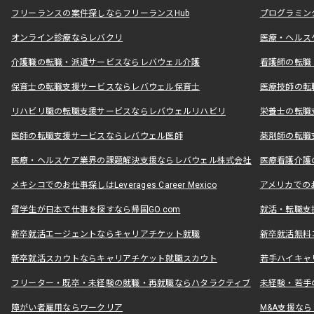
フリーランスの案件探しならフリーランスHub
プログラミン
オンライン診療ならレバクリ
医療・ヘルス
介護職の転職・派遣サービスならレバウェル介護
看護師の転職
保育士の転職支援サービスならレバウェル保育士
医療技師の転
リハビリ職の転職支援サービスならレバウェルリハビリ
栄養士の転職
医師の転職支援サービスならレバウェル医師
薬剤師の転職
医療・ヘルスケア業界の課題解決支援ならレバウェル株式会社
医療看護介護の
メキシコでのお仕事探しはLeverages Career Mexico
アメリカでのお仕事
留学生が日本で仕事を探すなら帰国GO.com
就活・転職支
新卒就活エージェントならキャリアチケット就職
新卒就活無料
新卒就活スカウトならキャリアチケット就職スカウト
若手ハイキャ
フリーター・既卒・未経験の就職・再就職ならハタラクティブ
未経験・若手
障がい者雇用ならワークリア
M&A支援な