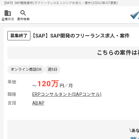
【SAP】SAP開発案件| ITフリーランスエンジニアの求人・案件(2026/08/07更新)
企業の方
案件検索
【SAP】SAP開発のフリーランス求人・案件
募集終了
こちらの案件は
オンライン商談OK
週5日
単価
120
万
〜
円／月
職種
ERPコンサルタント(SAPコンサル)
言語
ABAP
あ