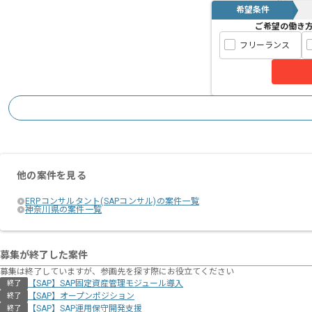
希望条件
ご希望の働き
フリーランス
他の案件を見る
ERPコンサルタント(SAPコンサル)の案件一覧
神奈川県の案件一覧
募集が終了した案件
募集は終了していますが、参画先を探す際にお役立てください
【SAP】SAP固定資産管理モジュール導入
終了
【SAP】オープンポジション
終了
【SAP】SAP運用保守開発支援
終了