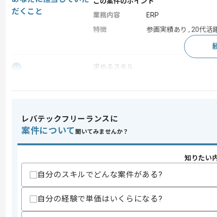
この案件のポイント
だくこと
業務内容
ERP
特徴
参画実績あり , 20代活躍
求めるスキル
スキル
・SAPアドオン機能(ABAP)の外部設計
・SDやMMまたはFI領域での実務経験
スキルに不安がある方へ
レバテックフリーランスに
上記に似た経験やスキルをお持ちであれば申
案件について
聞いてみませんか？
知りたい
商談回数
1回
その他募集要項
自分のスキルでどんな案件がある?
募集人数
1人
作業開始日
2026/06/01
自分の経験で単価はいくらになる?