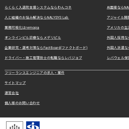
らくらく入退院支援システムならわんコネ
AI面接ならNAL
人と組織のお悩み解決ならNALYSYS Lab.
アジャイル開発なら
業務可視化はremopia
アメリカの生活
オンラインピル診療ならメデリピル
外国人採用ならLe
企業研究・選考対策ならFactBoard(ファクトボード)
外国人派遣なら
ドライバー・施工管理技士の転職ならレバジョブ
レバウェル保
フリーランスエンジニアの求人・案件
サイトマップ
運営会社
個人様のお問い合わせ