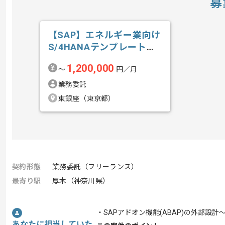
募
【SAP】エネルギー業向け
S/4HANAテンプレート導
入の求人・案件
1,200,000
〜
円／月
業務委託
東銀座（東京都）
契約形態
業務委託（フリーランス）
最寄り駅
厚木（神奈川県）
・SAPアドオン機能(ABAP)の外部設
あなたに担当していた