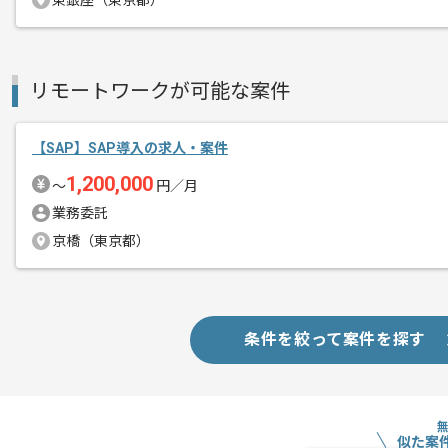
東銀座（東京都）
リモートワークが可能な案件
【SAP】SAP導入の求人・案件
1,200,000
〜
円／月
業務委託
京橋（東京都）
条件を絞って案件を探す
似た案