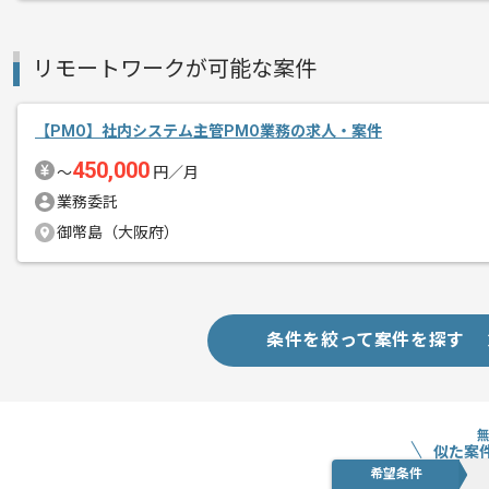
リモートワークが可能な案件
【PMO】社内システム主管PMO業務の求人・案件
450,000
〜
円／月
業務委託
御幣島（大阪府）
条件を絞って案件を探す
似た案
希望条件