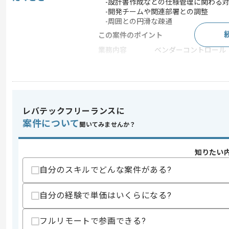
-設計書作成などの仕様管理に関わる
-開発チームや関連部署との調整
-周囲との円滑な疎通
この案件のポイント
業務内容
ベンダーコントロール
特徴
長期プロジェクト , 新技
求めるスキル
レバテックフリーランスに
スキル
・システム開発における各フェーズのド
案件について
聞いてみませんか？
・基本設計書を一人称で作成した経験
・Webアプリまたはスマホアプリ案件で
・PMO経験
知りたい
・金融経験
自分のスキルでどんな案件がある?
歓迎スキル
・金融セキュリティに関する知見
自分の経験で単価はいくらになる?
・JavaScriptの理解
スキルに不安がある方へ
フルリモートで参画できる?
上記に似た経験やスキルをお持ちであれば申