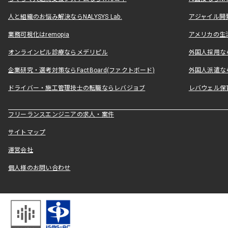
人と組織のお悩み解決ならNALYSYS Lab.
アジャイル開発なら
業務可視化はremopia
アメリカの生活
オンラインピル診療ならメデリピル
外国人採用ならLe
企業研究・選考対策ならFactBoard(ファクトボード)
外国人派遣なら
ドライバー・施工管理技士の転職ならレバジョブ
レバウェル保
フリーランスエンジニアの求人・案件
サイトマップ
運営会社
個人様のお問い合わせ