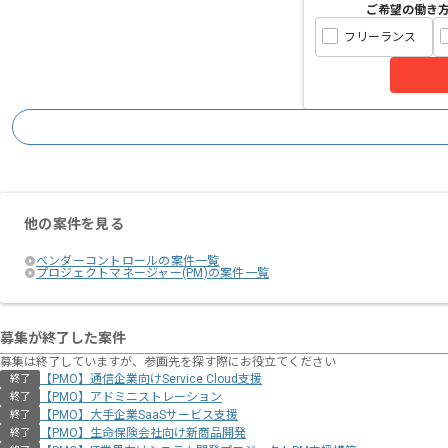
ご希望の働き
フリーランス
他の案件を見る
ベンダーコントロールの案件一覧
プロジェクトマネージャー(PM)の案件一覧
募集が終了した案件
募集は終了していますが、参画先を探す際にお役立てください
【PMO】通信企業向けService Cloud支援
終了
【PMO】アドミニストレーション
終了
【PMO】大手企業SaaSサービス支援
終了
【PMO】生命保険会社向け新商品開発
終了