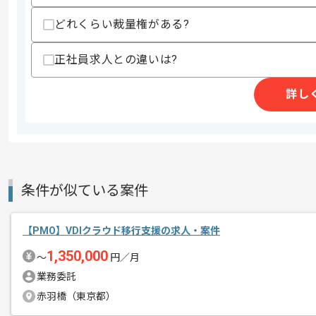
どれくらい裁量権がある?
正社員求人との違いは?
商談回数
2回
その他募集要項
募集人数
1人
詳し
作業開始日
2026/04/27
システムエンジニアリング事業を展開し
エージェントからのコ
大手ネット証券グループ向けバンキング
条件が似ている案件
メント
PMOのご経験を活かしたい方にお勧めで
【PMO】VDIクラウド移行支援の求人・案件
基本的には一部リモートでの作業を見込
1,350,000
〜
円／月
業務委託
赤羽橋（東京都）