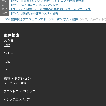
【PMO】IT業界向けシステム開発プロジェクトPM支援構築
終了
【PMO】法人向けデジタルバンク設立
終了
【コンサル/PMO】大手道路業界企業の会計システムリプレイス
終了
【PMO】船舶業向け基幹システム刷新
終了
HOME
案件検索
プロジェクトマネージャー(PM)求人・案件
【PMO】大手ネット
案件検索
スキル
Java
Python
Ruby
Go
職種・ポジション
プログラマー(PG)
フロントエンドエンジニア
インフラエンジニア