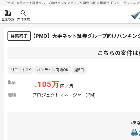
【PMO】大手ネット証券グループ向けバンキングアプリ開発PMO支援案件| ITフリーランスエンジニア
企業の方
案件検索
【PMO】大手ネット証券グループ向けバンキン
募集終了
こちらの案件は
リモートOK
オンライン商談OK
週5日
単価
105
万
〜
円／月
職種
プロジェクトマネージャー(PM)
あ
募