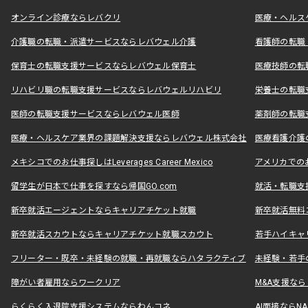
オンライン診療ならレバクリ
医療・ヘルス
介護職の転職・派遣サービスならレバウェル介護
看護師の転職
保育士の転職支援サービスならレバウェル保育士
医療技師の転
リハビリ職の転職支援サービスならレバウェルリハビリ
栄養士の転職
医師の転職支援サービスならレバウェル医師
薬剤師の転職
医療・ヘルスケア業界の課題解決支援ならレバウェル株式会社
医療看護介護の
メキシコでのお仕事探しはLeverages Career Mexico
アメリカでのお仕事
留学生が日本で仕事を探すなら帰国GO.com
就活・転職支
新卒就活エージェントならキャリアチケット就職
新卒就活無料
新卒就活スカウトならキャリアチケット就職スカウト
若手ハイキャ
フリーター・既卒・未経験の就職・再就職ならハタラクティブ
未経験・若手
障がい者雇用ならワークリア
M&A支援な
らくらく入退院支援システムならわんコネ
AI面接ならNAL