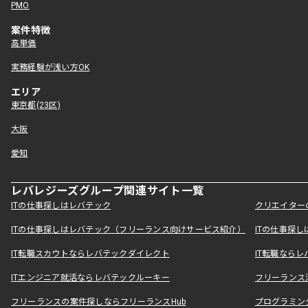
PMO
案件特徴
高単価
実務経験が浅い方OK
エリア
東京都(23区)
大阪
愛知
レバレジーズグループ関連サイト一覧
ITの仕事探しはレバテック
クリエイター
ITの仕事探しはレバテック（フリーランス向けサービス紹介）
ITの仕事探
IT転職スカウトならレバテックダイレクト
IT転職なら
ITエンジニア就活ならレバテックルーキー
フリーランス
フリーランスの案件探しならフリーランスHub
プログラミン