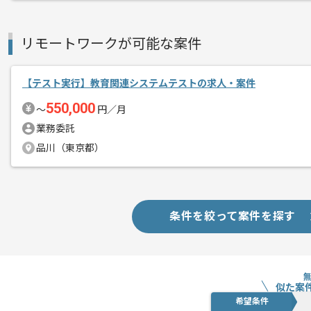
リモート作業を導入しております。
リモートワークが可能な案件
【テスト実行】教育関連システムテストの求人・案件
550,000
〜
円／月
業務委託
品川（東京都）
条件を絞って案件を探す
似た案
希望条件