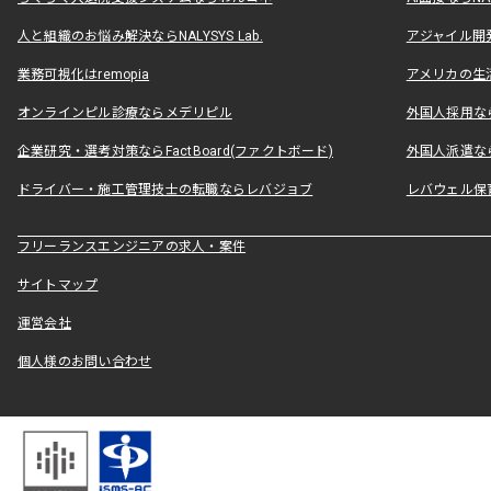
人と組織のお悩み解決ならNALYSYS Lab.
アジャイル開発なら
業務可視化はremopia
アメリカの生活
オンラインピル診療ならメデリピル
外国人採用ならLe
企業研究・選考対策ならFactBoard(ファクトボード)
外国人派遣なら
ドライバー・施工管理技士の転職ならレバジョブ
レバウェル保
フリーランスエンジニアの求人・案件
サイトマップ
運営会社
個人様のお問い合わせ