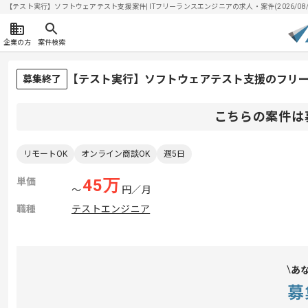
【テスト実行】ソフトウェアテスト支援案件| ITフリーランスエンジニアの求人・案件(2026/08/
企業の方
案件検索
【テスト実行】ソフトウェアテスト支援のフリ
募集終了
こちらの案件は
リモートOK
オンライン商談OK
週5日
単価
45
万
〜
円／月
職種
テストエンジニア
あ
募