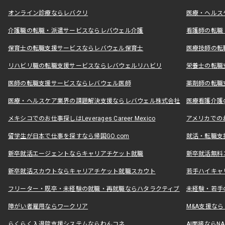
オンライン診療ならレバクリ
医療・ヘルス
介護職の転職・派遣サービスならレバウェル介護
看護師の転職
保育士の転職支援サービスならレバウェル保育士
医療技師の転
リハビリ職の転職支援サービスならレバウェルリハビリ
栄養士の転職
医師の転職支援サービスならレバウェル医師
薬剤師の転職
医療・ヘルスケア業界の課題解決支援ならレバウェル株式会社
医療看護介護の
メキシコでのお仕事探しはLeverages Career Mexico
アメリカでのお仕事
留学生が日本で仕事を探すなら帰国GO.com
就活・転職支
新卒就活エージェントならキャリアチケット就職
新卒就活無料
新卒就活スカウトならキャリアチケット就職スカウト
若手ハイキャ
フリーター・既卒・未経験の就職・再就職ならハタラクティブ
未経験・若手
障がい者雇用ならワークリア
M&A支援な
らくらく入退院支援システムならわんコネ
AI面接ならNAL