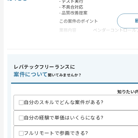
- テスト実行
- 不具合対応
- 品質改善提案
この案件のポイント
業務内容
ベンダーコントロール 
特徴
参画実績あり , 20代活躍
求めるスキル
レバテックフリーランスに
スキル
・QAテスター経験(2年以上)
案件について
聞いてみませんか？
・ソフトウェア常駐の基本知見
・クライアントへの説明や報告経験
・アジャイル開発環境での作業経験また
知りたい
歓迎スキル
自分のスキルでどんな案件がある?
・JSTQB Foundation相当の知識また
・作業効率化の工夫をした経験
自分の経験で単価はいくらになる?
スキルに不安がある方へ
上記に似た経験やスキルをお持ちであれば申
フルリモートで参画できる?