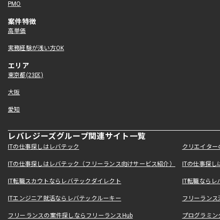
PMO
案件特徴
高単価
実務経験が浅い方OK
エリア
東京都(23区)
大阪
愛知
レバレジーズグループ関連サイト一覧
ITの仕事探しはレバテック
クリエイター
ITの仕事探しはレバテック（フリーランス向けサービス紹介）
ITの仕事探
IT転職スカウトならレバテックダイレクト
IT転職なら
ITエンジニア就活ならレバテックルーキー
フリーランス
フリーランスの案件探しならフリーランスHub
プログラミン