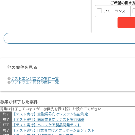
ご希望の働き
フリーランス
他の案件を見る
テストエンジニアの案件一覧
ソフトウェア開発の案件一覧
募集が終了した案件
募集は終了していますが、参画先を探す際にお役立てください
【テスト実行】金融業界向けシステム性能測定
終了
【テスト実行】医療業界向けテスト実行構築
終了
【テスト実行】ヘルスケア製品開発テスト
終了
【テスト実行】IT業界向けアプリケーションテスト
終了