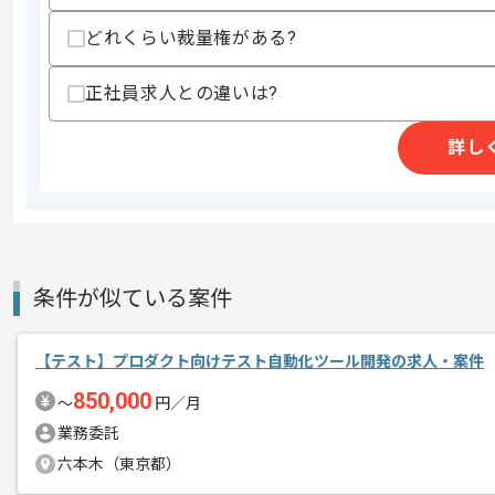
どれくらい裁量権がある?
商談回数
2回
正社員求人との違いは?
その他募集要項
募集人数
2人
作業開始日
2026/06/01
詳し
レバテックでの実績がある企業の案件で
エージェントからのコ
メント
テスト実行の経験を活かすことができま
条件が似ている案件
複数案件を保有している企業ですので、
ご経験と実績に応じて別案件のご提案も
【テスト】プロダクト向けテスト自動化ツール開発の求人・案件
新しいアイディアや技術を積極的に導入
850,000
〜
円／月
経験豊富なメンバーと成長が出来る環境
業務委託
スキルアップされたい方、長期的に参画
六本木（東京都）