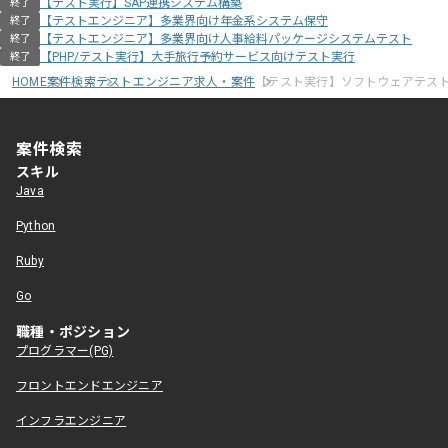
【テスト実行】SAP連携システム構築
終了
【テストエンジニア】多業界向け年金系システム保守
終了
【テストエンジニア】多業界向け人事給料パッケージシステムテスト
終了
【PHP/テスト実行】大手旅行予約サービス向けテスト実行
終了
HOME
案件検索
テストエンジニア求人・案件
【テスト実行】ソフトウェアテス
案件検索
スキル
Java
Python
Ruby
Go
職種・ポジション
プログラマー(PG)
フロントエンドエンジニア
インフラエンジニア