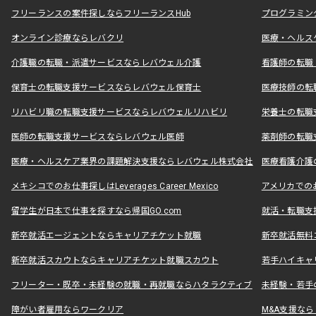
フリーランスの案件探しならフリーランスHub
プログラミン
オンライン診療ならレバクリ
医療・ヘルス
介護職の転職・派遣サービスならレバウェル介護
看護師の転職
保育士の転職支援サービスならレバウェル保育士
医療技師の転
リハビリ職の転職支援サービスならレバウェルリハビリ
栄養士の転職
医師の転職支援サービスならレバウェル医師
薬剤師の転職
医療・ヘルスケア業界の課題解決支援ならレバウェル株式会社
医療看護介護の
メキシコでのお仕事探しはLeverages Career Mexico
アメリカでのお仕事
留学生が日本で仕事を探すなら帰国GO.com
就活・転職支
新卒就活エージェントならキャリアチケット就職
新卒就活無料
新卒就活スカウトならキャリアチケット就職スカウト
若手ハイキャ
フリーター・既卒・未経験の就職・再就職ならハタラクティブ
未経験・若手
障がい者雇用ならワークリア
M&A支援な