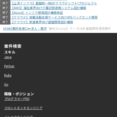
【上流インフラ】基盤統一検討(クラウドシフト)プロジェクト
終了
【AWS】福祉業界向け介護記録連携システム設計構築
終了
【Azure】インフラ環境設計構築検証
終了
【クラウド】就職活動支援サービス向けSREバックエンド開発
終了
【クラウド】飲食業界向け基盤開発設計構築
終了
HOME
案件検索
C++求人・案件
【AWS/Linux】データ分析基盤開発運用案件
案件検索
スキル
Java
Python
Ruby
Go
職種・ポジション
プログラマー(PG)
フロントエンドエンジニア