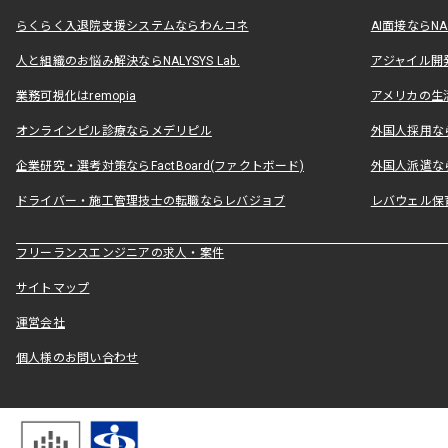
らくらく入退院支援システムならわんコネ
AI面接ならNAL
人と組織のお悩み解決ならNALYSYS Lab.
アジャイル開発なら
業務可視化はremopia
アメリカの生活
オンラインピル診療ならメデリピル
外国人採用ならLe
企業研究・選考対策ならFactBoard(ファクトボード)
外国人派遣なら
ドライバー・施工管理技士の転職ならレバジョブ
レバウェル保
フリーランスエンジニアの求人・案件
サイトマップ
運営会社
個人様のお問い合わせ