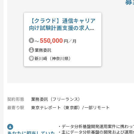
募
【クラウド】通信キャリア
向け試験計画支援の求人・
案件
550,000
〜
円／月
業務委託
新川崎（神奈川県）
契約形態
業務委託（フリーランス）
最寄り駅
東京テレポート（東京都）/一部リモート
・データ分析基盤開発運用案件に携わっ
・主にデータ分析基盤の開発および運用
あなたに担当していた