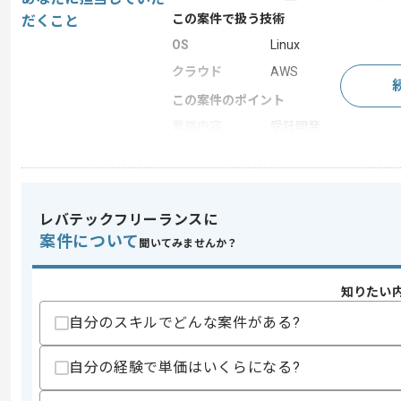
この案件で扱う技術
だくこと
OS
Linux
クラウド
AWS
この案件のポイント
業務内容
受託開発
特徴
20代活躍中 , 30代活躍
レバテックフリーランスに
求めるスキル
案件について
スキル
聞いてみませんか？
・StepFunctions、lambda、S3、
・Linuxを用いた実務経験
歓迎スキル
知りたい
・Kubernetes等のコンテナオーケス
自分のスキルでどんな案件がある?
・C++、OLAP、OLTPに関する知見
自分の経験で単価はいくらになる?
スキルに不安がある方へ
上記に似た経験やスキルをお持ちであれば申