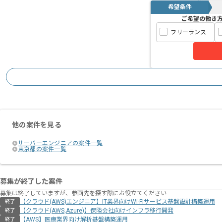
希望条件
ご希望の働き
フリーランス
他の案件を見る
サーバーエンジニアの案件一覧
東京都の案件一覧
募集が終了した案件
募集は終了していますが、参画先を探す際にお役立てください
【クラウド(AWS)エンジニア】IT業界向けWi-Fiサービス基盤設計構築運用
終了
【クラウド(AWS,Azure)】保険会社向けインフラ移行開発
終了
【AWS】医療業界向け解析基盤構築運用
終了