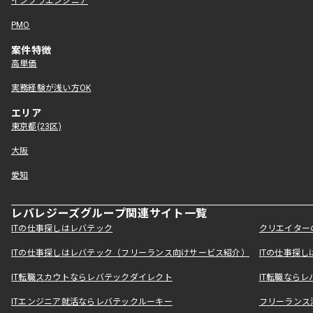
インフラエンジニア
PMO
案件特徴
高単価
実務経験が浅い方OK
エリア
東京都(23区)
大阪
愛知
レバレジーズグループ関連サイト一覧
ITの仕事探しはレバテック
クリエイター
ITの仕事探しはレバテック（フリーランス向けサービス紹介）
ITの仕事探
IT転職スカウトならレバテックダイレクト
IT転職なら
ITエンジニア就活ならレバテックルーキー
フリーランス