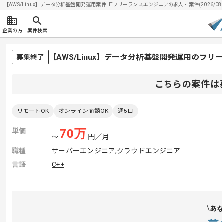
【AWS/Linux】データ分析基盤開発運用案件| ITフリーランスエンジニアの求人・案件(2026/08/
企業の方
案件検索
【AWS/Linux】データ分析基盤開発運用のフ
募集終了
こちらの案件は
リモートOK
オンライン商談OK
週5日
単価
70
万
〜
円／月
職種
サーバーエンジニア
,
クラウドエンジニア
言語
C++
あ