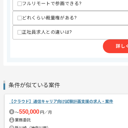
フルリモートで参画できる?
どれくらい裁量権がある?
商談回数
2回
その他募集要項
募集人数
1人
正社員求人との違いは?
作業開始日
2026/06/01
詳し
データ分析およびAI開発の受託事業、SE
エージェントからのコ
を展開している企業でございます。
メント
今回はデータ分析基盤開発運用案件に携
条件が似ている案件
クラウドエンジニアとしての実務経験を
【クラウド】通信キャリア向け試験計画支援の求人・案件
基本的には一部リモートでの作業を見込
550,000
〜
円／月
業務委託