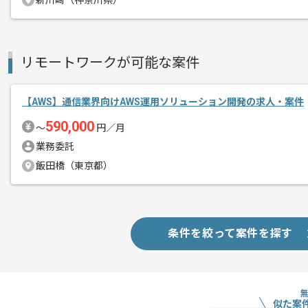
新川崎（神奈川県）
リモートワークが可能な案件
【AWS】通信業界向けAWS運用ソリューション開発の求人・案件
590,000
〜
円／月
業務委託
飯田橋（東京都）
条件を絞って案件を探す
似た案