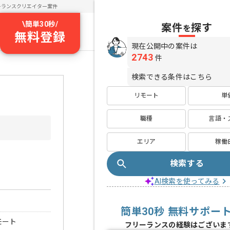
ーランスクリエイター案件
\
簡単30秒
/
案件
探す
を
無料登録
現在公開中の案件は
2743
件
検索できる条件はこちら
リモート
単
職種
言語・
エリア
稼働
検索する
AI検索を使ってみる
簡単30秒 無料サポー
モート
フリーランスの経験はございま