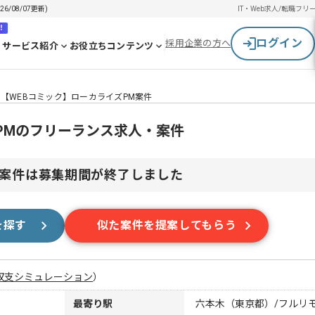
/08/07更新)
IT・Web求人/転職
フリ
！
ログイン
採用企業の方へ
サービス紹介
お役立ちコンテンツ
【WEBコミック】ローカライズPM案件
PMのフリーランス求人・案件
案件は募集期間が終了しました
を探す
似た案件を提案してもらう
収支シミュレーション
）
最寄り駅
六本木（東京都）/フルリ