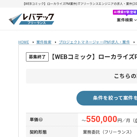
【WEBコミック】ローカライズPM案件| ITフリーランスエンジニアの求人・案件(2026
AI検索が新登場
案件検索
HOME
案件検索
プロジェクトマネージャー(PM)求人・案件
【WEBコミック】ローカライズ
募集終了
こちらの
条件を絞って案件
550,000
単価
〜
円／月
（
契約形態
業務委託（フリーランス）