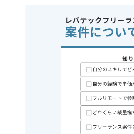
・マンガやWebt
・多言語案件の PM
歓迎スキル
・ITサービスでの
レバテックフリーラ
※上記に似た経験やスキルをお持ち
案件につい
業界
放送・出
この案件のポイント
業務内容
ローカラ
特徴
ゲーム好
知り
自分のスキルでど
担当者より
自分の経験で単価
翻訳の経験を活かすことができます。
新しいアイディアや技術を積極的に導入し、
フルリモートで参
経験豊富なクリエイターと成長が出来る環境でござい
スキルアップされたい方、長期的に参画されたい方に
どれくらい裁量権
フリーランス案件