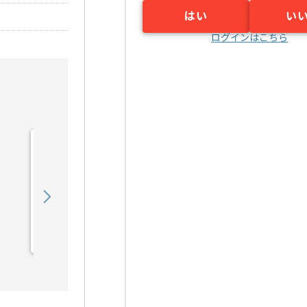
はい
い
ログインはこちら
【業務委託】【遊技機】演
出企画の求人・案件
600,000
〜
円／月
業務委託
京橋（東京都）