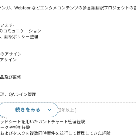
マンガ、Webtoonなどエンタメコンテンツの多言語翻訳プロジェクトの
ています。
とのコミュニケーション
、翻訳ポリシー整理
のアサイン
アサイン
品及び監修
理、QAライン管理
続きをみる
ライズPMとしての実務経験(2年以上 )
ル)
etsスプレッドシートを用いたガントチャート管理経験
ワークや折衝経験
ルおよびタスクを複数同時案件を並行して管理してきた経験