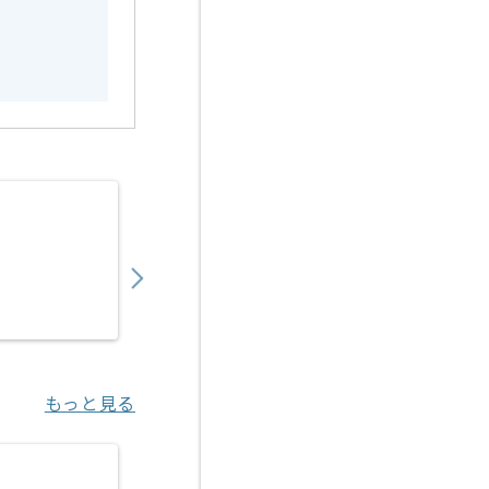
【業務委託】【遊技機】演出企画の求人・案
600,000
〜
円／月
業務委託
京橋（東京都）
もっと見る
【ソーシャルゲーム】プロジェクトマネジメ