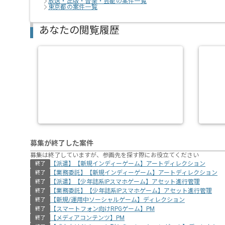
放送・出版・音楽・芸能の案件一覧
東京都の案件一覧
あなたの閲覧履歴
募集が終了した案件
募集は終了していますが、参画先を探す際にお役立てください
【派遣】【新規インディーゲーム】アートディレクション
終了
【業務委託】【新規インディーゲーム】アートディレクション
終了
【派遣】【少年誌系IPスマホゲーム】アセット進行管理
終了
【業務委託】【少年誌系IPスマホゲーム】アセット進行管理
終了
【新規/運用中ソーシャルゲーム】ディレクション
終了
【スマートフォン向けRPGゲーム】PM
終了
【メディアコンテンツ】PM
終了