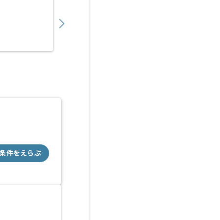
750,000
〜
円／月
業務委託
大崎（東京都）
条件をえらぶ