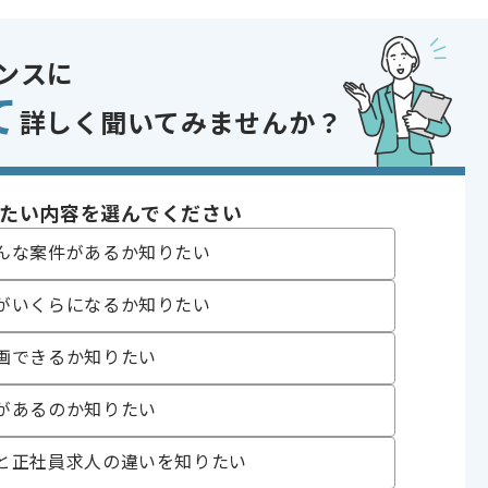
oonおよびゲーム等エンタメ領域での翻訳または校正経験
 経験
翻訳経験
ンスに
であれば申し込み可能なケースもございます！まずはお気軽にご相談ください！
て
詳しく聞いてみませんか？
版・音楽・芸能
イズ
き歓迎
たい内容を選んでください
んな案件があるか知りたい
がいくらになるか知りたい
画できるか知りたい
ます。
オススメの案件です。
があるのか知りたい
と正社員求人の違いを知りたい