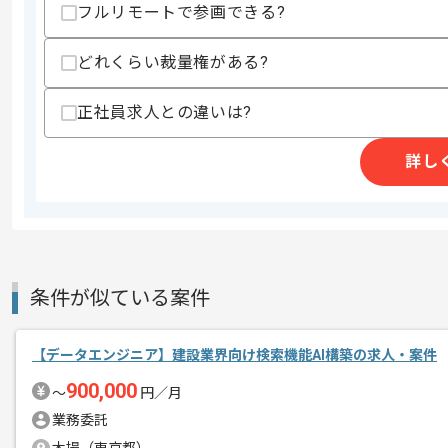
フルリモートで参画できる?
・KaggleまたはSinate参加経験、受賞歴
スキルに不安がある方へ
どれくらい裁量権がある?
上記に似た経験やスキルをお持ちであれば申
正社員求人との違いは?
詳し
商談回数
1回
その他募集要項
募集人数
3人
作業開始日
2026/06/01
条件が似ている案件
ITコンサルティング事業、フルーツ販
エージェントからのコ
を展開している企業でございます。
メント
【データエンジニア】建設業界向け検索機能AI構築の求人・案件
今回は保険会社向けデータ利活用支援シ
900,000
に携わっていただきます。
〜
円／月
業務委託
データサイエンティストとしての実務経