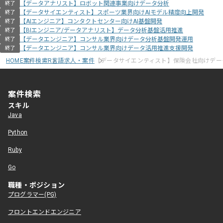
【データアナリスト】ロボット関連事業向けデータ分析
終了
【データサイエンティスト】スポーツ業界向けAIモデル精度向上開発
終了
【AIエンジニア】コンタクトセンター向けAI基盤開発
終了
【BIエンジニア/データアナリスト】データ分析基盤活用推進
終了
【データエンジニア】コンサル業界向けデータ分析基盤開発運用
終了
【データエンジニア】コンサル業界向けデータ活用推進支援開発
終了
HOME
案件検索
R言語求人・案件
【データサイエンティスト】保険会社向けデー
案件検索
スキル
Java
Python
Ruby
Go
職種・ポジション
プログラマー(PG)
フロントエンドエンジニア