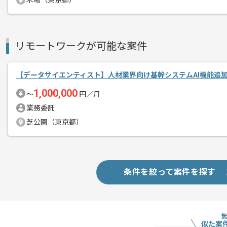
木場（東京都）
基本的には一部リモートでの作業を見込
リモートワークが可能な案件
【データサイエンティスト】人材業界向け基幹システムAI機能追
1,000,000
〜
円／月
業務委託
芝公園（東京都）
条件を絞って案件を探す
似た案