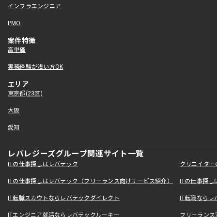
インフラエンジニア
PMO
案件特徴
高単価
実務経験が浅い方OK
エリア
東京都(23区)
大阪
愛知
レバレジーズグループ関連サイト一覧
ITの仕事探しはレバテック
クリエイター
ITの仕事探しはレバテック（フリーランス向けサービス紹介）
ITの仕事探
IT転職スカウトならレバテックダイレクト
IT転職なら
ITエンジニア就活ならレバテックルーキー
フリーランス