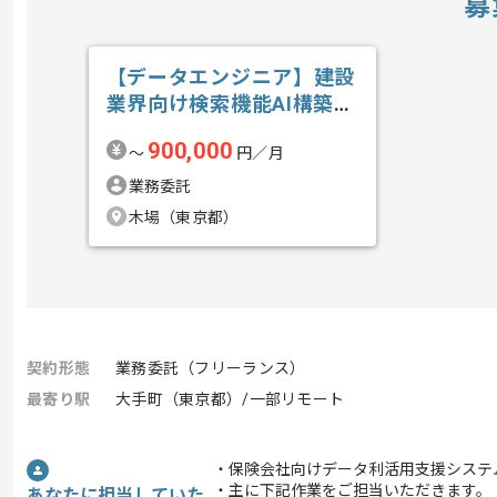
募
【データエンジニア】建設
業界向け検索機能AI構築の
求人・案件
900,000
〜
円／月
業務委託
木場（東京都）
契約形態
業務委託（フリーランス）
最寄り駅
大手町（東京都）/一部リモート
・保険会社向けデータ利活用支援システ
・主に下記作業をご担当いただきます。
あなたに担当していた