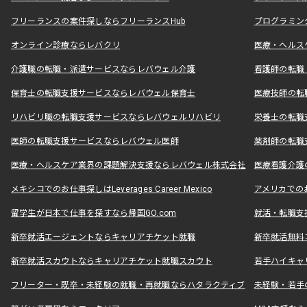
フリーランスの案件探しならフリーランスHub
プログラミン
オンライン診療ならレバクリ
医療・ヘルス
介護職の転職・派遣サービスならレバウェル介護
看護師の転職
保育士の転職支援サービスならレバウェル保育士
医療技師の転
リハビリ職の転職支援サービスならレバウェルリハビリ
栄養士の転職
医師の転職支援サービスならレバウェル医師
薬剤師の転職
医療・ヘルスケア業界の課題解決支援ならレバウェル株式会社
医療看護介護の
メキシコでのお仕事探しはLeverages Career Mexico
アメリカでのお仕事
留学生が日本で仕事を探すなら帰国GO.com
就活・転職支
新卒就活エージェントならキャリアチケット就職
新卒就活無料
新卒就活スカウトならキャリアチケット就職スカウト
若手ハイキャ
フリーター・既卒・未経験の就職・再就職ならハタラクティブ
未経験・若手