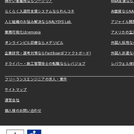
障がい者雇用ならワークリア
M&A支援な
らくらく入退院支援システムならわんコネ
AI面接ならNAL
人と組織のお悩み解決ならNALYSYS Lab.
アジャイル開発なら
業務可視化はremopia
アメリカの生活
オンラインピル診療ならメデリピル
外国人採用ならLe
企業研究・選考対策ならFactBoard(ファクトボード)
外国人派遣なら
ドライバー・施工管理技士の転職ならレバジョブ
レバウェル保
フリーランスエンジニアの求人・案件
サイトマップ
運営会社
個人様のお問い合わせ