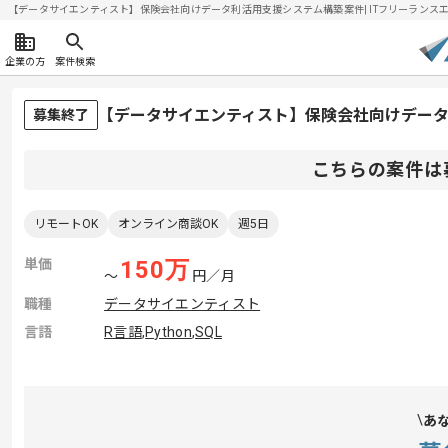
【データサイエンティスト】保険会社向けデータ利活用支援システム構築案件| ITフリーランスエンジ
企業の方
案件検索
【データサイエンティスト】保険会社向けデー
募集終了
こちらの案件は
リモートOK
オンライン商談OK
週5日
単価
150
万
〜
円／月
職種
データサイエンティスト
言語
R言語
,
Python
,
SQL
あ