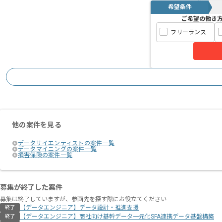
希望条件
ご希望の働き
フリーランス
他の案件を見る
データサイエンティストの案件一覧
データマイニングの案件一覧
損害保険の案件一覧
募集が終了した案件
募集は終了していますが、参画先を探す際にお役立てください
【データエンジニア】データ設計・推進支援
終了
【データエンジニア】商社向け基幹データ一元化SFA連携データ基盤構築
終了