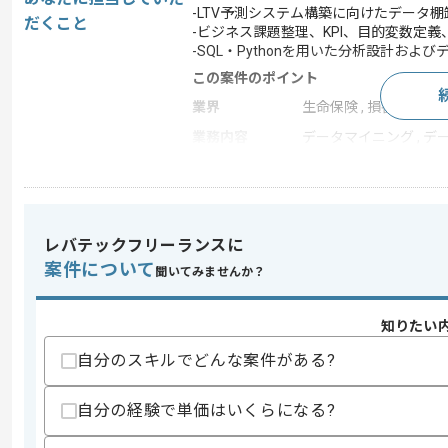
-LTV予測システム構築に向けたデータ
だくこと
-ビジネス課題整理、KPI、目的変数定義
-SQL・Pythonを用いた分析設計およ
この案件のポイント
業界
生命保険 , 損害保険
業務内容
データマイニング , デ
特徴
20代活躍中 , 30代活躍
レバテックフリーランスに
求めるスキル
スキル
案件について
・SQL、Python、Rを用いたデータア
聞いてみませんか？
・データエンジニアリング経験
・データマネジメント経験
知りたい
・データ分析プロジェクト推進経験
・ビジネス課題整理および上流設計経験
自分のスキルでどんな案件がある?
歓迎スキル
・LTV予測、機械学習モデル構築実務経
自分の経験で単価はいくらになる?
・データサイエンス領域PM経験
・DWH、BI環境構築運用に関する知見