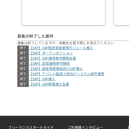
募集が終了した案件
募集は終了していますが、参画先を探す際にお役立てください
【SAP】SAP固定資産管理モジュール導入
終了
【SAP】オープンポジション
終了
【SAP】SAP運用保守開発支援
終了
【SAP】定型運用保守開発
終了
【SAP】固定資産領域向けSAP導入
終了
【SAP】アパレル製造小売向けシステム保守運用
終了
【SAP】SAP導入
終了
【SAP】SAP新規導入支援
終了
フリーランススタートガイド
ご利用者インタビュー