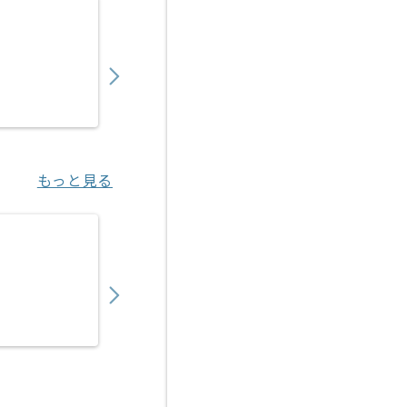
【SAP】SAP FI領域向けテスト支援の求人・
1,200,000
〜
円／月
業務委託
京橋（東京都）
もっと見る
【SAP】製薬業向け基幹システム導入コンサ
1,150,000
〜
円／月
業務委託
勝どき（東京都）