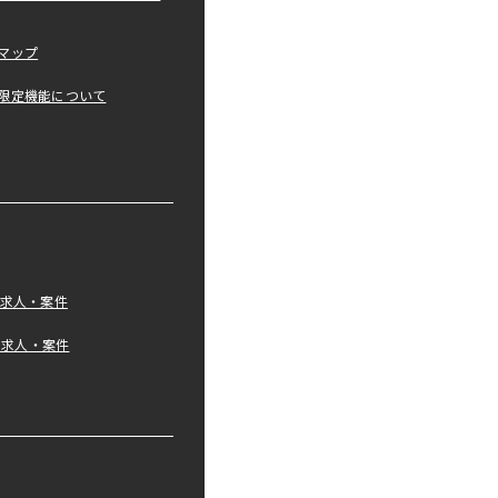
マップ
限定機能について
の求人・案件
tの求人・案件