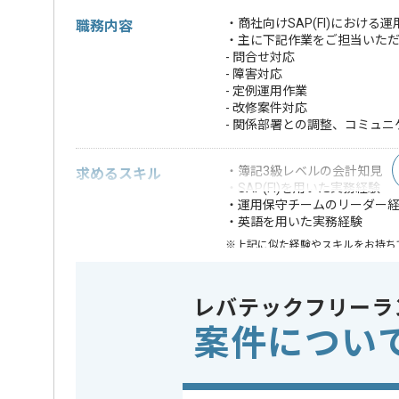
・商社向けSAP(FI)におけ
職務内容
・主に下記作業をご担当いた
- 問合せ対応
- 障害対応
- 定例運用作業
- 改修案件対応
- 関係部署との調整、コミュニ
・簿記3級レベルの会計知見
求めるスキル
・SAP(FI)を用いた実務経験
・運用保守チームのリーダー
・英語を用いた実務経験
※上記に似た経験やスキルをお持ち
業務内容
ベンダーコ
この案件のポイント
レバテックフリーラ
担当領域/システム
基幹業務
案件につい
特徴
参画実績あり