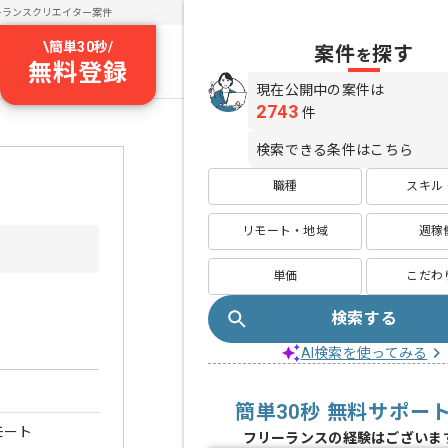
ーランスクリエイター案件
\
簡単30秒
/
案件
探す
を
無料登録
現在公開中の案件は
2743
件
検索できる条件はこちら
職種
スキル
リモート・地域
週稼
単価
こだわ
検索する
AI検索を使ってみる
簡単30秒 無料サポー
モート
フリーランスの経験はございま