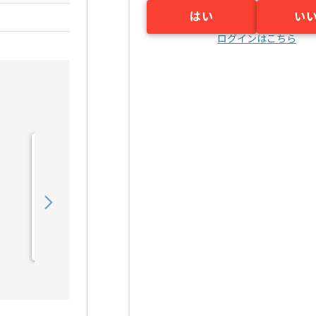
はい
い
ログインはこちら
【SAP】SAP FI領域向けテ
スト支援の求人・案件
1,200,000
〜
円／月
業務委託
京橋（東京都）