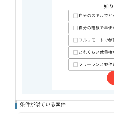
担当者より
知り
レバテックでの実績がある企業の案件でございます。
自分のスキルでど
SAPの経験を活かすことができます。
複数案件を保有している企業ですので、
自分の経験で単価
ご経験と実績に応じて別案件のご提案も差し上げる場
新しいアイディアや技術を積極的に導入し、
フルリモートで参
経験豊富なメンバーと成長が出来る環境でございます
スキルアップされたい方、長期的に参画されたい方に
どれくらい裁量権
基本的には一部リモート作業を見込んでおります。
フリーランス案件
条件が似ている案件