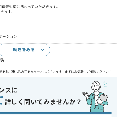
る運用保守対応に携わっていただきます。
だきます。
ケーション
続きをみる
経験
であれば申し込み可能なケースもございます！まずはお気軽にご相談ください！
ントロール , ERP
ンスに
システム
て
 , 20代活躍中 , 30代活躍中 , 長期プロジェクト
詳しく聞いてみませんか？