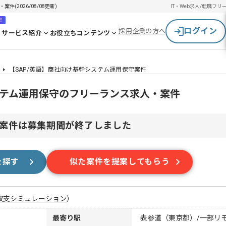
(2026/08/08更新)
IT・Web求人/転職
フリ
！
ログイン
採用企業の方へ
サービス紹介
お役立ちコンテンツ
【SAP/英語】商社向け基幹システム運用保守案件
ステム運用保守のフリーランス求人・案件
案件は募集期間が終了しました
を探す
似た案件を提案してもらう
収支シミュレーション
）
最寄り駅
表参道（東京都）/一部リ