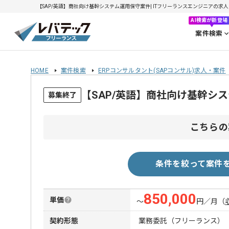
【SAP/英語】商社向け基幹システム運用保守案件| ITフリーランスエンジニアの求人・案件
AI検索が新登場
案件検索
HOME
案件検索
ERPコンサルタント(SAPコンサル)求人・案件
【SAP/英語】商社向け基幹シ
募集終了
こちらの
条件を絞って案件
850,000
単価
〜
円／月
（
契約形態
業務委託（フリーランス）