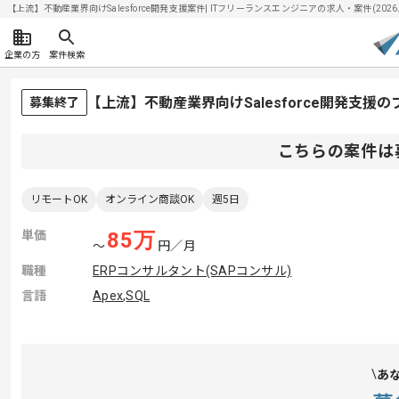
【上流】不動産業界向けSalesforce開発支援案件| ITフリーランスエンジニアの求人・案件(2026/
企業の方
案件検索
【上流】不動産業界向けSalesforce開発支援
募集終了
こちらの案件は
リモートOK
オンライン商談OK
週5日
単価
85
万
〜
円／月
職種
ERPコンサルタント(SAPコンサル)
言語
Apex
,
SQL
あ