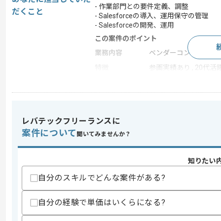
- 作業部門との要件定義、調整
だくこと
- Salesforceの導入、運用保守の管理
- Salesforceの開発、運用
この案件のポイント
業務内容
ベンダーコントロール 
特徴
参画実績あり , 20代活躍
求めるスキル
スキル
・Salesforceの導入と運用保守の管理経
レバテックフリーランスに
・Salesforceを用いた実務経験
案件について
聞いてみませんか？
・事業会社側での経験
・作業部門との要件定義と調整経験
・進捗や課題または品質の管理経験
知りたい
・ベンダーやメンバーコントロール経験
・WBS作成経験
自分のスキルでどんな案件がある?
歓迎スキル
自分の経験で単価はいくらになる?
・ApexやVisualforceまたはMule等
・不動産業界への参画経験