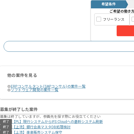
希望条件
ご希望の働き
フリーランス
他の案件を見る
ERPコンサルタント(SAPコンサル)の案件一覧
ソフトウェア開発の案件一覧
募集が終了した案件
募集は終了していますが、参画先を探す際にお役立てください
【PL】現行システムからIFS Cloudへの基幹システム刷新
終了
【上流】銀行会員マスタDB処理検討
終了
【上流】楽楽販売システム保守
終了