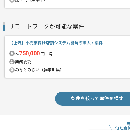
虎ノ門（東京都）
メント
上流の経験を活かすことができます。
複数案件を保有している企業ですので、
ご経験と実績に応じて別案件のご提案も
リモートワークが可能な案件
新しいアイディアや技術を積極的に導入
経験豊富なメンバーと成長が出来る環境
【上流】小売業向け店舗システム開発の求人・案件
スキルアップされたい方、長期的に参画
750,000
〜
円／月
業務委託
基本的には一部リモート作業を見込んで
みなとみらい（神奈川県）
条件を絞って案件を探す
似た案