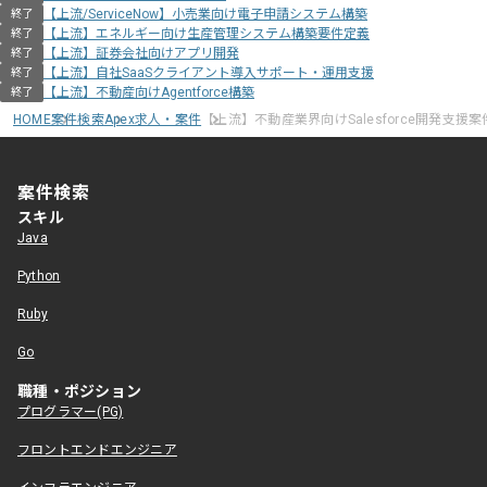
【上流/ServiceNow】小売業向け電子申請システム構築
終了
【上流】エネルギー向け生産管理システム構築要件定義
終了
【上流】証券会社向けアプリ開発
終了
【上流】自社SaaSクライアント導入サポート・運用支援
終了
【上流】不動産向けAgentforce構築
終了
HOME
案件検索
Apex求人・案件
【上流】不動産業界向けSalesforce開発支援案
案件検索
スキル
Java
Python
Ruby
Go
職種・ポジション
プログラマー(PG)
フロントエンドエンジニア