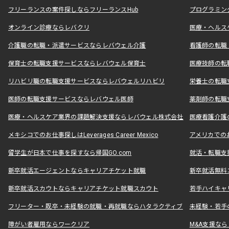
フリーランスの案件探しならフリーランスHub
プログラミン
オンライン診療ならレバクリ
医療・ヘルス
介護職の転職・派遣サービスならレバウェル介護
看護師の転職
保育士の転職支援サービスならレバウェル保育士
医療技師の転
リハビリ職の転職支援サービスならレバウェルリハビリ
栄養士の転職
医師の転職支援サービスならレバウェル医師
薬剤師の転職
医療・ヘルスケア業界の課題解決支援ならレバウェル株式会社
医療看護介護の
メキシコでのお仕事探しはLeverages Career Mexico
アメリカでのお仕事
留学生が日本で仕事を探すなら帰国GO.com
就活・転職支
新卒就活エージェントならキャリアチケット就職
新卒就活無料
新卒就活スカウトならキャリアチケット就職スカウト
若手ハイキャ
フリーター・既卒・未経験の就職・再就職ならハタラクティブ
未経験・若手
障がい者雇用ならワークリア
M&A支援な