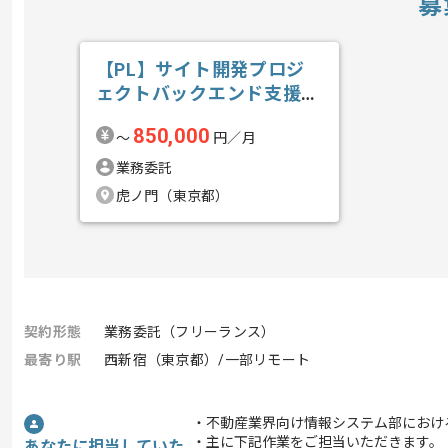
募
【PL】サイト開発プロジ
ェクトバックエンド支援の
求人・案件
850,000
〜
円／月
業務委託
虎ノ門（東京都）
契約形態
業務委託（フリーランス）
最寄り駅
西新宿（東京都）/一部リモート
・不動産業界向け情報システム部におけるS
・主に下記作業をご担当いただきます。
あなたに担当していた