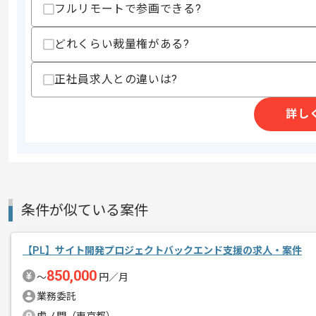
フルリモートで参画できる?
スキルに不安がある方へ
上記に似た経験やスキルをお持ちであれば申
どれくらい裁量権がある?
正社員求人との違いは?
精算条件
有
精算・お支払い
詳し
精算基準時間
140時間〜180時間
支払いサイト
15日
商談回数
2回
条件が似ている案件
その他募集要項
募集人数
1人
作業開始日
2026/07/01
【PL】サイト開発プロジェクトバックエンド支援の求人・案件
850,000
〜
円／月
業務委託
レバテックでの実績がある企業の案件で
エージェントからのコ