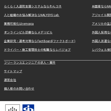
らくらく入退院支援システムならわんコネ
AI面接ならNAL
人と組織のお悩み解決ならNALYSYS Lab.
アジャイル開発なら
業務可視化はremopia
アメリカの生活
オンラインピル診療ならメデリピル
外国人採用ならLe
企業研究・選考対策ならFactBoard(ファクトボード)
外国人派遣なら
ドライバー・施工管理技士の転職ならレバジョブ
レバウェル保
フリーランスエンジニアの求人・案件
サイトマップ
運営会社
個人様のお問い合わせ