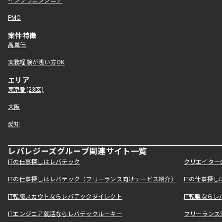
インフラエンジニア
PMO
案件特徴
高単価
実務経験が浅い方OK
エリア
東京都(23区)
大阪
愛知
レバレジーズグループ関連サイト一覧
ITの仕事探しはレバテック
クリエイター
ITの仕事探しはレバテック（フリーランス向けサービス紹介）
ITの仕事探
IT転職スカウトならレバテックダイレクト
IT転職なら
ITエンジニア就活ならレバテックルーキー
フリーランス