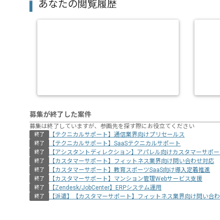
あなたの閲覧履歴
募集が終了した案件
募集は終了していますが、参画先を探す際にお役立てください
【テクニカルサポート】通信業界向けプリセールス
終了
【テクニカルサポート】SaaSテクニカルサポート
終了
【アシスタントディレクション】アパレル向けカスタマーサポー
終了
【カスタマーサポート】フィットネス業界向け問い合わせ対応
終了
【カスタマーサポート】教育スポーツSaaS向け導入定着推進
終了
【カスタマーサポート】マンション管理Webサービス支援
終了
【Zendesk/JobCenter】ERPシステム運用
終了
【派遣】【カスタマーサポート】フィットネス業界向け問い合わ
終了