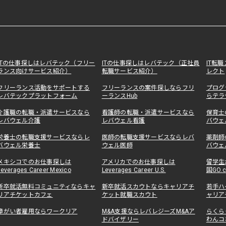
ITの仕事探しはレバテック（フリー
ITの仕事探しはレバテック（正社員
IT転
ランス向けサービス紹介）
転職サービス紹介）
レクト
フリーランス活動をサポートする
フリーランスの案件探しならフリ
プログ
レバテックプラットフォーム
ーランスHub
らテラ
介護職の転職・派遣サービスなら
看護師の転職・派遣サービスなら
保育士
レバウェル介護
レバウェル看護
バウェ
栄養士の転職支援サービスならレ
医師の転職支援サービスならレバ
薬剤師
バウェル栄養士
ウェル医師
バウェ
メキシコでのお仕事探しは
アメリカでのお仕事探しは
留学生
Leverages Career Mexico
Leverages Career U.S.
国GO.
新卒就活無料コミュニティならキャ
新卒就活スカウトならキャリアチ
若手ハ
リアチケットカフェ
ケット就職スカウト
ャリア
障がい者雇用ならワークリア
M&A支援ならレバレジーズM&Aア
らくら
ドバイザリー
わんコ