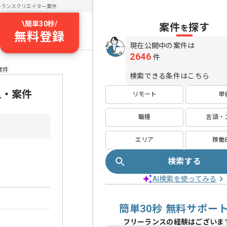
ーランスクリエイター案件
\
簡単30秒
/
案件
探す
を
無料登録
現在公開中の案件は
2646
件
案件
検索できる条件はこちら
人・案件
リモート
単
職種
言語・
エリア
稼働
検索する
AI検索を使ってみる
簡単30秒 無料サポー
フリーランスの経験はございま