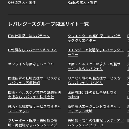
C++の求人・案件
Railsの求人・案件
レバレジーズグループ関連サイト一覧
ITの仕事探しはレバテック
クリエイターの案件探しはレバテ
ッククリエイター
IT転職ならレバテックキャリア
ITエンジニア就活ならレバテックル
ーキー
オンライン診療ならレバクリ
医療・ヘルスケアの求人・転職サ
ービスならレバウェル
医療技師の転職支援サービスなら
リハビリ職の転職支援サービスな
レバウェル医療技師
らレバウェルリハビリ
医療・ヘルスケア業界の課題解決
医療看護介護のお仕事探しなら
支援ならレバウェル株式会社
mikaru
就活・転職支援サービスならキャ
新卒就活エージェントならキャリ
リアチケット
アチケット就職
フリーター・既卒・未経験の就
未経験・若手の仕事探しメディア／
職・再就職ならハタラクティブ
ハタラクティブ プラス