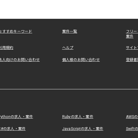
おすすめキーワード
案件一覧
フリー
案件
利用規約
ヘルプ
サイト
法人向けのお問い合わせ
個人様のお問い合わせ
登録者
Pythonの求人・案件
Rubyの求人・案件
AWS
C#の求人・案件
JavaScriptの求人・案件
Swif