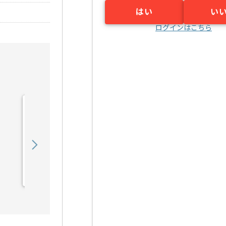
はい
い
ログインはこちら
【派遣】【PMO】家賃保
証事業向けシステム開発支
援の求人・案件
5,250
〜
円／時
派遣
溜池山王（東京都）