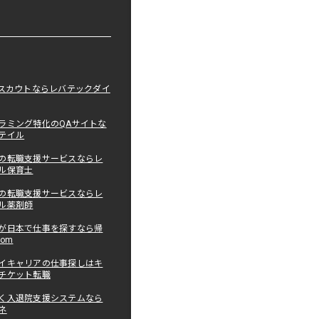
職スカウトならレバテックダイ
ラミング特化のQAサイトな
テイル
の転職支援サービスならレ
ル保育士
の転職支援サービスならレ
ル薬剤師
が日本で仕事を探すなら帰
com
イキャリアの仕事探しはキ
チケット転職
く入退院支援システムなら
ネ