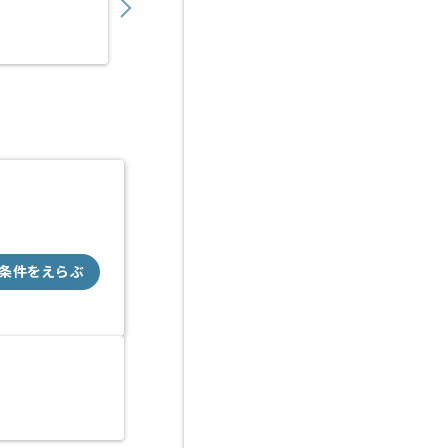
派遣
溜池山王（東京都）
条件をえらぶ