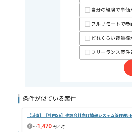
基本的には常駐での作業を見込んでおります。
自分の経験で単価
フルリモートで参
どれくらい裁量権
フリーランス案件
条件が似ている案件
【派遣】【社内SE】建設会社向け情報システム管理運用
1,470
〜
円／時