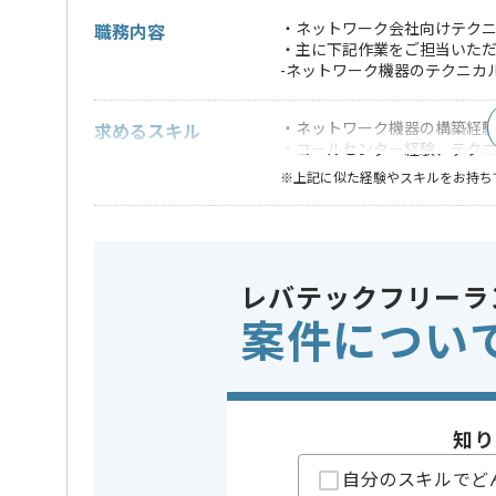
・ネットワーク会社向けテク
職務内容
・主に下記作業をご担当いた
-ネットワーク機器のテクニカ
・ネットワーク機器の構築経
求めるスキル
・コールセンター経験、テク
※上記に似た経験やスキルをお持ち
特徴
この案件のポイント
20代活躍中
レバテックフリーラ
担当者より
案件につい
システムインテグレーション、セキュリティ対策サー
を展開している企業でございます。
今回はネットワーク会社向けテクニカルサポート案件
に携わっていただきます。
知り
テクニカルサポート経験を活かしたい方にお勧めです
自分のスキルでど