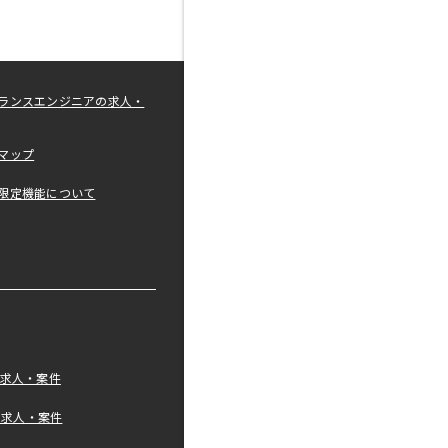
ランスエンジニアの求人・
マップ
限定機能について
の求人・案件
tの求人・案件