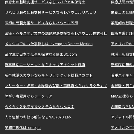
保育士の転職支援サービスならレバウェル保育士
医療技師の転
リハビリ職の転職支援サービスならレバウェルリハビリ
栄養士の転職
医師の転職支援サービスならレバウェル医師
薬剤師の転職
医療・ヘルスケア業界の課題解決支援ならレバウェル株式会社
医療看護介護の
メキシコでのお仕事探しはLeverages Career Mexico
アメリカでのお仕事
留学生が日本で仕事を探すなら帰国GO.com
就活・転職支
新卒就活エージェントならキャリアチケット就職
新卒就活無料
新卒就活スカウトならキャリアチケット就職スカウト
若手ハイキャ
フリーター・既卒・未経験の就職・再就職ならハタラクティブ
未経験・若手
障がい者雇用ならワークリア
M&A支援な
らくらく入退院支援システムならわんコネ
AI面接ならNAL
人と組織のお悩み解決ならNALYSYS Lab.
アジャイル開発なら
業務可視化はremopia
アメリカの生活