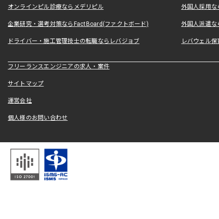
オンラインピル診療ならメデリピル
外国人採用ならLe
企業研究・選考対策ならFactBoard(ファクトボード)
外国人派遣なら
ドライバー・施工管理技士の転職ならレバジョブ
レバウェル保
フリーランスエンジニアの求人・案件
サイトマップ
運営会社
個人様のお問い合わせ