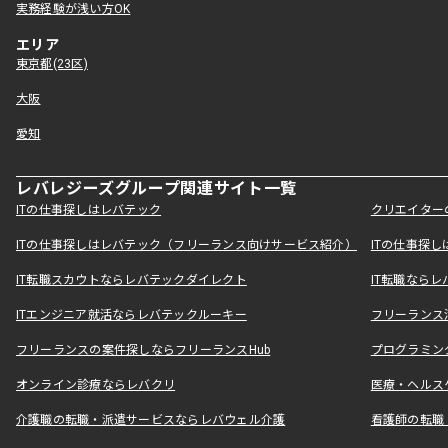
実務経験が浅い方OK
エリア
東京都(23区)
大阪
愛知
レバレジーズグループ関連サイト一覧
ITの仕事探しはレバテック
クリエイター
ITの仕事探しはレバテック（フリーランス向けサービス紹介）
ITの仕事探
IT転職スカウトならレバテックダイレクト
IT転職なら
ITエンジニア就活ならレバテックルーキー
フリーランス
フリーランスの案件探しならフリーランスHub
プログラミン
オンライン診療ならレバクリ
医療・ヘルス
介護職の転職・派遣サービスならレバウェル介護
看護師の転職