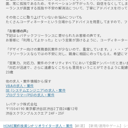
面、常に孤独であるため、モチベーションが下がったり、自信をなくしてしま
ーランスが直面する孤独や不安の解消法について、丁寧にアドバイスを行って
その他ここに取り上げていないお悩みについても
たくさんコーディネーターという立場からアドバイスを用意してますので、フ
『お客様の声』
下記はレバテックフリーランスに寄せられたお客様の声です。
お客様に「利用してよかった」という言葉が頂けるように、コーディネーター
「デザイナー向けの業務委託案件が少ないので、重宝しています。」・・・プロ
「フリーランスならではの不安に対し、親身に相談にのってもらえ、希望にマッ
「営業力、対応力、案件のクオリティすべてにおいて全国ナンバー1だと思います
「対応が迅速で、さらに遠慮なくこちらも意見をいうことができるように配慮
23歳
VBAの求人・案件
SE (システムエンジニア)の求人・案件
プログラマー(PG)の求人・案件
レバテック株式会社
〒150-6190 東京都渋谷区渋谷2丁目24番12号
渋谷スクランブルスクエア 24F・25F
HOME
案件検索
シナリオライター求人・案件
【派遣】【新規/運用中ゲーム】シ