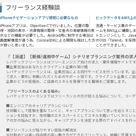
フリーランス経験談
iPhoneナビゲーションアプリ開発に必要なもの
ビックデータをAWS上
iPhoneアプリは、Objective-Cで行いました。位置の取
流通・サービス業のデー
得・地図の表示・渋滞情報の取得・交差点の車線情報の表
ームをAWS上に構築し
示などの機能が必要でした。Android用に制作する場合は
トエンジンとして、Java
画面解像度が違う為、CoronaSDKによる開発も検討した方
のOSS「Talend」
が良いと思いました。
ことができました。
『【派遣】【新規/運用中ゲーム】シナリオプランニング案件の求
■企業担当はあなたとクライアント企業の架け橋
レバテックフリーランスは、企業担当による同行サービスを行っています。企
て求人・案件に参画いただくためのサポート役です。クライアント企業とご自
企業かどうか見極め、ご自身のスキルを発揮できる職場をご提案します。
『フリーランスのよくある悩み』
レバテックフリーランスではフリーランスの方が抱える悩みについて、コーデ
■エンジニアのキャリアプランについて
技術職として経験を重ねていくと、キャリアプランについて思いを巡らすこと
ションを目指すか、技術職のエキスパートとしてスキルを磨いていくかとい
アの方の悩みに答えながら、キャリアプランを決定する際のアドバイスを行っ
■フリーランスが陥りやすい孤独の解消法
会社勤めとは違い自由度の高い働き方ができるフリーランス。組織に所属する