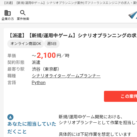
【派遣】【新規/運用中ゲーム】シナリオプランニング案件| ITフリーランスエンジニアの求人・案件(20
企業の方
案件検索
【派遣】【新規/運用中ゲーム】シナリオプランニングの求
オンライン商談OK
週5日
2,100
単価
〜
円／時
契約形態
派遣
最寄り駅
渋谷（東京都）
職種
シナリオライター
,
ゲームプランナー
言語
Python
この案
新規/運用中ゲーム開発における、
シナリオプランナーとして作業を担当し
あなたに担当していた
だくこと
具体的には下記作業を想定しています