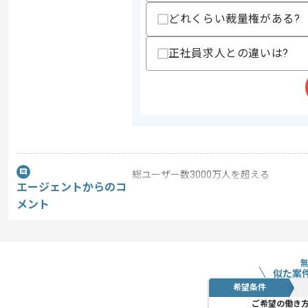
どれくらい裁量権がある?
正社員求人との違いは?
総ユーザー数3000万人を超える
エージェントからのコ
大手ソーシャルゲーム会社での作業とな
メント
世の中に面白いゲームを提供するために
クオリティをとことん追求する集団です
似た案
希望条件
ゲーム開発会社出身者が多く、
ご希望の働き