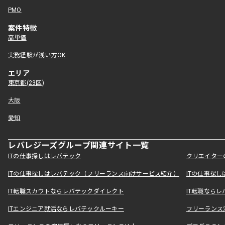
PMO
案件特徴
高単価
実務経験が浅い方OK
エリア
東京都(23区)
大阪
愛知
レバレジーズグループ関連サイト一覧
ITの仕事探しはレバテック
クリエイター
ITの仕事探しはレバテック（フリーランス向けサービス紹介）
ITの仕事探
IT転職スカウトならレバテックダイレクト
IT転職なら
ITエンジニア就活ならレバテックルーキー
フリーランス