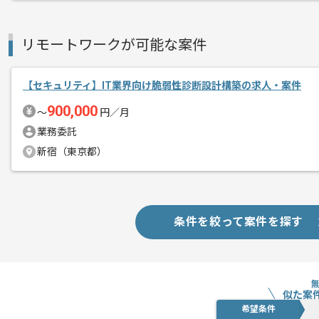
リモートワークが可能な案件
【セキュリティ】IT業界向け脆弱性診断設計構築の求人・案件
900,000
〜
円／月
業務委託
新宿（東京都）
条件を絞って案件を探す
似た案
希望条件