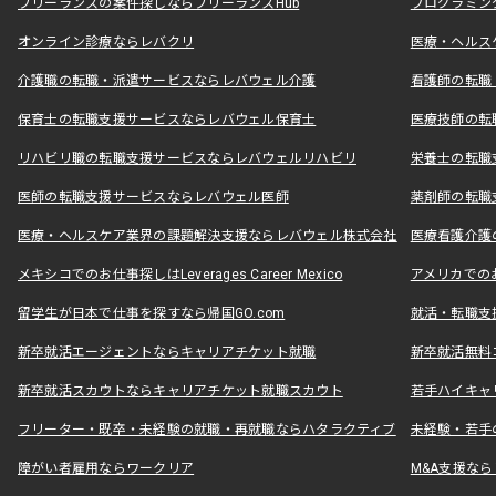
フリーランスの案件探しならフリーランスHub
プログラミン
オンライン診療ならレバクリ
医療・ヘルス
介護職の転職・派遣サービスならレバウェル介護
看護師の転職
保育士の転職支援サービスならレバウェル保育士
医療技師の転
リハビリ職の転職支援サービスならレバウェルリハビリ
栄養士の転職
医師の転職支援サービスならレバウェル医師
薬剤師の転職
医療・ヘルスケア業界の課題解決支援ならレバウェル株式会社
医療看護介護の
メキシコでのお仕事探しはLeverages Career Mexico
アメリカでのお仕事
留学生が日本で仕事を探すなら帰国GO.com
就活・転職支
新卒就活エージェントならキャリアチケット就職
新卒就活無料
新卒就活スカウトならキャリアチケット就職スカウト
若手ハイキャ
フリーター・既卒・未経験の就職・再就職ならハタラクティブ
未経験・若手
障がい者雇用ならワークリア
M&A支援な