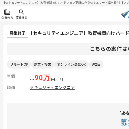
【セキュリティエンジニア】教育機関向けハードウェア更新に伴うセキュリティ設計案件| ITフリーラ
企業の方
案件検索
【セキュリティエンジニア】教育機関向けハー
募集終了
こちらの案件は
リモートOK
副業・複業
オンライン商談OK
週2日
単価
90
万
〜
円／月
職種
セキュリティエンジニア
あ
募