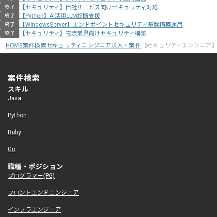
【セキュリティ】自社サービス向けセキュリティ対応
終了
【Python】AI活用LLM診断支援
終了
【WindowsServer】エンドポイントセキュリティ基盤構築運用
終了
【セキュリティ】物流業界向けセキュリティ構築
終了
HOME
案件検索
セキュリティエンジニア求人・案件
【セキュリティエンジニア
案件検索
スキル
Java
Python
Ruby
Go
職種・ポジション
プログラマー(PG)
フロントエンドエンジニア
インフラエンジニア