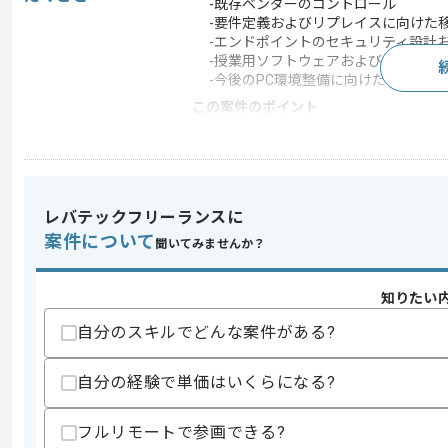
-既存ベンダーのコントロール
-要件定義およびリプレイスに向けた
-エンドポイントのセキュリティ設計
-授業用ソフトウェアおよびハードウェ
-今後のPC環境整備に向けたセキュリ
この案件のポイント
業界
人材･教育
業務内容
リプレイス , ベンダー
特徴
20代活躍中 , 30代活躍
レバテックフリーランスに
案件について
聞いてみませんか？
求めるスキル
スキル
知りたい
・PCおよびエンドポイント環境におけ
・ITインフラ導入、リプレイスにおけ
自分のスキルでどんな案件がある?
歓迎スキル
・ハードウェアの更改プロジェクトにお
自分の経験で単価はいくらになる?
・教育機関におけるITインフラ、セキュ
・MDM、EDR等エンドポイントセキュ
フルリモートで参画できる?