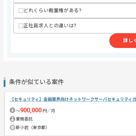
スキルに不安がある方へ
上記に似た経験やスキルをお持ちであれば申
どれくらい裁量権がある?
正社員求人との違いは?
商談回数
1回
詳し
その他募集要項
募集人数
1人
作業開始日
2026/05/28
今回は教育機関向けハードウェア更新に
条件が似ている案件
エージェントからのコ
に携わっていただきます。
メント
【セキュリティ】金融業界向けネットワークサーバセキュリティ
セキュリティエンジニアとしての実務経
900,000
〜
円／月
業務委託
基本的には一部リモートでの作業を見込
新小岩（東京都）