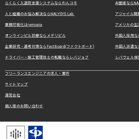
らくらく入退院支援システムならわんコネ
AI面接ならNAL
人と組織のお悩み解決ならNALYSYS Lab.
アジャイル開発なら
業務可視化はremopia
アメリカの生活
オンラインピル診療ならメデリピル
外国人採用ならLe
企業研究・選考対策ならFactBoard(ファクトボード)
外国人派遣なら
ドライバー・施工管理技士の転職ならレバジョブ
レバウェル保
フリーランスエンジニアの求人・案件
サイトマップ
運営会社
個人様のお問い合わせ