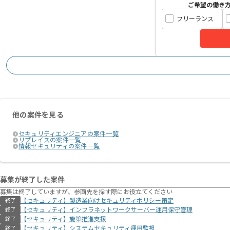
ご希望の働き
フリーランス
他の案件を見る
セキュリティエンジニアの案件一覧
リプレイスの案件一覧
情報セキュリティの案件一覧
募集が終了した案件
募集は終了していますが、参画先を探す際にお役立てください
【セキュリティ】製造業向けセキュリティポリシー策定
終了
【セキュリティ】インフラネットワークサーバー運用保守管理
終了
【セキュリティ】施策推進支援
終了
【セキュリティ】システムセキュリティ運用監視
終了