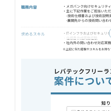
・メガバンク向けセキュリテ
職務内容
・主に下記作業をご担当いた
-技術仕様書および技術説明
-展開先からの技術問い合わ
・ITインフラおよびセキュリ
求めるスキル
・仕様書作成実務経験
・社内外の問い合わせ対応実
※上記に似た経験やスキルをお持ち
業界
銀行
この案件のポイント
特徴
20代活躍中
レバテックフリーラ
案件につい
担当者より
IT、DXソリューション支援事業等を展開している企業
今回はメガバンク向けセキュリティ展開技術サポート
知り
に携わっていただきます。