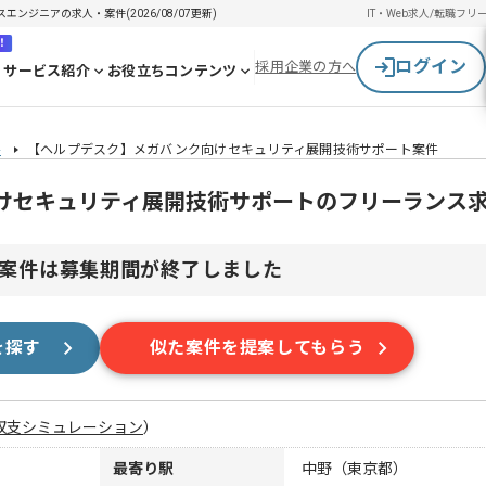
ジニアの求人・案件(2026/08/07更新)
IT・Web求人/転職
フリ
！
ログイン
採用企業の方へ
サービス紹介
お役立ちコンテンツ
件
【ヘルプデスク】メガバンク向けセキュリティ展開技術サポート案件
けセキュリティ展開技術サポートのフリーランス
案件は募集期間が終了しました
を探す
似た案件を提案してもらう
収支シミュレーション
）
最寄り駅
中野（東京都）