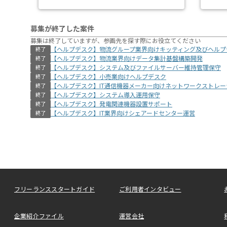
募集が終了した案件
募集は終了していますが、参画先を探す際にお役立てください
【ヘルプデスク】物流グループ業界向けキッティング及びヘルプ
終了
【ヘルプデスク】物流業界向けデータ集計基盤構築開発
終了
【ヘルプデスク】システム及びファイルサーバー維持管理保守
終了
【ヘルプデスク】小売業向けヘルプデスク
終了
【ヘルプデスク】IT通信機器メーカー向けネットワークストレ
終了
【ヘルプデスク】システム導入運用保守
終了
【ヘルプデスク】発電関連機器設置サポート
終了
【ヘルプデスク】IT業界向けシェアードセンター運営
終了
フリーランススタートガイド
ご利用者インタビュー
企業紹介ファイル
運営会社