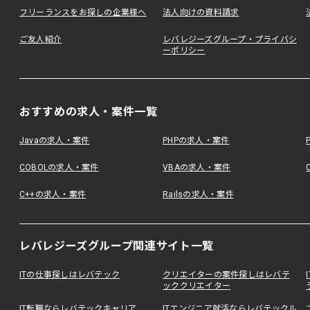
フリーランスをお探しの企業様へ
法人向けの資料請求
ご友人紹介
レバレジーズグループ・プライバシ
ーポリシー
おすすめの求人・案件一覧
Javaの求人・案件
PHPの求人・案件
COBOLの求人・案件
VBAの求人・案件
C++の求人・案件
Railsの求人・案件
レバレジーズグループ関連サイト一覧
ITの仕事探しはレバテック
クリエイターの案件探しはレバテ
ッククリエイター
IT転職ならレバテックキャリア
ITエンジニア就活ならレバテックル