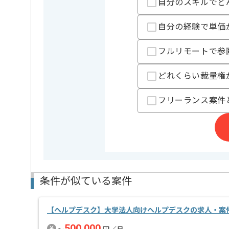
自分のスキルでど
ヘルプデスクとしての実務経験を活かしたい方にお勧
自分の経験で単価
基本的には常駐での作業を見込んでおります。
フルリモートで参
どれくらい裁量権
フリーランス案件
条件が似ている案件
【ヘルプデスク】大学法人向けヘルプデスクの求人・案
500,000