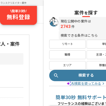
ーランスクリエイター案件
\
簡単30秒
/
案件
探す
を
無料登録
現在公開中の案件は
2743
件
検索できる条件はこちら
求人・案件
リモート
単
職種
言語・
エリア
稼働
検索する
AI検索を使ってみる
簡単30秒 無料サポー
フリーランスの経験はございま