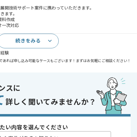
ィ展開技術サポート案件に携わっていただきます。
だきます。
資料作成
せ一次対応
続きをみる
ティ基礎知識
務経験
であれば申し込み可能なケースもございます！まずはお気軽にご相談ください！
 , 30代活躍中 , 長期プロジェクト , 新技術に積極的 , 40代活躍中 , BtoB
ンスに
て
詳しく聞いてみませんか？
でございます。
案件
たい内容を選んでください