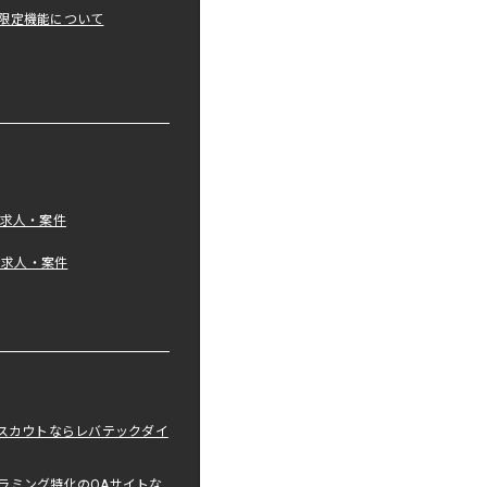
限定機能について
の求人・案件
tの求人・案件
職スカウトならレバテックダイ
ラミング特化のQAサイトな