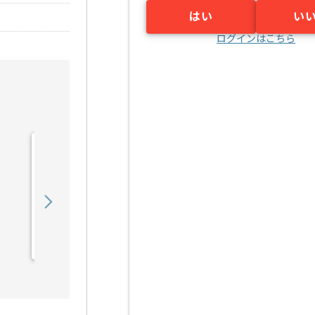
はい
い
ログインはこちら
【ヘルプデスク】コールセ
ンター向けヘルプデスク支
援の求人・案件
500,000
〜
円／月
業務委託
御徒町（東京都）