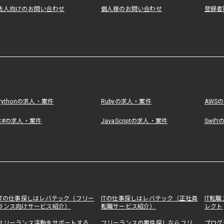
法人向けのお問い合わせ
個人様のお問い合わせ
登録者
Pythonの求人・案件
Rubyの求人・案件
AWS
C#の求人・案件
JavaScriptの求人・案件
Swif
ITの仕事探しはレバテック（フリー
ITの仕事探しはレバテック（正社員
IT転
ランス向けサービス紹介）
転職サービス紹介）
レクト
フリーランス活動をサポートする
フリーランスの案件探しならフリ
プログ