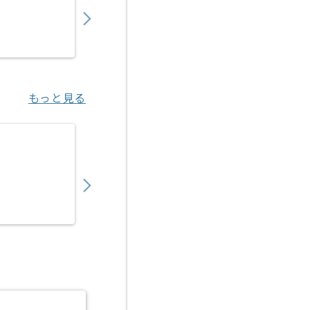
〜
円／月
業務委託
御徒町（東京都）
もっと見る
【ヘルプデスク】製造業向け組織ヘルプデス
500,000
〜
円／月
業務委託
谷塚（埼玉県）