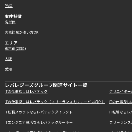
PMO
案件特徴
高単価
実務経験が浅い方OK
エリア
東京都(23区)
大阪
愛知
レバレジーズグループ関連サイト一覧
ITの仕事探しはレバテック
クリエイター
ITの仕事探しはレバテック（フリーランス向けサービス紹介）
ITの仕事探
IT転職スカウトならレバテックダイレクト
IT転職なら
ITエンジニア就活ならレバテックルーキー
フリーランス