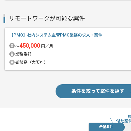
基本的には一部リモート作業を見込んで
リモートワークが可能な案件
【PMO】社内システム主管PMO業務の求人・案件
450,000
〜
円／月
業務委託
御幣島（大阪府）
条件を絞って案件を探す
似た案
希望条件