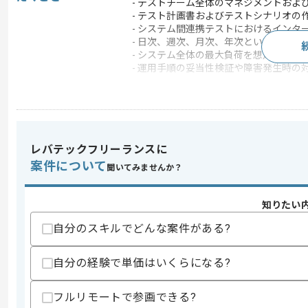
- テストチーム全体のマネジメントおよ
- テスト計画書およびテストシナリオの
- システム間連携テストにおけるインタ
- 日次、週次、月次、年次といった作
- システム全体の最大負荷を想定した性
- 運用手順の妥当性検証や障害発生時の
この案件のポイント
業界
小売
業務内容
ベンダーコントロール 
特徴
20代活躍中 , 30代活躍
レバテックフリーランスに
案件について
聞いてみませんか？
求めるスキル
知りたい
スキル
・テスト戦略策定とテスト設計経験
自分のスキルでどんな案件がある?
・テストチームのマネジメント経験
・作業や基幹系システムの知見
・多角的な品質管理とステークホルダー
自分の経験で単価はいくらになる?
歓迎スキル
フルリモートで参画できる?
・小売やECまたは物流領域でのテスト