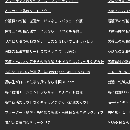
フリーランスの案件探しならフリーランスHub
プログラミン
オンライン診療ならレバクリ
医療・ヘルス
介護職の転職・派遣サービスならレバウェル介護
看護師の転職
保育士の転職支援サービスならレバウェル保育士
医療技師の転
リハビリ職の転職支援サービスならレバウェルリハビリ
栄養士の転職
医師の転職支援サービスならレバウェル医師
薬剤師の転職
医療・ヘルスケア業界の課題解決支援ならレバウェル株式会社
医療看護介護の
メキシコでのお仕事探しはLeverages Career Mexico
アメリカでのお仕事
留学生が日本で仕事を探すなら帰国GO.com
就活・転職支
新卒就活エージェントならキャリアチケット就職
新卒就活無料
新卒就活スカウトならキャリアチケット就職スカウト
若手ハイキャ
フリーター・既卒・未経験の就職・再就職ならハタラクティブ
未経験・若手
障がい者雇用ならワークリア
M&A支援な