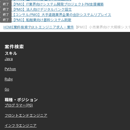
【PMO】IT業界向けシステム開発プロジェクトPM支援構築
終了
【PMO】法人向けデジタルバンク設立
終了
【コンサル/PMO】大手道路業界企業の会計システムリプレイス
終了
【PMO】船舶業向け基幹システム刷新
終了
HOME
案件検索
テストエンジニア求人・案件
【PMO】小売業界向け大規模シス
案件検索
スキル
Java
Python
Ruby
Go
職種・ポジション
プログラマー(PG)
フロントエンドエンジニア
インフラエンジニア