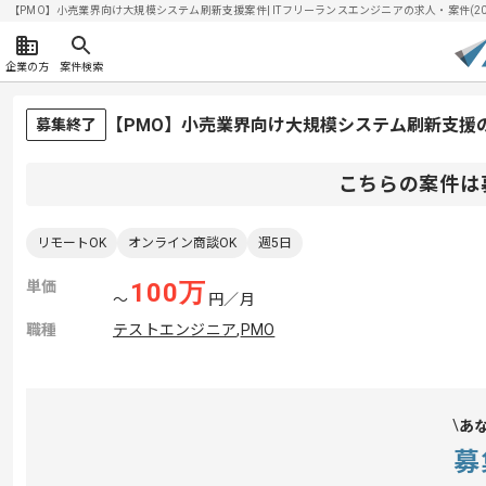
【PMO】小売業界向け大規模システム刷新支援案件| ITフリーランスエンジニアの求人・案件(2026
企業の方
案件検索
【PMO】小売業界向け大規模システム刷新支援
募集終了
こちらの案件は
リモートOK
オンライン商談OK
週5日
単価
100
万
〜
円／月
職種
テストエンジニア
,
PMO
あ
募