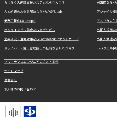
らくらく入退院支援システムならわんコネ
AI面接ならNAL
人と組織のお悩み解決ならNALYSYS Lab.
アジャイル開発なら
業務可視化はremopia
アメリカの生活
オンラインピル診療ならメデリピル
外国人採用ならLe
企業研究・選考対策ならFactBoard(ファクトボード)
外国人派遣なら
ドライバー・施工管理技士の転職ならレバジョブ
レバウェル保
フリーランスエンジニアの求人・案件
サイトマップ
運営会社
個人様のお問い合わせ