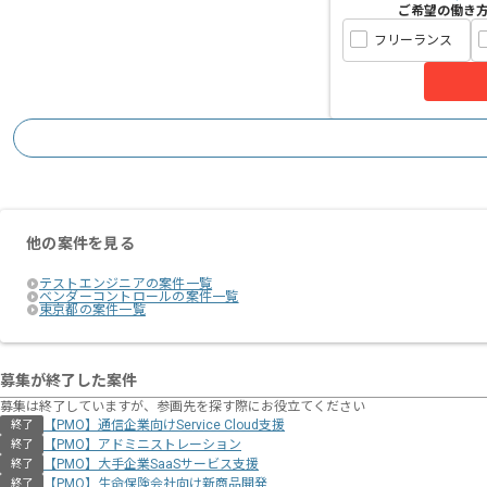
ご希望の働き
フリーランス
他の案件を見る
テストエンジニアの案件一覧
ベンダーコントロールの案件一覧
東京都の案件一覧
募集が終了した案件
募集は終了していますが、参画先を探す際にお役立てください
【PMO】通信企業向けService Cloud支援
終了
【PMO】アドミニストレーション
終了
【PMO】大手企業SaaSサービス支援
終了
【PMO】生命保険会社向け新商品開発
終了