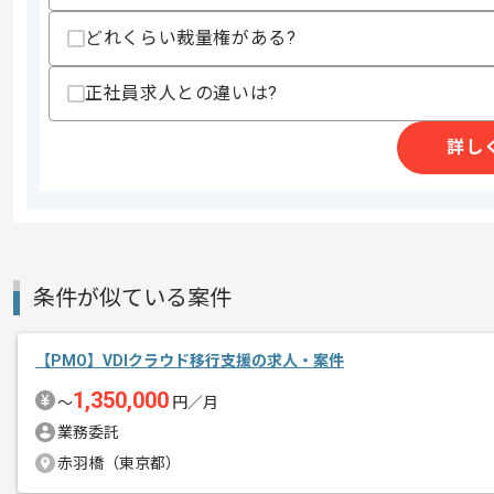
・PMO的立ち位置でのプロジェクト全
どれくらい裁量権がある?
スキルに不安がある方へ
上記に似た経験やスキルをお持ちであれば申
正社員求人との違いは?
詳し
商談回数
2回
その他募集要項
募集人数
1人
作業開始日
2026/06/01
条件が似ている案件
PMOの経験を活かすことができます。
エージェントからのコ
複数案件を保有している企業ですので、
【PMO】VDIクラウド移行支援の求人・案件
メント
ご経験と実績に応じて別案件のご提案も
1,350,000
〜
円／月
新しいアイディアや技術を積極的に導入
業務委託
経験豊富なメンバーと成長が出来る環境
赤羽橋（東京都）
スキルアップされたい方、長期的に参画