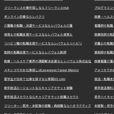
フリーランスの案件探しならフリーランスHub
プログラミン
オンライン診療ならレバクリ
医療・ヘルス
介護職の転職・派遣サービスならレバウェル介護
看護師の転職
保育士の転職支援サービスならレバウェル保育士
医療技師の転
リハビリ職の転職支援サービスならレバウェルリハビリ
栄養士の転職
医師の転職支援サービスならレバウェル医師
薬剤師の転職
医療・ヘルスケア業界の課題解決支援ならレバウェル株式会社
医療看護介護の
メキシコでのお仕事探しはLeverages Career Mexico
アメリカでのお仕事
留学生が日本で仕事を探すなら帰国GO.com
就活・転職支
新卒就活エージェントならキャリアチケット就職
新卒就活無料
新卒就活スカウトならキャリアチケット就職スカウト
若手ハイキャ
フリーター・既卒・未経験の就職・再就職ならハタラクティブ
未経験・若手