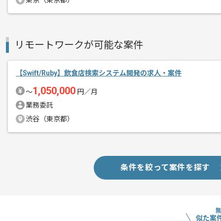
東京（東京都）
経営コンサルティング事業、DX及びIT
エージェントからのコ
を展開している企業でございます。
メント
今回は大手飲食業界向けiOSアプリ開発
リモートワークが可能な案件
ネイティブアプリ開発経験を活かしたい
【Swift/Ruby】飲食店検索システム開発の求人・案件
基本的にはフルリモートでの作業を見込
1,050,000
〜
円／月
業務委託
渋谷（東京都）
条件を絞って案件を探す
似た案