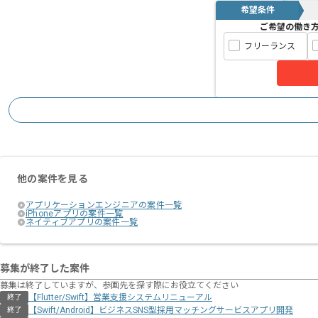
希望条件
ご希望の働き
フリーランス
他の案件を見る
アプリケーションエンジニアの案件一覧
iPhoneアプリの案件一覧
ネイティブアプリの案件一覧
募集が終了した案件
募集は終了していますが、参画先を探す際にお役立てください
【Flutter/Swift】営業支援システムリニューアル
終了
【Swift/Android】ビジネスSNS型採用マッチングサービスアプリ開発
終了