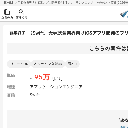
【Swift】大手飲食業界向けiOSアプリ開発案件| ITフリーランスエンジニアの求人・案件(2026/08
企業の方
案件検索
【Swift】大手飲食業界向けiOSアプリ開発の
募集終了
こちらの案件は
リモートOK
オンライン商談OK
週5日
単価
95
万
〜
円／月
職種
アプリケーションエンジニア
言語
Swift
あ