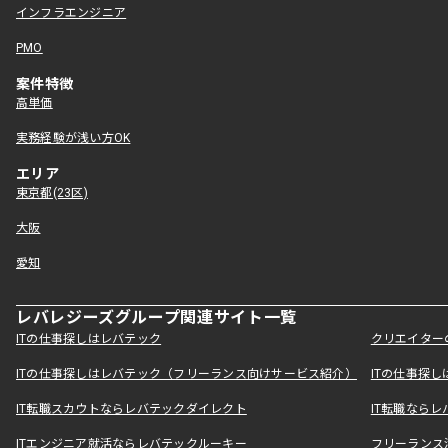
インフラエンジニア
PMO
案件特徴
高単価
実務経験が浅い方OK
エリア
東京都(23区)
大阪
愛知
レバレジーズグループ関連サイト一覧
ITの仕事探しはレバテック
クリエイター
ITの仕事探しはレバテック（フリーランス向けサービス紹介）
ITの仕事探
IT転職スカウトならレバテックダイレクト
IT転職なら
ITエンジニア就活ならレバテックルーキー
フリーランス