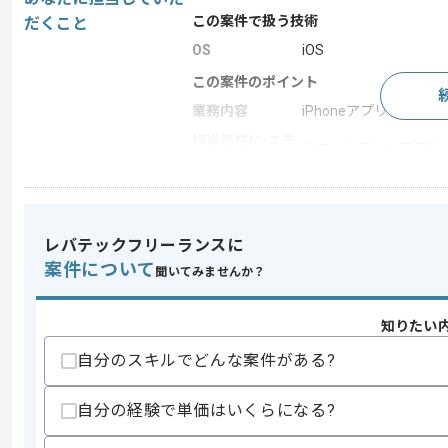
この案件で扱う技術
だくこと
OS
iOS
この案件のポイント
業務内容
iPhoneアプリ , 受託
担当領域/システ
スマートフォンアプリ
ム
特徴
20代活躍中 , 30代活躍中
レバテックフリーランスに
求めるスキル
案件について
聞いてみませんか？
スキル
・PM、PL、TL等のマネジメント経験(3
・iOSネイティブアプリ開発経験(5年以上
知りたい
・アーキテクチャ、ライブラリ等の選定
・0ベースで完全新規のiOSプロジェク
自分のスキルでどんな案件がある?
歓迎スキル
・Swiftを用いた開発経験
自分の経験で単価はいくらになる?
・Apple提唱のMVC以外のアーキテク
・スクラム開発経験