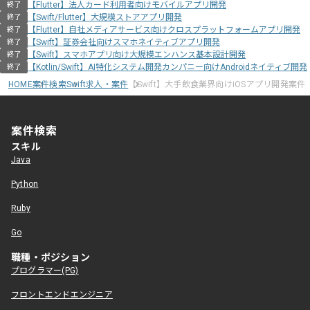
【Flutter】法人カード利用者向けモバイルアプリ開発
終了
【Swift/Flutter】大規模ストアアプリ開発
終了
【Flutter】自社メディアサービス向けクロスプラットフォームアプリ開発
終了
【Swift】証券会社向けスマホネイティブアプリ開発
終了
【Swift】スマホアプリ向け大規模エンハンス基本設計開発
終了
【Kotlin/Swift】AI特化システム開発カンパニー向けAndroidネイティブ開発
終了
HOME
案件検索
Swift求人・案件
【Swift】大手飲食業界向けiOSアプリ開発案件
案件検索
スキル
Java
Python
Ruby
Go
職種・ポジション
プログラマー(PG)
フロントエンドエンジニア