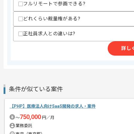
フルリモートで参画できる?
・テックリード経験
スキルに不安がある方へ
どれくらい裁量権がある?
上記に似た経験やスキルをお持ちであれば申
正社員求人との違いは?
詳し
精算条件
有
精算・お支払い
精算基準時間
140時間〜180時間
支払いサイト
15日
条件が似ている案件
商談回数
2回
その他募集要項
募集人数
1人
【PHP】医療法人向けSaaS開発の求人・案件
作業開始日
2026/05/07
750,000
〜
円／月
業務委託