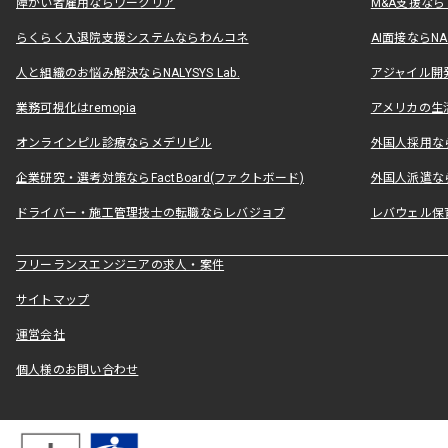
障がい者雇用ならワークリア
M&A支援な
らくらく入退院支援システムならわんコネ
AI面接ならNAL
人と組織のお悩み解決ならNALYSYS Lab.
アジャイル開発なら
業務可視化はremopia
アメリカの生活
オンラインピル診療ならメデリピル
外国人採用ならLe
企業研究・選考対策ならFactBoard(ファクトボード)
外国人派遣なら
ドライバー・施工管理技士の転職ならレバジョブ
レバウェル保
フリーランスエンジニアの求人・案件
サイトマップ
運営会社
個人様のお問い合わせ