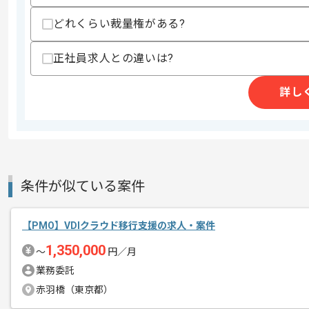
どれくらい裁量権がある?
正社員求人との違いは?
商談回数
1回
その他募集要項
募集人数
1人
詳し
作業開始日
2026/05/18
レバテックでの実績がある企業の案件で
エージェントからのコ
条件が似ている案件
メント
PMOの経験を活かすことができます。
複数案件を保有している企業ですので、
【PMO】VDIクラウド移行支援の求人・案件
ご経験と実績に応じて別案件のご提案も
1,350,000
〜
円／月
新しいアイディアや技術を積極的に導入
業務委託
経験豊富なメンバーと成長が出来る環境
赤羽橋（東京都）
スキルアップされたい方、長期的に参画