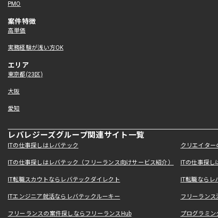
PMO
案件特徴
高単価
実務経験が浅い方OK
エリア
東京都(23区)
大阪
愛知
レバレジーズグループ関連サイト一覧
ITの仕事探しはレバテック
クリエイター
ITの仕事探しはレバテック（フリーランス向けサービス紹介）
ITの仕事探
IT転職スカウトならレバテックダイレクト
IT転職なら
ITエンジニア就活ならレバテックルーキー
フリーランス
フリーランスの案件探しならフリーランスHub
プログラミン