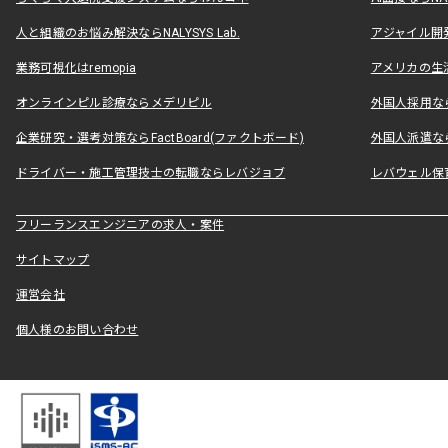
人と組織のお悩み解決ならNALYSYS Lab.
アジャイル開発なら
業務可視化はremopia
アメリカの生活
オンラインピル診療ならメデリピル
外国人採用ならLe
企業研究・選考対策ならFactBoard(ファクトボード)
外国人派遣なら
ドライバー・施工管理技士の転職ならレバジョブ
レバウェル保
フリーランスエンジニアの求人・案件
サイトマップ
運営会社
個人様のお問い合わせ