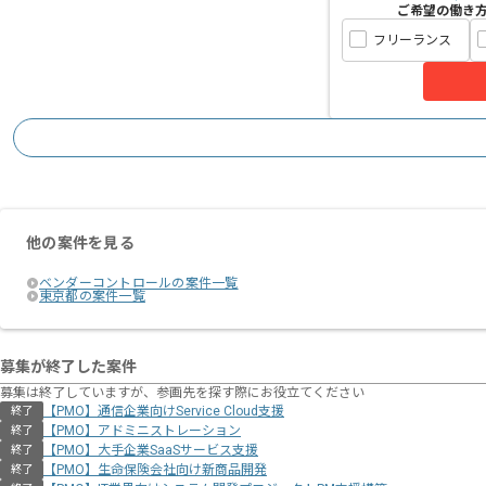
ご希望の働き
フリーランス
他の案件を見る
ベンダーコントロールの案件一覧
東京都の案件一覧
募集が終了した案件
募集は終了していますが、参画先を探す際にお役立てください
【PMO】通信企業向けService Cloud支援
終了
【PMO】アドミニストレーション
終了
【PMO】大手企業SaaSサービス支援
終了
【PMO】生命保険会社向け新商品開発
終了