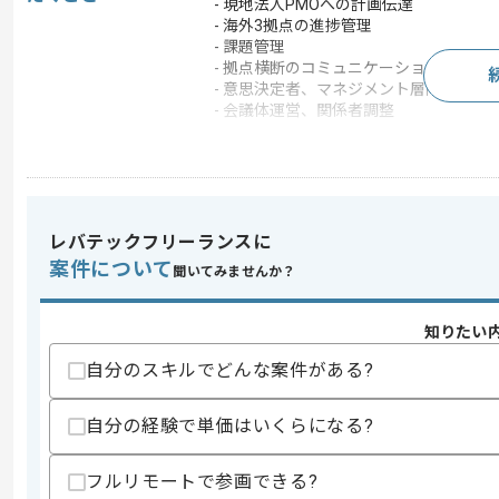
- 現地法人PMOへの計画伝達
- 海外3拠点の進捗管理
- 課題管理
- 拠点横断のコミュニケーション支援
- 意思決定者、マネジメント層向け資料
- 会議体運営、関係者調整
この案件のポイント
業務内容
ベンダーコントロール , 
特徴
参画実績あり , 20代活
レバテックフリーランスに
案件について
聞いてみませんか？
求めるスキル
スキル
・ウォーターフォール型システム開発にお
知りたい
・プロジェクトの意思決定やマネジメン
・英語を用いた実務経験(ビジネスレベル
自分のスキルでどんな案件がある?
歓迎スキル
自分の経験で単価はいくらになる?
・SAP導入の知見
スキルに不安がある方へ
フルリモートで参画できる?
上記に似た経験やスキルをお持ちであれば申