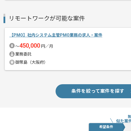
基本的には一部リモート作業を見込んで
リモートワークが可能な案件
【PMO】社内システム主管PMO業務の求人・案件
450,000
〜
円／月
業務委託
御幣島（大阪府）
条件を絞って案件を探す
似た案
希望条件