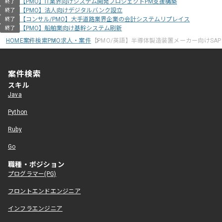
【PMO】IT業界向けシステム開発プロジェクトPM支援構築
終了
【PMO】法人向けデジタルバンク設立
終了
【コンサル/PMO】大手道路業界企業の会計システムリプレイス
終了
【PMO】船舶業向け基幹システム刷新
終了
HOME
案件検索
PMO求人・案件
【PMO/英語】半導体製造装置メーカー向けSA
案件検索
スキル
Java
Python
Ruby
Go
職種・ポジション
プログラマー(PG)
フロントエンドエンジニア
インフラエンジニア