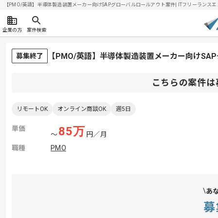
【PMO/英語】半導体製造装置メーカー向けSAPグローバルロールアウト案件| ITフリーランスエンジ
企業の方
案件検索
【PMO/英語】半導体製造装置メーカー向けSA
募集終了
こちらの案件は
リモートOK
オンライン商談OK
週5日
単価
85
万
〜
円／月
職種
PMO
あ
募