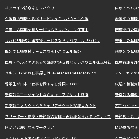
オンライン診療ならレバクリ
医療・ヘルス
介護職の転職・派遣サービスならレバウェル介護
看護師の転職
保育士の転職支援サービスならレバウェル保育士
医療技師の転
リハビリ職の転職支援サービスならレバウェルリハビリ
栄養士の転職
医師の転職支援サービスならレバウェル医師
薬剤師の転職
医療・ヘルスケア業界の課題解決支援ならレバウェル株式会社
医療看護介護の
メキシコでのお仕事探しはLeverages Career Mexico
アメリカでのお仕事
留学生が日本で仕事を探すなら帰国GO.com
就活・転職支
新卒就活エージェントならキャリアチケット就職
新卒就活無料
新卒就活スカウトならキャリアチケット就職スカウト
若手ハイキャ
フリーター・既卒・未経験の就職・再就職ならハタラクティブ
未経験・若手
障がい者雇用ならワークリア
M&A支援な
らくらく入退院支援システムならわんコネ
AI面接ならNAL