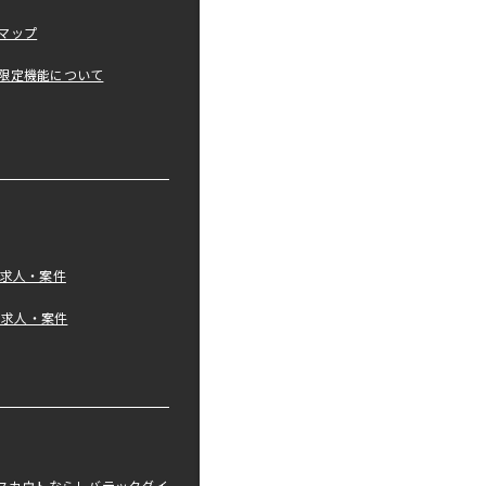
マップ
限定機能について
の求人・案件
tの求人・案件