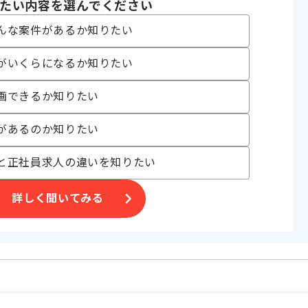
たい内容を選んでください
んな案件があるか知りたい
発 , 受託開発
システム
がいくらになるか知りたい
 , 30代活躍中 , 長期プロジェクト , 新技術に積極的 , 40代活躍中 , BtoB
画できるか知りたい
があるのか知りたい
いる企業でございます。
携わっていただきます。
と正社員求人の違いを知りたい
詳しく聞いてみる