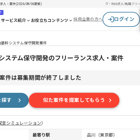
・案件(2026/08/06更新)
IT・Web求人/転職
フリ
！
ログイン
採用企業の方へ
サービス紹介
お役立ちコンテンツ
国内基幹システム保守開発案件
幹システム保守開発のフリーランス求人・案件
案件は募集期間が終了しました
を探す
似た案件を提案してもらう
収支シミュレーション
）
最寄り駅
品川（東京都）