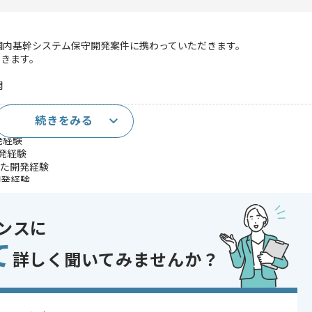
け国内基幹システム保守開発案件に携わっていただきます。
だきます。
開
続きをみる
経験
発経験
開発経験
用いた開発経験
た開発経験
開発経験
otを用いた開発経験
発経験
ンスに
であれば申し込み可能なケースもございます！まずはお気軽にご相談ください！
て
詳しく聞いてみませんか？
xt.js