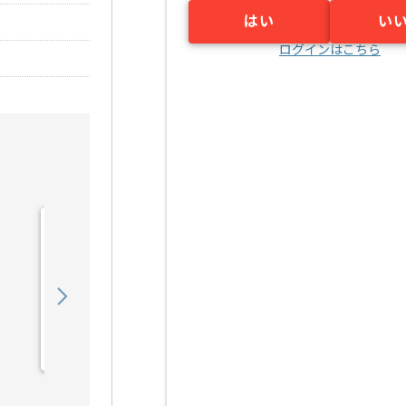
はい
い
ログインはこちら
【Java】建設業向け販売
管理システム開発の求人・
案件
550,000
〜
円／月
業務委託
錦糸町（東京都）