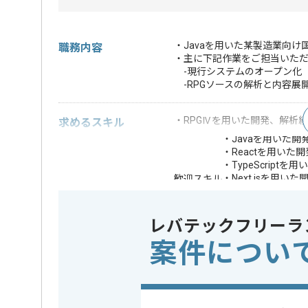
・Javaを用いた某製造業向
職務内容
・主に下記作業をご担当いた
-現行システムのオープン化
-RPGソースの解析と内容展
・RPGⅣを用いた開発、解析
求めるスキル
・Javaを用いた開
・Reactを用いた
・TypeScriptを
・Next.jsを用い
歓迎スキル
・HTML5を用いた
・GitHub Copil
・DB2を用いた開
レバテックフリーラ
※上記に似た経験やスキルをお持ち
案件につい
フレームワーク
React , Ne
この案件で扱う技術
DB
DB2
開発ツール
GitHub