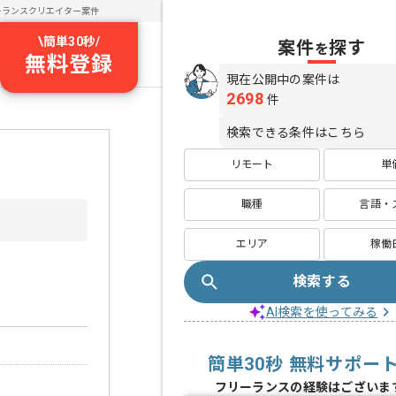
ーランスクリエイター案件
\
簡単30秒
/
案件
探す
を
無料登録
現在公開中の案件は
2698
件
検索できる条件はこちら
リモート
単
職種
言語・
エリア
稼働
検索する
AI検索を使ってみる
簡単30秒 無料サポー
フリーランスの経験はございま