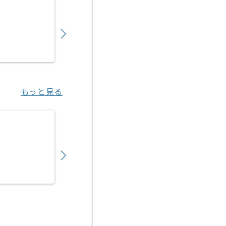
【Java】建設業向け販売管理システム開発の
550,000
〜
円／月
業務委託
錦糸町（東京都）
もっと見る
【Java/Vue.js】官公庁向け医療系システム
550,000
〜
円／月
業務委託
新橋（東京都）