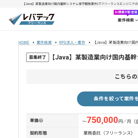
【Java】某製造業向け国内基幹システム保守開発案件| ITフリーランスエンジニアの求人
AI検索が新登場
案件検索
HOME
案件検索
RPG求人・案件
【Java】某製造業向け
【Java】某製造業向け国内基
募集終了
こちらの
条件を絞って案件
750,000
単価
〜
円／月
（
契約形態
業務委託（フリーランス）