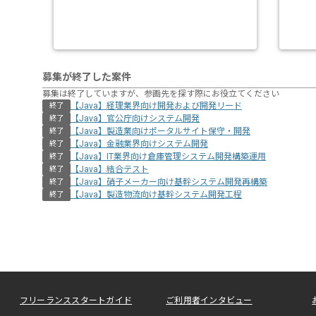
募集が終了した案件
募集は終了していますが、参画先を探す際にお役立てください
【Java】経理業界向け開発および開発リード
終了
【Java】官公庁向けシステム開発
終了
【Java】製造業向けポータルサイト保守・開発
終了
【Java】金融業界向けシステム開発
終了
【Java】IT業界向け倉庫管理システム開発構築運用
終了
【Java】結合テスト
終了
【Java】硝子メーカー向け基幹システム開発再構築
終了
【Java】製造物流向け基幹システム開発工程
終了
フリーランススタートガイド
ご利用者インタビュー