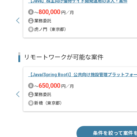
【Java】株主向け優待サイト開発運用の求人・案件
800,000
〜
円／月
業務委託
虎ノ門（東京都）
リモートワークが可能な案件
【Java(Spring Boot)】公共向け施設管理プラットフォ
650,000
〜
円／月
業務委託
新橋（東京都）
条件を絞って案件