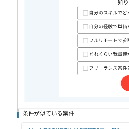
知り
自分のスキルでど
業務内容
システム開
この案件のポイント
担当領域/システム
基幹業務
自分の経験で単価
特徴
20代活躍中
フルリモートで参
担当者より
どれくらい裁量権
ITアウトソーシング事業、映像制作事業等を展開して
今回は某製造業向け国内基幹システム保守開発案件に
フリーランス案件
Javaを用いた開発経験を活かしたい方にお勧めです。
基本的には常駐での作業を見込んでおります。
チームでの開発が得意な方にマッチします。
条件が似ている案件