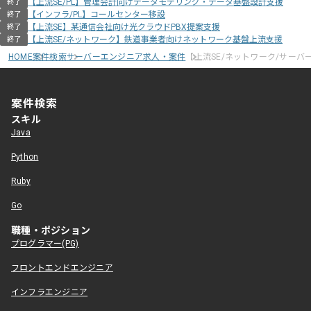
【上流SE/PL】管理会計向けデータモデリング・データ基盤設計支援
終了
【インフラ/PL】コールセンター移設
終了
【上流SE】某通信会社向け光クラウドPBX提案支援
終了
【上流SE/ネットワーク】鉄道事業者向けネットワーク基盤上流支援
終了
HOME
案件検索
サーバーエンジニア求人・案件
【上流SE/ネットワーク/サー
案件検索
スキル
Java
Python
Ruby
Go
職種・ポジション
プログラマー(PG)
フロントエンドエンジニア
インフラエンジニア