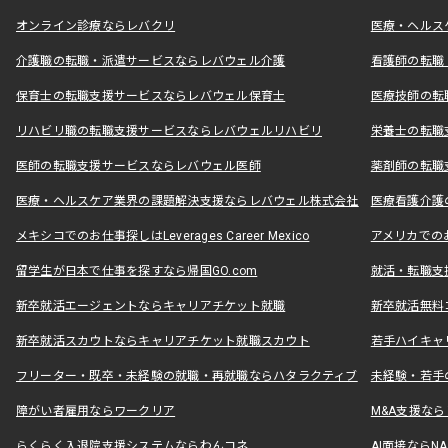
オンライン診療ならレバクリ
医療・ヘルス
介護職の転職・派遣サービスならレバウェル介護
看護師の転職
保育士の転職支援サービスならレバウェル保育士
医療技師の転
リハビリ職の転職支援サービスならレバウェルリハビリ
栄養士の転職
医師の転職支援サービスならレバウェル医師
薬剤師の転職
医療・ヘルスケア業界の課題解決支援ならレバウェル株式会社
医療看護介護の
メキシコでのお仕事探しはLeverages Career Mexico
アメリカでのお仕事
留学生が日本で仕事を探すなら帰国GO.com
就活・転職支
新卒就活エージェントならキャリアチケット就職
新卒就活無料
新卒就活スカウトならキャリアチケット就職スカウト
若手ハイキャ
フリーター・既卒・未経験の就職・再就職ならハタラクティブ
未経験・若手
障がい者雇用ならワークリア
M&A支援な
らくらく入退院支援システムならわんコネ
AI面接ならNAL