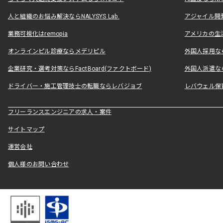
人と組織のお悩み解決ならNALYSYS Lab.
アジャイル開発なら
業務可視化はremopia
アメリカの生活
オンラインピル診療ならメデリピル
外国人採用ならLe
企業研究・選考対策ならFactBoard(ファクトボード)
外国人派遣なら
ドライバー・施工管理技士の転職ならレバジョブ
レバウェル保
フリーランスエンジニアの求人・案件
サイトマップ
運営会社
個人様のお問い合わせ