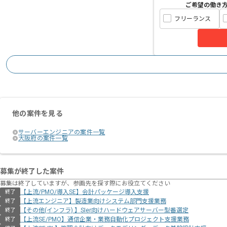
ご希望の働き
フリーランス
他の案件を見る
サーバーエンジニアの案件一覧
大阪府の案件一覧
募集が終了した案件
募集は終了していますが、参画先を探す際にお役立てください
【上流/PMO/導入SE】会計パッケージ導入支援
終了
【上流エンジニア】製造業向けシステム部門支援業務
終了
【その他(インフラ) 】SIer向けハードウェアサーバー型番選定
終了
【上流SE/PMO】通信企業・業務自動化プロジェクト支援業務
終了