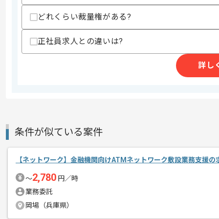
・ユーザーヒアリング経験
どれくらい裁量権がある?
スキルに不安がある方へ
上記に似た経験やスキルをお持ちであれば申
正社員求人との違いは?
詳し
精算条件
有
精算・お支払い
精算基準時間
140時間〜180時間
支払いサイト
15日
条件が似ている案件
商談回数
1回
その他募集要項
【ネットワーク】金融機関向けATMネットワーク敷設業務支援の
募集人数
1人
2,780
〜
円／時
作業開始日
2026/07/01
業務委託
岡場（兵庫県）
リモートワーク：立ち上がり1~2ヶ月ほ