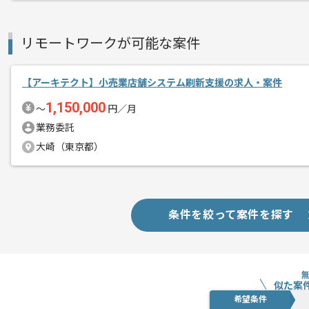
エージェントからのコ
ます。
メント
※立ち上がり期間やリモート頻度は習熟
リモートワークが可能な案件
※基本常駐で作業いただける場合、優先
【アーキテクト】小売業店舗システム刷新支援の求人・案件
本案件は、世界で初めて魚群探知機の実
1,150,000
〜
円／月
カーでの案件でございます。世界中に拠
業務委託
的な航行を支える、極めて盤石かつグロ
大崎（東京都）
同社は長年培ってきたセンシング技術や
推進しております。自動運航船の実現に
衛星通信を活用した海洋データの利活用
条件を絞って案件を探す
と形にしている企業でございます。
似た案
希望条件