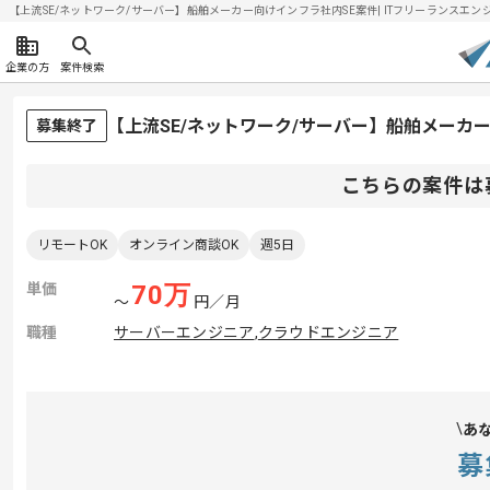
【上流SE/ネットワーク/サーバー】船舶メーカー向けインフラ社内SE案件| ITフリーランスエンジニア
企業の方
案件検索
【上流SE/ネットワーク/サーバー】船舶メーカ
募集終了
こちらの案件は
リモートOK
オンライン商談OK
週5日
単価
70
万
〜
円／月
職種
サーバーエンジニア
,
クラウドエンジニア
あ
募