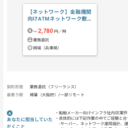
【ネットワーク】金融機関
向けATMネットワーク敷
設業務支援の求人・案件
2,780
〜
円／時
業務委託
岡場（兵庫県）
契約形態
業務委託（フリーランス）
最寄り駅
樟葉（大阪府）/一部リモート
・船舶メーカー向けインフラ社内SE案
・具体的には下記作業の中でご経験と合
あなたに担当していた
-サーバー、ネットワーク運用設計、
だくこと