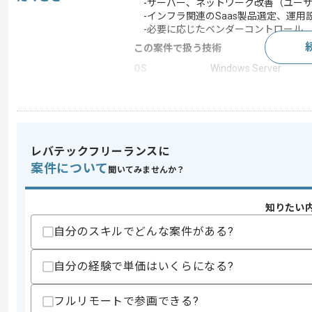
-サーバー、ネットワーク改善（ユーザ
-インフラ関連のSaas製品選定、運用
-必要に応じたベンダーコントロール
この案件で扱う技術
OS
Windows Server
クラウド
AWS
この案件のポイント
業務内容
サーバ構築
レバテックフリーランスに
特徴
20代活躍中 , 30代活躍
案件について
聞いてみませんか？
求めるスキル
知りたい
スキル
・サーバー、ネットワークの運用保守、
自分のスキルでどんな案件がある?
歓迎スキル
自分の経験で単価はいくらになる?
・リーダー経験
・セキュリティ関連の知見
・ベンダーコントロール経験
フルリモートで参画できる?
・情報システム部門での案件参画経験