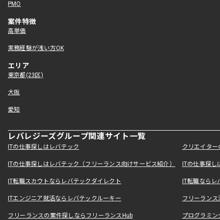
PMO
案件特徴
高単価
実務経験が浅い方OK
エリア
東京都(23区)
大阪
愛知
レバレジーズグループ関連サイト一覧
ITの仕事探しはレバテック
クリエイター
ITの仕事探しはレバテック（フリーランス向けサービス紹介）
ITの仕事探
IT転職スカウトならレバテックダイレクト
IT転職なら
ITエンジニア就活ならレバテックルーキー
フリーランス
フリーランスの案件探しならフリーランスHub
プログラミン