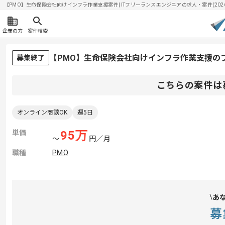
【PMO】生命保険会社向けインフラ作業支援案件| ITフリーランスエンジニアの求人・案件(2026/
企業の方
案件検索
【PMO】生命保険会社向けインフラ作業支援の
募集終了
こちらの案件は
オンライン商談OK
週5日
単価
95
万
〜
円／月
職種
PMO
あ
募