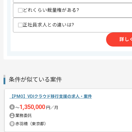
・PowerPointやExcelまたはWor
歓迎スキル
どれくらい裁量権がある?
・金融業界や生命保険のインフラ案件へ
・クラウド移行プロジェクト経験
正社員求人との違いは?
・PMPやITILや基本情報または応用情
・インフラ基盤構築経験
詳し
・情報システム部でのPM経験
・セキュリティに関する知見
・インフラにおける運用保守経験
スキルに不安がある方へ
上記に似た経験やスキルをお持ちであれば申
条件が似ている案件
商談回数
2回
【PMO】VDIクラウド移行支援の求人・案件
その他募集要項
募集人数
1人
1,350,000
〜
円／月
作業開始日
2026/08/03
業務委託
赤羽橋（東京都）