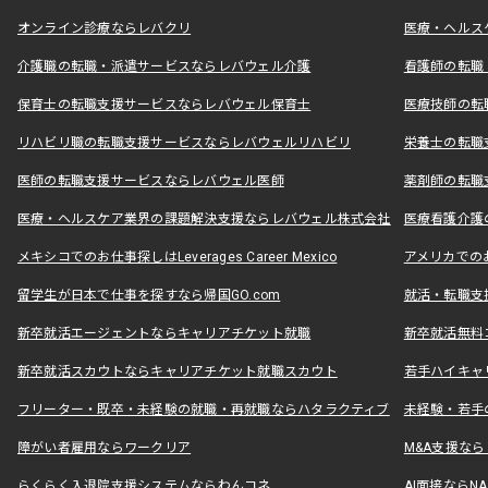
オンライン診療ならレバクリ
医療・ヘルス
介護職の転職・派遣サービスならレバウェル介護
看護師の転職
保育士の転職支援サービスならレバウェル保育士
医療技師の転
リハビリ職の転職支援サービスならレバウェルリハビリ
栄養士の転職
医師の転職支援サービスならレバウェル医師
薬剤師の転職
医療・ヘルスケア業界の課題解決支援ならレバウェル株式会社
医療看護介護の
メキシコでのお仕事探しはLeverages Career Mexico
アメリカでのお仕事
留学生が日本で仕事を探すなら帰国GO.com
就活・転職支
新卒就活エージェントならキャリアチケット就職
新卒就活無料
新卒就活スカウトならキャリアチケット就職スカウト
若手ハイキャ
フリーター・既卒・未経験の就職・再就職ならハタラクティブ
未経験・若手
障がい者雇用ならワークリア
M&A支援な
らくらく入退院支援システムならわんコネ
AI面接ならNAL