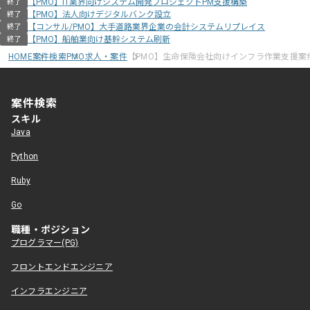
【PMO】IT業界向けシステム開発プロジェクトPM支援構築
終了
【PMO】法人向けデジタルバンク設立
終了
【コンサル/PMO】大手道路業界企業の会計システムリプレイス
終了
【PMO】船舶業向け基幹システム刷新
終了
HOME
案件検索
PMO求人・案件
【PMO】生命保険会社向けインフラ作業支援案
案件検索
スキル
Java
Python
Ruby
Go
職種・ポジション
プログラマー(PG)
フロントエンドエンジニア
インフラエンジニア