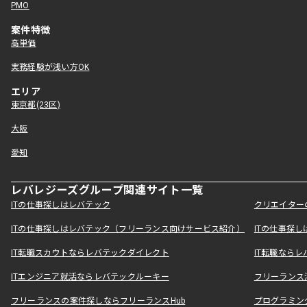
PMO
案件特徴
高単価
実務経験が浅い方OK
エリア
東京都(23区)
大阪
愛知
レバレジーズグループ関連サイト一覧
ITの仕事探しはレバテック
クリエイター
ITの仕事探しはレバテック（フリーランス向けサービス紹介）
ITの仕事探
IT転職スカウトならレバテックダイレクト
IT転職なら
ITエンジニア就活ならレバテックルーキー
フリーランス
フリーランスの案件探しならフリーランスHub
プログラミン