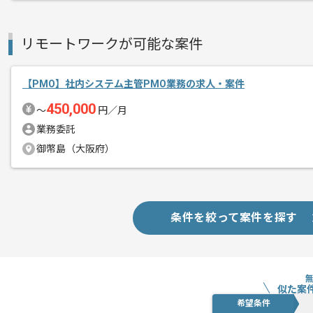
レバテックでの実績がある企業の案件で
エージェントからのコ
メント
リモートワークが可能な案件
PMOの経験を活かすことができます。
複数案件を保有している企業ですので、
【PMO】社内システム主管PMO業務の求人・案件
ご経験と実績に応じて別案件のご提案も
450,000
新しいアイディアや技術を積極的に導入
〜
円／月
経験豊富なメンバーと成長が出来る環境
業務委託
スキルアップされたい方、長期的に参画
御幣島（大阪府）
条件を絞って案件を探す
似た案
希望条件