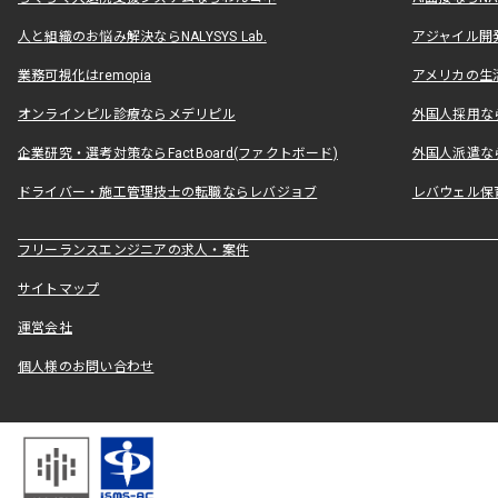
人と組織のお悩み解決ならNALYSYS Lab.
アジャイル開発なら
業務可視化はremopia
アメリカの生活
オンラインピル診療ならメデリピル
外国人採用ならLe
企業研究・選考対策ならFactBoard(ファクトボード)
外国人派遣なら
ドライバー・施工管理技士の転職ならレバジョブ
レバウェル保
フリーランスエンジニアの求人・案件
サイトマップ
運営会社
個人様のお問い合わせ