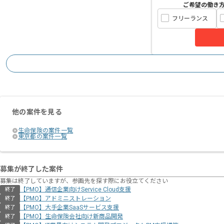
ご希望の働き
フリーランス
他の案件を見る
生命保険の案件一覧
東京都の案件一覧
募集が終了した案件
募集は終了していますが、参画先を探す際にお役立てください
【PMO】通信企業向けService Cloud支援
終了
【PMO】アドミニストレーション
終了
【PMO】大手企業SaaSサービス支援
終了
【PMO】生命保険会社向け新商品開発
終了