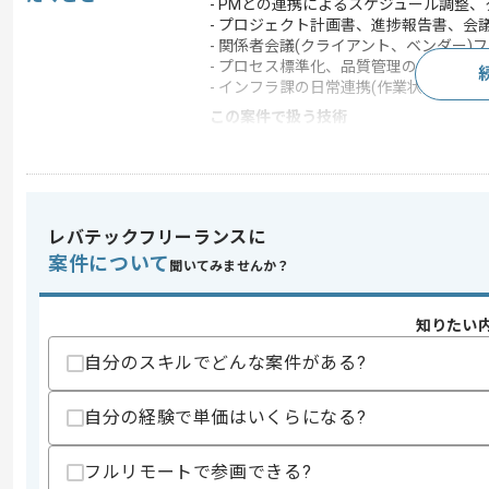
- PMとの連携によるスケジュール調整
- プロジェクト計画書、進捗報告書、会
- 関係者会議(クライアント、ベンダー)
- プロセス標準化、品質管理の推進
- インフラ課の日常連携(作業状況共有、
この案件で扱う技術
OS
Windows Server
クラウド
AWS
この案件のポイント
レバテックフリーランスに
業界
生命保険
案件について
聞いてみませんか？
業務内容
ベンダーコントロール
特徴
参画実績あり , 20代活躍
知りたい
自分のスキルでどんな案件がある?
求めるスキル
自分の経験で単価はいくらになる?
スキル
・PMO経験者
・オンプレサーバやネットワーク構成な
・AWSやAzureなどクラウドの知見
フルリモートで参画できる?