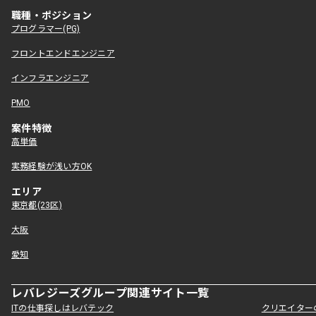
職種・ポジション
プログラマー(PG)
フロントエンドエンジニア
インフラエンジニア
PMO
案件特徴
高単価
実務経験が浅い方OK
エリア
東京都(23区)
大阪
愛知
レバレジーズグループ関連サイト一覧
ITの仕事探しはレバテック
クリエイター