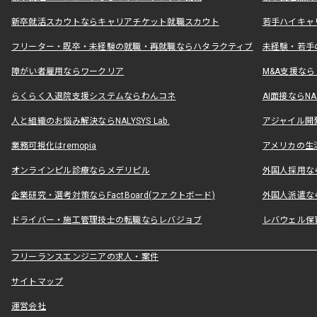
新卒就活スカウトならキャリアチケット就職スカウト
若手ハイキャ
フリーター・既卒・未経験の就職・再就職ならハタラクティブ
未経験・若手
障がい者雇用ならワークリア
M&A支援な
らくらく入退院支援システムならわんコネ
AI面接ならNAL
人と組織のお悩み解決ならNALYSYS Lab.
アジャイル開発なら
業務可視化はremopia
アメリカの生活
オンラインピル診療ならメデリピル
外国人採用ならLe
企業研究・選考対策ならFactBoard(ファクトボード)
外国人派遣なら
ドライバー・施工管理技士の転職ならレバジョブ
レバウェル保
フリーランスエンジニアの求人・案件
サイトマップ
運営会社