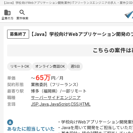
【Java】学校向けWebアプリケーション開発案件| ITフリーランスエンジニアの求人・案件(2026/
企業の方
案件検索
【Java】学校向けWebアプリケーション開発
募集終了
こちらの案件は
リモートOK
オンライン商談OK
週5日
65
万
単価
〜
円／月
契約形態
業務委託（フリーランス）
最寄り駅
博多（福岡県）/一部リモート
職種
サーバーサイドエンジニア
言語
JSP
,
Java
,
JavaScript
,
CSS
,
HTML
・学校向けWebアプリケーション開発案
・Javaを用いて開発をご担当していた
あなたに担当していた