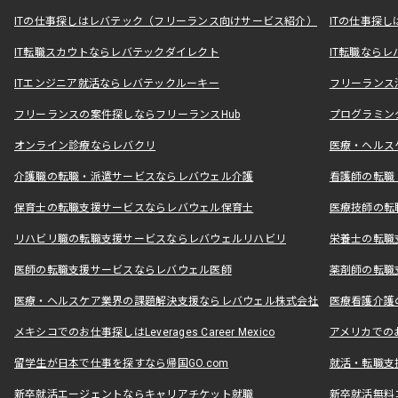
ITの仕事探しはレバテック（フリーランス向けサービス紹介）
ITの仕事探
IT転職スカウトならレバテックダイレクト
IT転職なら
ITエンジニア就活ならレバテックルーキー
フリーランス
フリーランスの案件探しならフリーランスHub
プログラミン
オンライン診療ならレバクリ
医療・ヘルス
介護職の転職・派遣サービスならレバウェル介護
看護師の転職
保育士の転職支援サービスならレバウェル保育士
医療技師の転
リハビリ職の転職支援サービスならレバウェルリハビリ
栄養士の転職
医師の転職支援サービスならレバウェル医師
薬剤師の転職
医療・ヘルスケア業界の課題解決支援ならレバウェル株式会社
医療看護介護の
メキシコでのお仕事探しはLeverages Career Mexico
アメリカでのお仕事
留学生が日本で仕事を探すなら帰国GO.com
就活・転職支
新卒就活エージェントならキャリアチケット就職
新卒就活無料