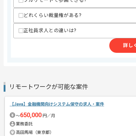
フルリモートで参画できる?
支払いサイト
15日
どれくらい裁量権がある?
正社員求人との違いは?
商談回数
1回
その他募集要項
募集人数
1人
詳し
作業開始日
2021/11/01
学校向けWebアプリケーション開発案件
エージェントからのコ
リモートワークが可能な案件
メント
Springを用いた開発経験のある方には
【Java】金融機関向けシステム保守の求人・案件
要件定義されたものを基本設計に落とし
650,000
〜
円／月
業務委託
高田馬場（東京都）