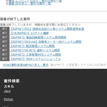
横浜 エンジニアの求人・案件の案件一覧
基盤 SEの求人・案件の案件一覧
募集が終了した案件
募集は終了していますが、参画先を探す際にお役立てください
【ASP.NET/SQL】損保会社向け人事システム開発運用支援
終了
【C#/ASP.NET】ECサイト構築
終了
【ASP.NET】電話回線管理システム更改開発
終了
【ASP.NET/VBScript】自動車メーカー向けシステム開発
終了
【ASP.NET】配送管理システム開発
終了
【ASP.NET/VB.NET】基幹システム開発
終了
【ASP.NET】工事管理WEBシステム開発
終了
【ASP.NET】WEBシステムリニューアル
終了
HOME
案件検索
ASP.NET求人・案件
【ASP.NET】入退管理システムNFC対応案件
案件検索
スキル
Java
Python