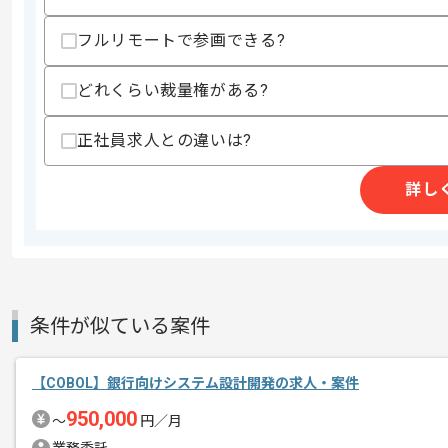
フルリモートで参画できる?
精算条件
有
精算・お支払い
どれくらい裁量権がある?
精算基準時間
140時間〜180時間
支払いサイト
15日
正社員求人との違いは?
詳し
商談回数
1回
その他募集要項
募集人数
1人
作業開始日
2021/10/07
条件が似ている案件
国内大手企業を主要顧客とする安定した
エージェントからのコ
アプリ開発経験がある方にマッチいたし
【COBOL】銀行向けシステム設計開発の求人・案件
メント
950,000
〜
円／月