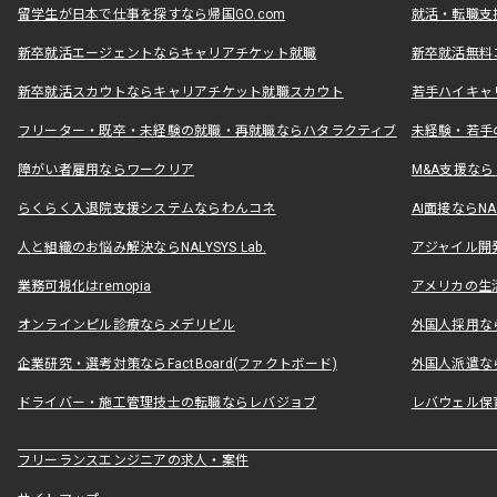
留学生が日本で仕事を探すなら帰国GO.com
就活・転職支
新卒就活エージェントならキャリアチケット就職
新卒就活無料
新卒就活スカウトならキャリアチケット就職スカウト
若手ハイキャ
フリーター・既卒・未経験の就職・再就職ならハタラクティブ
未経験・若手
障がい者雇用ならワークリア
M&A支援な
らくらく入退院支援システムならわんコネ
AI面接ならNAL
人と組織のお悩み解決ならNALYSYS Lab.
アジャイル開発なら
業務可視化はremopia
アメリカの生活
オンラインピル診療ならメデリピル
外国人採用ならLe
企業研究・選考対策ならFactBoard(ファクトボード)
外国人派遣なら
ドライバー・施工管理技士の転職ならレバジョブ
レバウェル保
フリーランスエンジニアの求人・案件