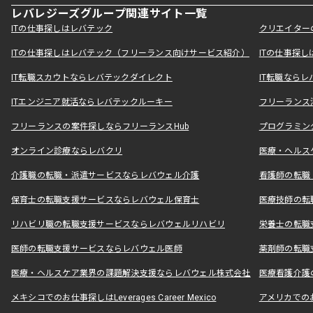
レバレジーズグループ関連サイト一覧
ITの仕事探しはレバテック
クリエイター
ITの仕事探しはレバテック（フリーランス向けサービス紹介）
ITの仕事探
IT転職スカウトならレバテックダイレクト
IT転職なら
ITエンジニア就活ならレバテックルーキー
フリーランス
フリーランスの案件探しならフリーランスHub
プログラミン
オンライン診療ならレバクリ
医療・ヘルス
介護職の転職・派遣サービスならレバウェル介護
看護師の転職
保育士の転職支援サービスならレバウェル保育士
医療技師の転
リハビリ職の転職支援サービスならレバウェルリハビリ
栄養士の転職
医師の転職支援サービスならレバウェル医師
薬剤師の転職
医療・ヘルスケア業界の課題解決支援ならレバウェル株式会社
医療看護介護の
メキシコでのお仕事探しはLeverages Career Mexico
アメリカでのお仕事