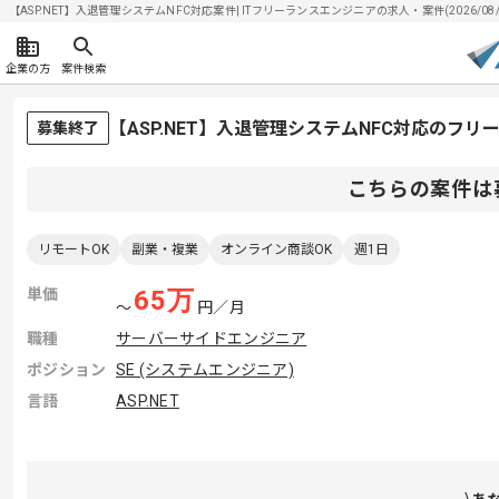
【ASP.NET】入退管理システムNFC対応案件| ITフリーランスエンジニアの求人・案件(2026/08/
企業の方
案件検索
【ASP.NET】入退管理システムNFC対応のフ
募集終了
こちらの案件は
リモートOK
副業・複業
オンライン商談OK
週1日
単価
65
万
〜
円／月
職種
サーバーサイドエンジニア
ポジション
SE (システムエンジニア)
言語
ASP.NET