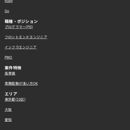
Ruby
Go
職種・ポジション
プログラマー(PG)
フロントエンドエンジニア
インフラエンジニア
PMO
案件特徴
高単価
実務経験が浅い方OK
エリア
東京都(23区)
大阪
愛知