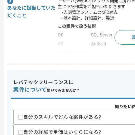
・サーバ(WebAPI)アプリの開発に携
主に下記作業をご担当いただきます
あなたに担当していた
-入退管理システムのNFC対応
だくこと
-基本設計、詳細設計、製造
この案件で扱う技術
DB
SQL Server
OS
Android
この案件のポイント
業務内容
システム開発
特徴
短期プロジェクト
レバテックフリーランスに
案件について
聞いてみませんか？
求めるスキル
スキル
・ASP.netを用いた開発経験
知りたい
・SQL Server上での開発経験
自分のスキルでどんな案件がある?
スキルに不安がある方へ
上記に似た経験やスキルをお持ちであれば申
自分の経験で単価はいくらになる?