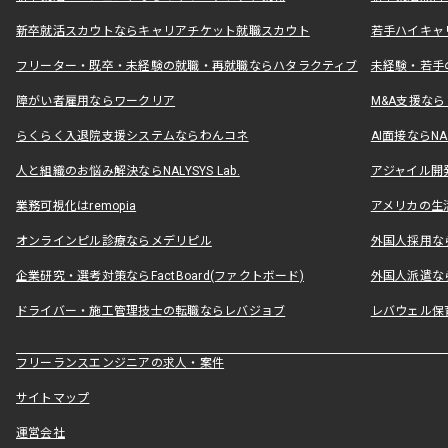
新卒就活スカウトならキャリアチケット就職スカウト
若手ハイキャ
フリーター・既卒・未経験の就職・再就職ならハタラクティブ
未経験・若手
障がい者雇用ならワークリア
M&A支援な
らくらく入退院支援システムならわんコネ
AI面接ならNAL
人と組織のお悩み解決ならNALYSYS Lab.
アジャイル開発なら
業務可視化はremopia
アメリカの生活
オンラインピル診療ならメデリピル
外国人採用ならLe
企業研究・選考対策ならFactBoard(ファクトボード)
外国人派遣なら
ドライバー・施工管理技士の転職ならレバジョブ
レバウェル保
フリーランスエンジニアの求人・案件
サイトマップ
運営会社