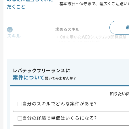
基本設計～保守まで、幅広くご活躍い
だくこと
求めるスキル
スキル
・ C#を用いたWEBシステムの開発経験
・WPFを用いた開発経験
・SQLServerを用いたストアドプロシ
歓迎スキル
・XAMLを用いた開発経験
レバテックフリーランスに
・TypeScriptを用いた開発経験
・Angular を用いた開発経験
案件について
聞いてみませんか？
スキルに不安がある方へ
上記に似た経験やスキルをお持ちであれば申
知りたい
自分のスキルでどんな案件がある?
自分の経験で単価はいくらになる?
精算条件
有
精算・お支払い
精算基準時間
140時間〜180時間