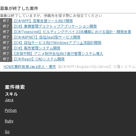
募集が終了した案件
募集は終了していますが、参画先を探す際にお役立てください
【C#/WPF】営業支援ツール向け開発
終了
【C#】業務管理デスクトップアプリケーション開発
終了
【C#/Typescript】ビルディングデバイスDB構築における設計・開発支援
終了
【C#/ASP.NET】自社SaaS型サービス開発
終了
【C#】自社サービス向けWindowsアプリ上流設計開発
終了
【C#】販売管理システム開発
終了
【言語不問】アニメ制作会社向け進行管理システム導入
終了
【C#/React】CADシステム開発
終了
HOME
案件検索
Java求人・案件
【 C#/WPF/Angular/SQLServer】介護シ
案件検索
スキル
Java
Python
Ruby
Go