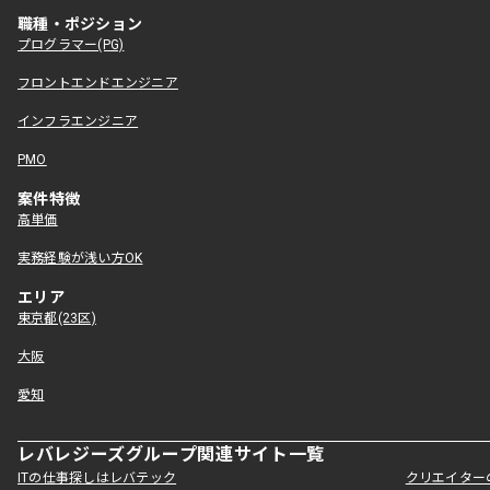
職種・ポジション
プログラマー(PG)
フロントエンドエンジニア
インフラエンジニア
PMO
案件特徴
高単価
実務経験が浅い方OK
エリア
東京都(23区)
大阪
愛知
レバレジーズグループ関連サイト一覧
ITの仕事探しはレバテック
クリエイター