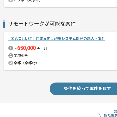
四ツ木（東京都）
リモートワークが可能な案件
【C#/C#.NET】IT業界向け現場システム開発の求人・案件
650,000
〜
円／月
業務委託
京都（京都府）
条件を絞って案件を探す
似た案