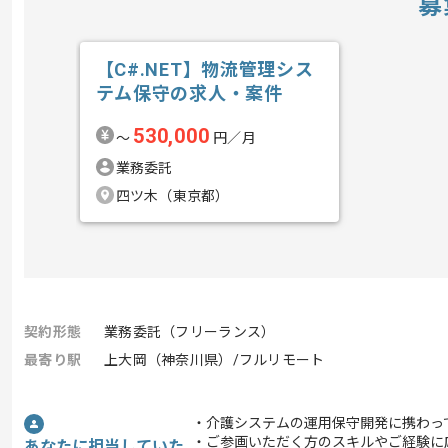
募
【C#.NET】物流管理シス
テム保守の求人・案件
530,000
〜
円／月
業務委託
四ツ木（東京都）
契約形態
業務委託（フリーランス）
最寄り駅
上大岡（神奈川県）/フルリモート
・介護システムの運用保守開発に携わっ
・ご参画いただく方のスキルやご経験に
あなたに担当していた