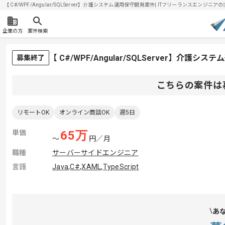
【 C#/WPF/Angular/SQLServer】介護システム運用保守開発案件| ITフリーランスエンジニアの求
企業の方
案件検索
【 C#/WPF/Angular/SQLServer】介
募集終了
こちらの案件は
リモートOK
オンライン商談OK
週5日
単価
65
万
〜
円／月
職種
サーバーサイドエンジニア
言語
Java
,
C#
,
XAML
,
TypeScript
あ