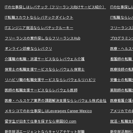
ITの仕事探しはレバテック（フリーランス向けサービス紹介）
ITの仕事探
IT転職スカウトならレバテックダイレクト
IT転職なら
ITエンジニア就活ならレバテックルーキー
フリーランス
フリーランスの案件探しならフリーランスHub
プログラミン
オンライン診療ならレバクリ
医療・ヘルス
介護職の転職・派遣サービスならレバウェル介護
看護師の転職
保育士の転職支援サービスならレバウェル保育士
医療技師の転
リハビリ職の転職支援サービスならレバウェルリハビリ
栄養士の転職
医師の転職支援サービスならレバウェル医師
薬剤師の転職
医療・ヘルスケア業界の課題解決支援ならレバウェル株式会社
医療看護介護の
メキシコでのお仕事探しはLeverages Career Mexico
アメリカでのお仕事
留学生が日本で仕事を探すなら帰国GO.com
就活・転職支
新卒就活エージェントならキャリアチケット就職
新卒就活無料