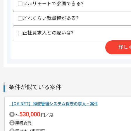
フルリモートで参画できる?
支払いサイト
15日
どれくらい裁量権がある?
商談回数
1回
正社員求人との違いは?
その他募集要項
募集人数
2人
詳し
作業開始日
2022/01/04
C#/Javaでの開発経験を活かすことが
エージェントからのコ
新しいアイディアや技術を積極的に導入
メント
条件が似ている案件
経験豊富なエンジニアと成長が出来る環
スキルアップされたい方、長期的に参画
【C#.NET】物流管理システム保守の求人・案件
参画後1週間は出社いただき、以降はリ
530,000
〜
円／月
業務委託