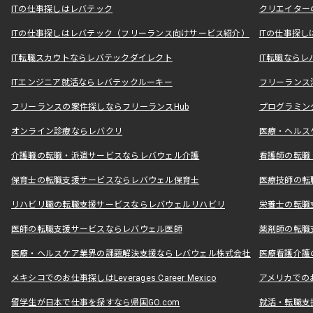
ITの仕事探しはレバテック
クリエイター
ITの仕事探しはレバテック（フリーランス向けサービス紹介）
ITの仕事探
IT転職スカウトならレバテックダイレクト
IT転職なら
ITエンジニア就活ならレバテックルーキー
フリーランス
フリーランスの案件探しならフリーランスHub
プログラミン
オンライン診療ならレバクリ
医療・ヘルス
介護職の転職・派遣サービスならレバウェル介護
看護師の転職
保育士の転職支援サービスならレバウェル保育士
医療技師の転
リハビリ職の転職支援サービスならレバウェルリハビリ
栄養士の転職
医師の転職支援サービスならレバウェル医師
薬剤師の転職
医療・ヘルスケア業界の課題解決支援ならレバウェル株式会社
医療看護介護の
メキシコでのお仕事探しはLeverages Career Mexico
アメリカでのお仕事
留学生が日本で仕事を探すなら帰国GO.com
就活・転職支