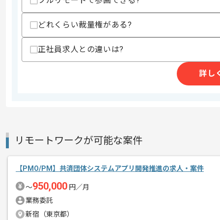
フルリモートで参画できる?
スキルに不安がある方へ
上記に似た経験やスキルをお持ちであれば申
どれくらい裁量権がある?
正社員求人との違いは?
精算条件
有
詳し
精算・お支払い
精算基準時間
140時間〜180時間
支払いサイト
15日
商談回数
1回
リモートワークが可能な案件
その他募集要項
募集人数
1人
作業開始日
2022/01/17
【PMO/PM】共済団体システムアプリ開発推進の求人・案件
950,000
〜
円／月
業務委託
CMSサービス、SEO対策サービス、教
エージェントからのコ
新宿（東京都）
週3以上、フルリモート可にて参画され