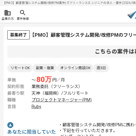
【PMO】顧客管理システム開発/改修PM案件| ITフリーランスエンジニアの求人・案件(2026/08/
企業の方
案件検索
【PMO】顧客管理システム開発/改修PMのフリ
募集終了
こちらの案件は
リモートOK
副業・複業
オンライン商談OK
週3日
80
万
単価
〜
円／月
契約形態
業務委託（フリーランス）
最寄り駅
天神（福岡県）/フルリモート
職種
プロジェクトマネージャー(PM)
言語
Ruby
・顧客管理システム開発/改修PMに携わ
・下記を行っていただきます｡
あなたに担当していた