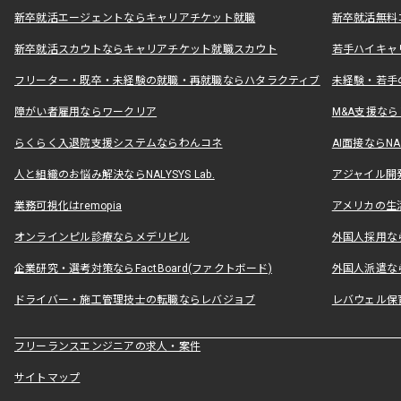
新卒就活エージェントならキャリアチケット就職
新卒就活無料
新卒就活スカウトならキャリアチケット就職スカウト
若手ハイキャ
フリーター・既卒・未経験の就職・再就職ならハタラクティブ
未経験・若手
障がい者雇用ならワークリア
M&A支援な
らくらく入退院支援システムならわんコネ
AI面接ならNAL
人と組織のお悩み解決ならNALYSYS Lab.
アジャイル開発なら
業務可視化はremopia
アメリカの生活
オンラインピル診療ならメデリピル
外国人採用ならLe
企業研究・選考対策ならFactBoard(ファクトボード)
外国人派遣なら
ドライバー・施工管理技士の転職ならレバジョブ
レバウェル保
フリーランスエンジニアの求人・案件
サイトマップ