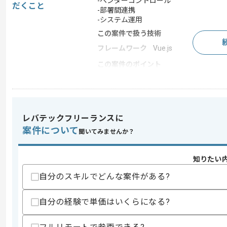
-ベンダーコントロール
だくこと
-部署間連携
-システム運用
この案件で扱う技術
フレームワーク
Vue.js
この案件のポイント
業務内容
ベンダーコントロール
担当領域/システ
クラウドサービス
ム
特徴
長期プロジェクト , 週3
レバテックフリーランスに
案件について
聞いてみませんか？
求めるスキル
知りたい
スキル
・顧客管理システムの運用経験
自分のスキルでどんな案件がある?
歓迎スキル
・Saleforceの運用経験のある方
自分の経験で単価はいくらになる?
・SQL構文が分かる方
・RubyやAWSの技術要素でのマネージ