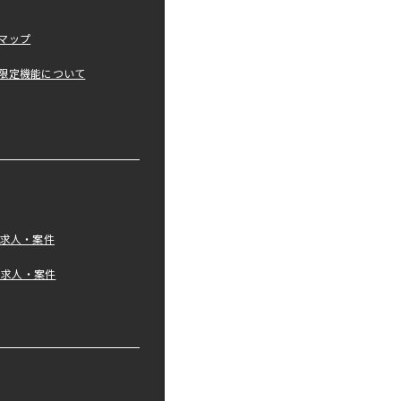
マップ
限定機能について
の求人・案件
tの求人・案件