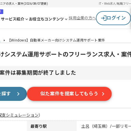
の求人・案件(2026/08/07更新)
IT・Web求人/転職
フリ
！
ログイン
採用企業の方へ
サービス紹介
お役立ちコンテンツ
件
【Windows】自動車メーカー向けシステム運用サポート案件
ー向けシステム運用サポートのフリーランス求人・案
案件は募集期間が終了しました
を探す
似た案件を提案してもらう
収支シミュレーション
）
最寄り駅
土呂（埼玉県）/一部リモ