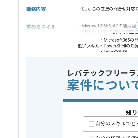
職務内容
・EUからの直接の問合せ対応
・Microsoft365やADの運用経
求めるスキル
・Microsoft365の技術的調査
・Microsoft36
・PowerShellの知
歓迎スキル
・Linuxの経験
※上記に似た経験やスキルをお持ち
レバテックフリーラ
OS
この案件で扱う技術
Linux
案件につい
担当者より
レバテック実績ありの企業でございます。
知り
Microsoft365やADの運用サポートに携わっていただ
自分のスキルでど
Microsoft365やADの構築や運用経験がある方にマッ