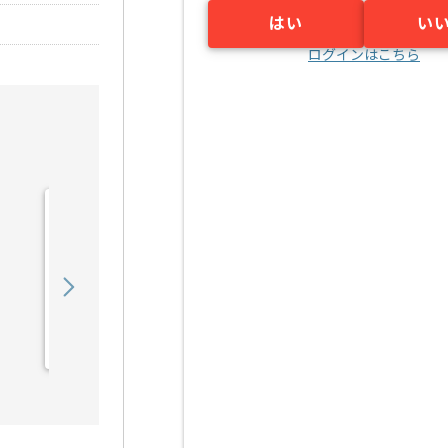
はい
い
ログインはこちら
【セキュリティ】金融業界
向けネットワークサーバセ
キュリティガ...の求人・案
900,000
〜
円／月
件
業務委託
新小岩（東京都）