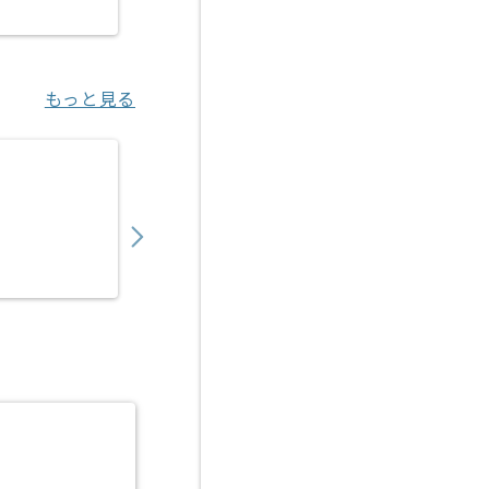
新小岩（東京都）
もっと見る
【WindowsServer】物流業界向けインフ
750,000
〜
円／月
業務委託
田原町（東京都）