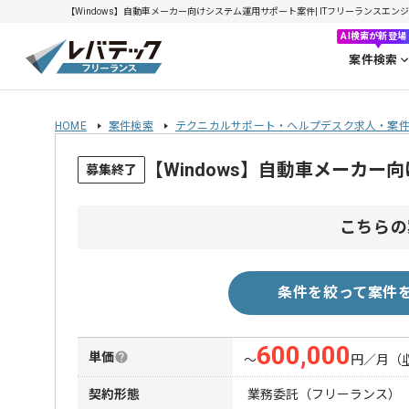
【Windows】自動車メーカー向けシステム運用サポート案件| ITフリーランスエンジニア
AI検索が新登場
案件検索
HOME
案件検索
テクニカルサポート・ヘルプデスク求人・案
【Windows】自動車メーカ
募集終了
こちらの
条件を絞って案件
600,000
単価
〜
円／月
（
契約形態
業務委託（フリーランス）