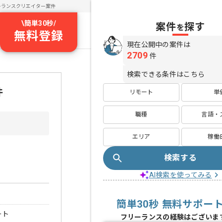
ーランスクリエイター案件
\
簡単30秒
/
案件
探す
を
無料登録
現在公開中の案件は
2709
件
検索できる条件はこちら
件
リモート
単
職種
言語・
エリア
稼働
検索する
AI検索を使ってみる
簡単30秒 無料サポー
ート
フリーランスの経験はございま