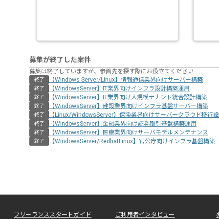
募集が終了した案件
募集は終了していますが、参画先を探す際にお役立てください
【Windows Server/Linux】情報通信業界向けサーバー構築
終了
【WindowsServer】IT業界向けインフラ設計構築運用
終了
【WindowsServer】IT業界向け大規模テナント統合設計構築
終了
【WindowsServer】建設業界向けインフラ基盤サーバー構築
終了
【Linux/WindowsServer】保険業界向けサーバークラウド移
終了
【WindowsServer】金融業界向け証券取引基盤構築運用
終了
【WindowsServer】医療業界向けサーバモデルメンテナンス
終了
【WindowsServer/RedhatLinux】官公庁向けインフラ基盤構築
終了
フリーランススタートガイド
ご利用者インタビュー