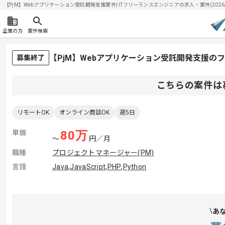
【PjM】Webアプリケーション受託開発支援案件| ITフリーランスエンジニアの求人・案件(2026/0
企業の方
案件検索
【PjM】Webアプリケーション受託開発支援の
募集終了
こちらの案件は
リモートOK
オンライン商談OK
週5日
単価
80
万
〜
円／月
職種
プロジェクトマネージャー(PM)
言語
Java
,
JavaScript
,
PHP
,
Python
あ