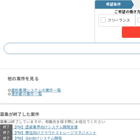
希望条件
ご希望の働き
フリーランス
他の案件を見る
基幹業務システムの案件一覧
東京都の案件一覧
募集が終了した案件
募集は終了していますが、参画先を探す際にお役立てください
【PM】塗装業界向けシステム開発支援
終了
【PM】商社向けクラウドストレージマネジメント
終了
【PM】SIer向けシステム開発
終了