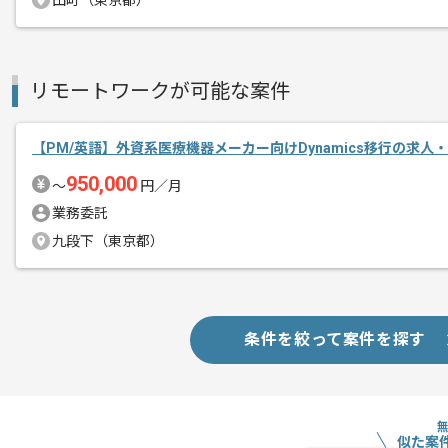
田町（東京都）
2020年に東証マザーズに上場した勢い
メント
受託開発案件が複数走っており
リモートワークが可能な案件
ご経験やスキルを活かせる案件でご活躍
【PM/英語】外資系医療機器メーカー向けDynamics移行の求人
オンボーディング期間後は、フルリモー
950,000
〜
円／月
業務委託
九段下（東京都）
条件を絞って案件を探す
似た案