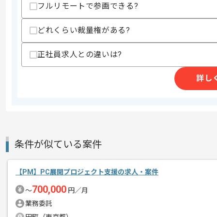
フルリモートで参画できる?
スキルに不安がある方へ
上記に似た経験やスキルをお持ちであれば申
どれくらい裁量権がある?
正社員求人との違いは?
精算条件
有
詳し
精算・お支払い
精算基準時間
140時間〜180時間
支払いサイト
15日
商談回数
1回
条件が似ている案件
その他募集要項
募集人数
2人
作業開始日
2022/03/14
【PM】PC展開プロジェクト支援の求人・案件
700,000
〜
円／月
業務委託
受託開発はAIソリューション事業を展開
エージェントからのコ