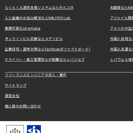
らくらく入退院支援システムならわんコネ
AI面接ならNAL
人と組織のお悩み解決ならNALYSYS Lab.
アジャイル開発なら
業務可視化はremopia
アメリカの生活
オンラインピル診療ならメデリピル
外国人採用ならLe
企業研究・選考対策ならFactBoard(ファクトボード)
外国人派遣なら
ドライバー・施工管理技士の転職ならレバジョブ
レバウェル保
フリーランスエンジニアの求人・案件
サイトマップ
運営会社
個人様のお問い合わせ