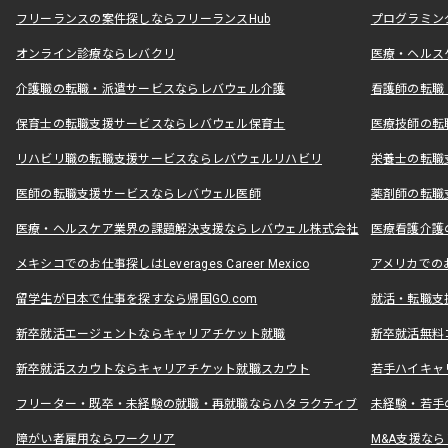
フリーランスの案件探しならフリーランスHub
プログラミン
オンライン診療ならレバクリ
医療・ヘルス
介護職の転職・派遣サービスならレバウェル介護
看護師の転職
保育士の転職支援サービスならレバウェル保育士
医療技師の転
リハビリ職の転職支援サービスならレバウェルリハビリ
栄養士の転職
医師の転職支援サービスならレバウェル医師
薬剤師の転職
医療・ヘルスケア業界の課題解決支援ならレバウェル株式会社
医療看護介護の
メキシコでのお仕事探しはLeverages Career Mexico
アメリカでのお仕事
留学生が日本で仕事を探すなら帰国GO.com
就活・転職支
新卒就活エージェントならキャリアチケット就職
新卒就活無料
新卒就活スカウトならキャリアチケット就職スカウト
若手ハイキャ
フリーター・既卒・未経験の就職・再就職ならハタラクティブ
未経験・若手
障がい者雇用ならワークリア
M&A支援な