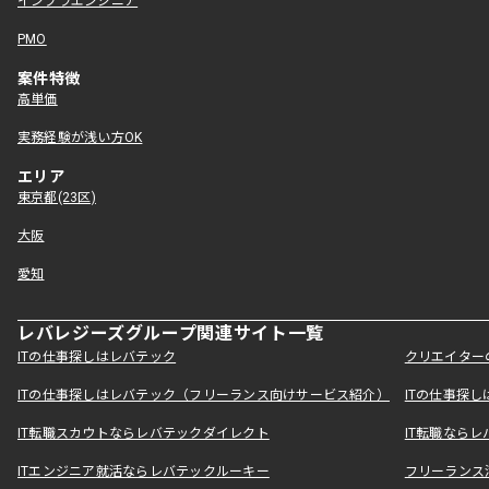
インフラエンジニア
PMO
案件特徴
高単価
実務経験が浅い方OK
エリア
東京都(23区)
大阪
愛知
レバレジーズグループ関連サイト一覧
ITの仕事探しはレバテック
クリエイター
ITの仕事探しはレバテック（フリーランス向けサービス紹介）
ITの仕事探
IT転職スカウトならレバテックダイレクト
IT転職なら
ITエンジニア就活ならレバテックルーキー
フリーランス