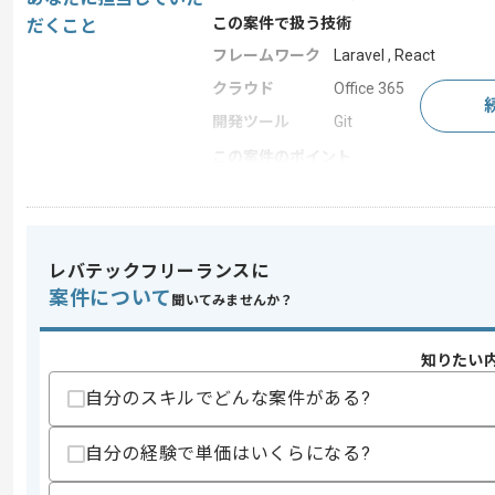
この案件で扱う技術
だくこと
フレームワーク
Laravel , React
クラウド
Office 365
開発ツール
Git
この案件のポイント
業務内容
新規開発
担当領域/システ
基幹業務システム
ム
レバテックフリーランスに
30代活躍中 , 長期プロジ
特徴
上流工程の仕事
案件について
聞いてみませんか？
知りたい
求めるスキル
スキル
自分のスキルでどんな案件がある?
・プロジェクトマネジメント、プロジェ
歓迎スキル
自分の経験で単価はいくらになる?
・JavaScript、PHP、Pythonのい
・クラウド環境でのシステム構築経験