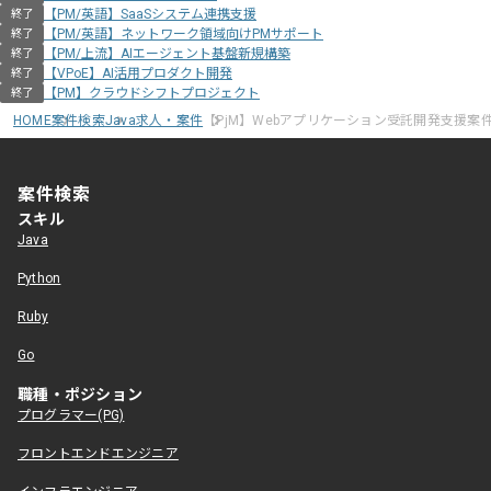
【PM/英語】SaaSシステム連携支援
終了
【PM/英語】ネットワーク領域向けPMサポート
終了
【PM/上流】AIエージェント基盤新規構築
終了
【VPoE】AI活用プロダクト開発
終了
【PM】クラウドシフトプロジェクト
終了
HOME
案件検索
Java求人・案件
【PjM】Webアプリケーション受託開発支援案
案件検索
スキル
Java
Python
Ruby
Go
職種・ポジション
プログラマー(PG)
フロントエンドエンジニア