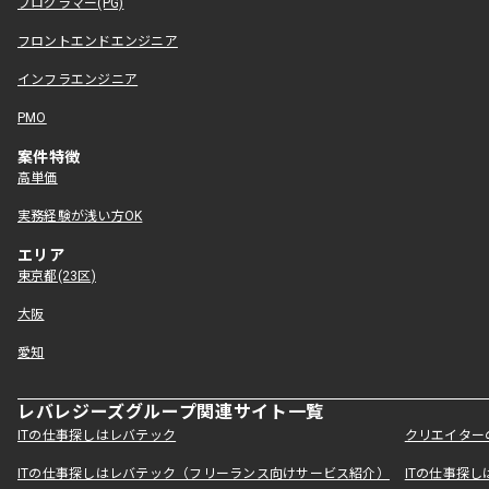
プログラマー(PG)
フロントエンドエンジニア
インフラエンジニア
PMO
案件特徴
高単価
実務経験が浅い方OK
エリア
東京都(23区)
大阪
愛知
レバレジーズグループ関連サイト一覧
ITの仕事探しはレバテック
クリエイター
ITの仕事探しはレバテック（フリーランス向けサービス紹介）
ITの仕事探