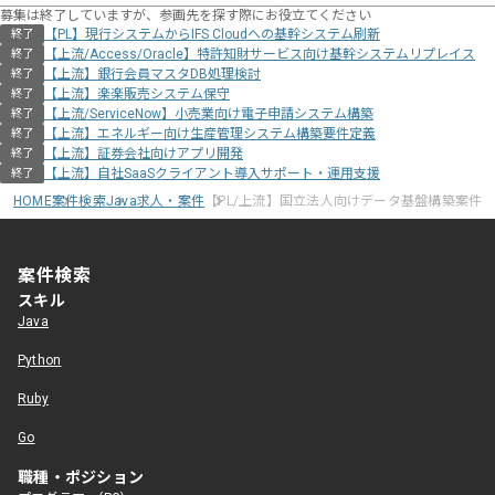
募集は終了していますが、参画先を探す際にお役立てください
【PL】現行システムからIFS Cloudへの基幹システム刷新
終了
【上流/Access/Oracle】特許知財サービス向け基幹システムリプレイス
終了
【上流】銀行会員マスタDB処理検討
終了
【上流】楽楽販売システム保守
終了
【上流/ServiceNow】小売業向け電子申請システム構築
終了
【上流】エネルギー向け生産管理システム構築要件定義
終了
【上流】証券会社向けアプリ開発
終了
【上流】自社SaaSクライアント導入サポート・運用支援
終了
HOME
案件検索
Java求人・案件
【PL/上流】国立法人向けデータ基盤構築案件
案件検索
スキル
Java
Python
Ruby
Go
職種・ポジション