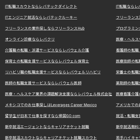
IT転職スカウトならレバテックダイレクト
IT転職なら
ITエンジニア就活ならレバテックルーキー
フリーランス
フリーランスの案件探しならフリーランスHub
プログラミン
オンライン診療ならレバクリ
医療・ヘルス
介護職の転職・派遣サービスならレバウェル介護
看護師の転職
保育士の転職支援サービスならレバウェル保育士
医療技師の転
リハビリ職の転職支援サービスならレバウェルリハビリ
栄養士の転職
医師の転職支援サービスならレバウェル医師
薬剤師の転職
医療・ヘルスケア業界の課題解決支援ならレバウェル株式会社
医療看護介護の
メキシコでのお仕事探しはLeverages Career Mexico
アメリカでのお仕事
留学生が日本で仕事を探すなら帰国GO.com
就活・転職支
新卒就活エージェントならキャリアチケット就職
新卒就活無料
新卒就活スカウトならキャリアチケット就職スカウト
若手ハイキャ