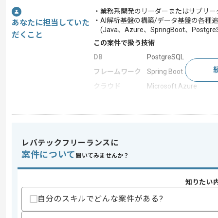
・業務系開発のリーダーまたはサブリー
・AI解析基盤の構築/データ基盤の各種
あなたに担当していた
(Java、Azure、SpringBoot、Postgre
だくこと
この案件で扱う技術
DB
PostgreSQL
フレームワーク
Spring Boot
クラウド
Microsoft Azure
この案件のポイント
特徴
長期プロジェクト
レバテックフリーランスに
案件について
求めるスキル
聞いてみませんか？
スキル
・Web系システム設計/構築経験
・リーダ経験
知りたい
・要件調整経験
自分のスキルでどんな案件がある?
スキルに不安がある方へ
上記に似た経験やスキルをお持ちであれば申