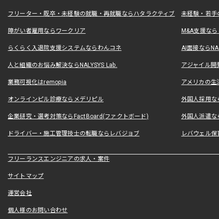
フリーター・既卒・未経験の就職・再就職ならハタラクティブ
未経験・若手
障がい者雇用ならワークリア
M&A支援な
らくらく入退院支援システムならわんコネ
AI面接ならNAL
人と組織のお悩み解決ならNALYSYS Lab.
アジャイル開発なら
業務可視化はremopia
アメリカの生活
オンラインピル診療ならメデリピル
外国人採用ならLe
企業研究・選考対策ならFactBoard(ファクトボード)
外国人派遣なら
ドライバー・施工管理技士の転職ならレバジョブ
レバウェル保
フリーランスエンジニアの求人・案件
サイトマップ
運営会社
個人様のお問い合わせ