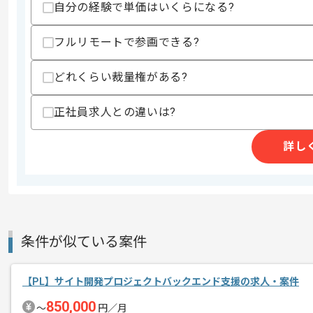
自分の経験で単価はいくらになる?
フルリモートで参画できる?
商談回数
2回
その他募集要項
どれくらい裁量権がある?
募集人数
1人
作業開始日
2022/05/01
正社員求人との違いは?
詳し
レバテック実績あり企業の案件です。
エージェントからのコ
実験データを研究者が参照するデータ基
メント
Web系システムの設計/構築経験があり
条件が似ている案件
基本的には一部リモート作業を見込んで
【PL】サイト開発プロジェクトバックエンド支援の求人・案件
850,000
〜
円／月