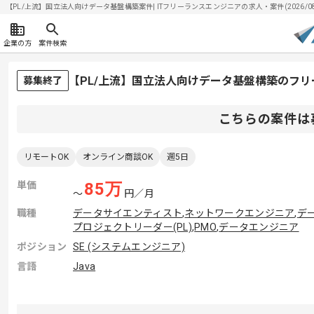
【PL/上流】国立法人向けデータ基盤構築案件| ITフリーランスエンジニアの求人・案件(2026/08
企業の方
案件検索
【PL/上流】国立法人向けデータ基盤構築のフ
募集終了
こちらの案件は
リモートOK
オンライン商談OK
週5日
単価
85
万
〜
円／月
職種
データサイエンティスト
,
ネットワークエンジニア
,
デ
プロジェクトリーダー(PL)
,
PMO
,
データエンジニア
ポジション
SE (システムエンジニア)
言語
Java