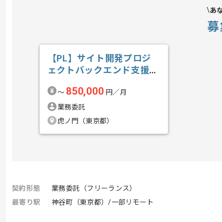
あ
募
【PL】サイト開発プロジ
ェクトバックエンド支援の
求人・案件
850,000
〜
円／月
業務委託
虎ノ門（東京都）
契約形態
業務委託（フリーランス）
最寄り駅
神谷町（東京都）/一部リモート